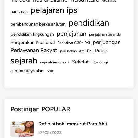
organisasi
pelajaran ips
pancasila
pendidikan
pembangunan berkelanjutan
penjajahan
pendidikan lingkungan
penjajahan belanda
perjuangan
Pergerakan Nasional
Peristiwa G30s PKI
Perlawanan Rakyat
Politik
perubahan iklim
PKI
sejarah
Sekolah
sejarah indonesia
Sosiologi
sumber daya alam
voc
Postingan POPULAR
Definisi hobi menurut Para Ahli
17/05/2023