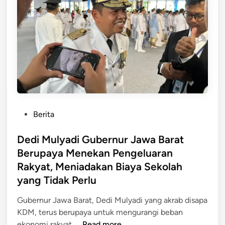
k
o
l
a
h
S
w
a
s
P
Berita
t
o
a
s
Dedi Mulyadi Gubernur Jawa Barat
K
t
Berupaya Menekan Pengeluaran
e
e
Rakyat, Meniadakan Biaya Sekolah
r
d
j
yang Tidak Perlu
i
a
n
Gubernur Jawa Barat, Dedi Mulyadi yang akrab disapa
s
KDM, terus berupaya untuk mengurangi beban
a
D
ekonomi rakyat. …
Read more