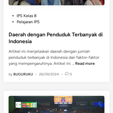
e
n
i
r
e
d
P
n
k
IPS Kelas 8
a
o
u
a
Pelajaran IPS
k
s
r
n
L
t
Daerah dengan Penduduk Terbanyak di
J
P
o
e
a
e
Indonesia
l
d
w
n
o
Artikel ini menjelaskan daerah dengan jumlah
i
a
g
s
penduduk terbanyak di Indonesia dan faktor-faktor
n
B
e
S
D
yang mempengaruhinya. Artikel ini …
Read more
a
l
P
a
r
u
M
by
BUGURUKU
•
26/09/2024
•
0
e
a
a
B
r
t
r
d
a
:
a
i
h
G
n
K
d
e
R
o
e
b
a
t
n
r
k