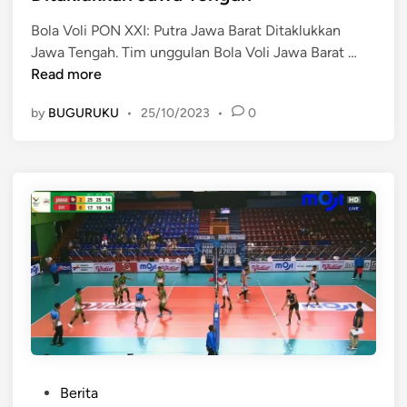
e
a
t
Bola Voli PON XXI: Putra Jawa Barat Ditaklukkan
d
V
V
B
Jawa Tengah. Tim unggulan Bola Voli Jawa Barat …
i
o
S
o
Read more
n
l
J
l
i
a
by
BUGURUKU
•
25/10/2023
•
0
a
P
w
V
u
a
o
t
T
l
r
i
i
i
m
P
J
u
O
a
r
N
w
X
a
X
B
I
a
:
r
P
a
P
Berita
u
t