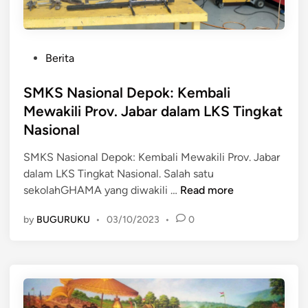
u
a
k
V
k
o
a
P
l
Berita
n
o
i
J
s
SMKS Nasional Depok: Kembali
P
a
t
u
Mewakili Prov. Jabar dalam LKS Tingkat
w
e
t
Nasional
a
d
r
T
i
a
SMKS Nasional Depok: Kembali Mewakili Prov. Jabar
e
n
J
dalam LKS Tingkat Nasional. Salah satu
n
S
a
sekolahGHAMA yang diwakili …
Read more
g
M
b
a
by
BUGURUKU
•
03/10/2023
•
0
K
a
h
S
r
N
V
a
s
s
D
i
I