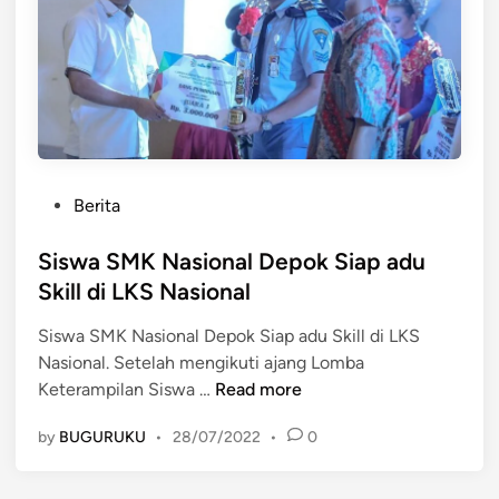
a
l
m
m
a
u
A
d
r
a
-
n
r
K
a
a
P
Berita
s
r
o
y
a
s
Siswa SMK Nasional Depok Siap adu
i
k
t
Skill di LKS Nasional
d
t
e
m
e
Siswa SMK Nasional Depok Siap adu Skill di LKS
d
e
r
Nasional. Setelah mengikuti ajang Lomba
i
n
B
S
Keterampilan Siswa …
Read more
n
y
e
i
i
r
by
BUGURUKU
•
28/07/2022
•
0
s
a
k
w
p
u
a