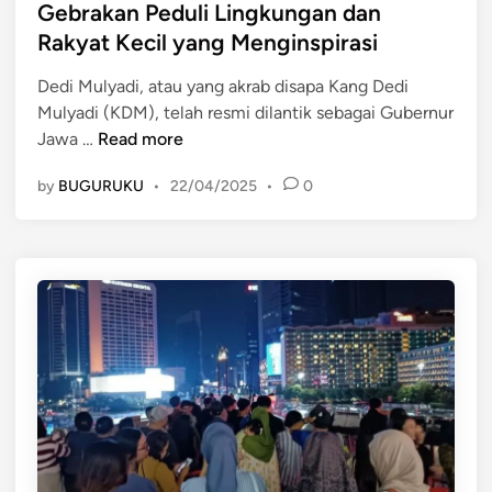
t
J
Gebrakan Peduli Lingkungan dan
o
e
a
Rakyat Kecil yang Menginspirasi
l
d
w
u
i
a
Dedi Mulyadi, atau yang akrab disapa Kang Dedi
s
n
B
Mulyadi (KDM), telah resmi dilantik sebagai Gubernur
i
D
a
Jawa …
Read more
b
e
r
a
by
BUGURUKU
•
22/04/2025
•
0
d
a
g
i
t
i
M
B
S
u
e
i
l
r
s
y
u
w
a
p
a
d
a
y
i
y
a
G
a
n
u
M
g
b
e
T