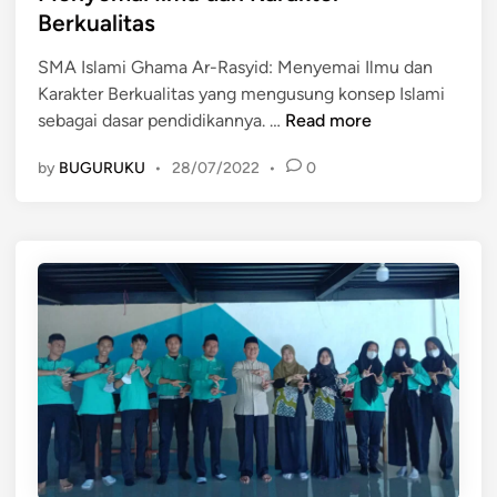
e
l
Berkualitas
d
a
i
m
SMA Islami Ghama Ar-Rasyid: Menyemai Ilmu dan
n
L
Karakter Berkualitas yang mengusung konsep Islami
S
K
sebagai dasar pendidikannya. …
Read more
M
S
by
BUGURUKU
•
28/07/2022
•
0
A
T
I
i
s
n
l
g
a
k
m
a
i
t
G
N
h
a
a
s
m
i
a
o
A
n