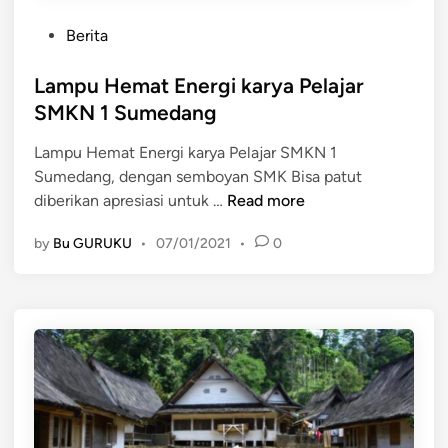
s
o
P
i
Berita
n
o
o
a
s
Lampu Hemat Energi karya Pelajar
n
l
t
a
SMKN 1 Sumedang
e
l
Lampu Hemat Energi karya Pelajar SMKN 1
d
d
Sumedang, dengan semboyan SMK Bisa patut
i
e
L
diberikan apresiasi untuk …
Read more
n
p
a
o
by
Bu GURUKU
•
07/01/2021
•
0
m
k
p
J
u
u
H
a
e
r
m
a
a
L
t
K
E
S