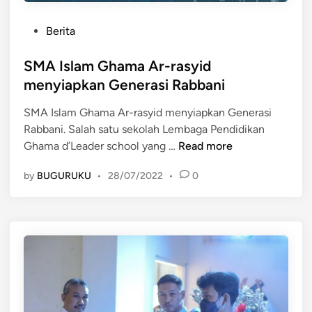
r
a
P
-
l
Berita
o
R
s
SMA Islam Ghama Ar-rasyid
a
t
s
menyiapkan Generasi Rabbani
e
y
SMA Islam Ghama Ar-rasyid menyiapkan Generasi
d
i
Rabbani. Salah satu sekolah Lembaga Pendidikan
i
d
S
Ghama d’Leader school yang …
Read more
n
:
M
M
by
BUGURUKU
•
28/07/2022
•
0
A
e
I
n
s
y
l
e
a
m
m
a
G
i
h
I