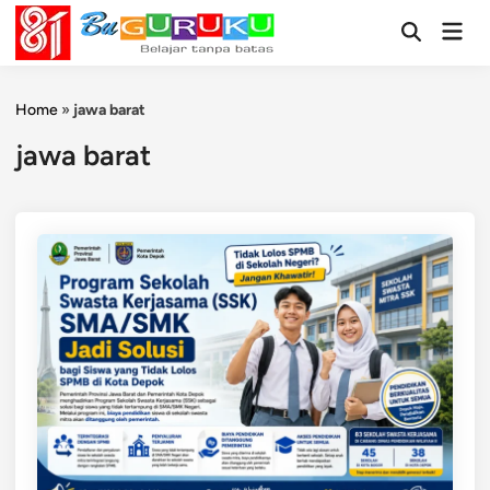
Skip
Mai
to
Open
Men
Search
content
Home
»
jawa barat
jawa barat