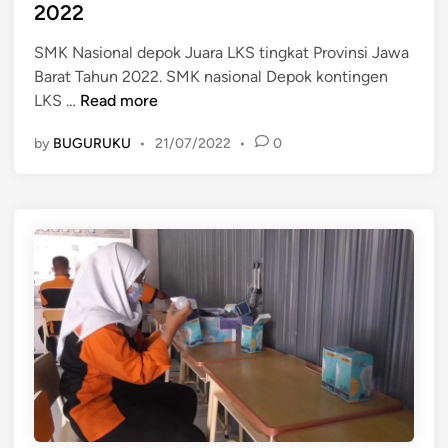
e
a
2022
d
p
i
SMK Nasional depok Juara LKS tingkat Provinsi Jawa
a
n
Barat Tahun 2022. SMK nasional Depok kontingen
d
J
LKS …
Read more
u
u
S
by
BUGURUKU
•
21/07/2022
•
0
a
k
r
i
a
l
L
l
a
d
g
i
i
L
!
K
S
S
M
N
K
a
N
s
a
i