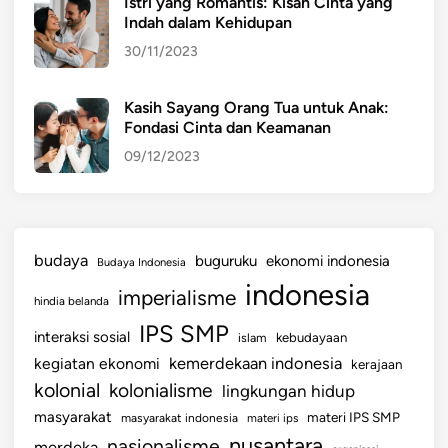
Istri yang Romantis: Kisah Cinta yang
Indah dalam Kehidupan
30/11/2023
Kasih Sayang Orang Tua untuk Anak:
Fondasi Cinta dan Keamanan
09/12/2023
budaya
buguruku
ekonomi indonesia
Budaya Indonesia
indonesia
imperialisme
hindia belanda
IPS SMP
interaksi sosial
islam
kebudayaan
kemerdekaan indonesia
kegiatan ekonomi
kerajaan
kolonial
kolonialisme
lingkungan hidup
masyarakat
materi IPS SMP
masyarakat indonesia
materi ips
nusantara
nasionalisme
merdeka