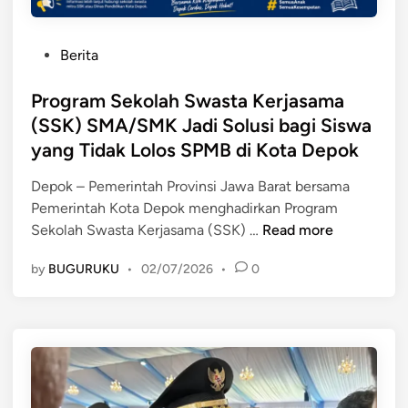
P
Berita
o
s
Program Sekolah Swasta Kerjasama
t
(SSK) SMA/SMK Jadi Solusi bagi Siswa
e
yang Tidak Lolos SPMB di Kota Depok
d
i
Depok – Pemerintah Provinsi Jawa Barat bersama
n
Pemerintah Kota Depok menghadirkan Program
P
Sekolah Swasta Kerjasama (SSK) …
Read more
r
by
BUGURUKU
•
02/07/2026
•
0
o
g
r
a
m
S
e