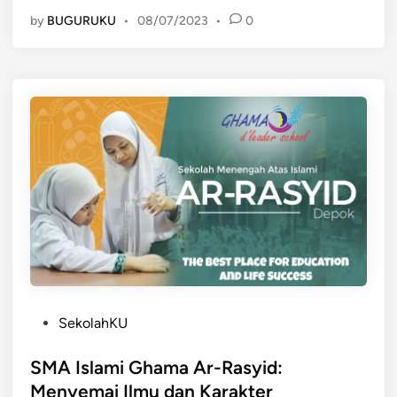
e
by
BUGURUKU
•
08/07/2023
•
0
w
a
k
i
l
i
P
r
o
v
.
J
a
b
P
a
SekolahKU
o
r
s
SMA Islami Ghama Ar-Rasyid:
d
t
a
Menyemai Ilmu dan Karakter