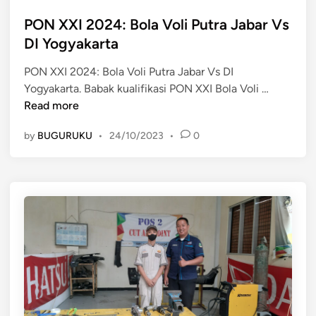
o
t
m
s
PON XXI 2024: Bola Voli Putra Jabar Vs
r
e
t
DI Yogyakarta
a
l
e
J
a
PON XXI 2024: Bola Voli Putra Jabar Vs DI
d
a
w
P
Yogyakarta. Babak kualifikasi PON XXI Bola Voli …
i
w
a
O
Read more
n
a
n
N
B
J
by
BUGURUKU
•
24/10/2023
•
0
X
a
a
X
r
w
I
a
a
2
t
T
0
D
i
2
i
m
4
t
u
:
a
r
B
k
o
l
l