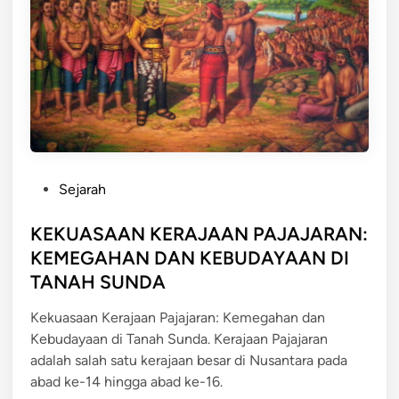
o
Y
n
o
a
g
l
y
D
a
e
k
p
a
o
r
P
k
t
Sejarah
o
:
a
s
KEKUASAAN KERAJAAN PAJAJARAN:
K
t
e
KEMEGAHAN DAN KEBUDAYAAN DI
e
m
TANAH SUNDA
d
b
i
a
Kekuasaan Kerajaan Pajajaran: Kemegahan dan
n
l
Kebudayaan di Tanah Sunda. Kerajaan Pajajaran
i
adalah salah satu kerajaan besar di Nusantara pada
M
abad ke-14 hingga abad ke-16.