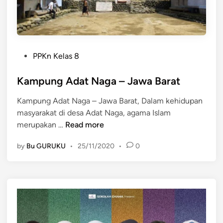
n
t
e
i
r
n
g
g
P
i
PPKn Kelas 8
k
o
k
a
s
Kampung Adat Naga – Jawa Barat
a
t
t
r
P
Kampung Adat Naga – Jawa Barat, Dalam kehidupan
e
y
r
masyarakat di desa Adat Naga, agama Islam
d
a
o
K
merupakan …
Read more
i
P
v
a
n
e
i
by
Bu GURUKU
•
25/11/2020
•
0
m
l
n
p
a
s
u
j
i
n
a
J
g
r
a
A
S
w
d
M