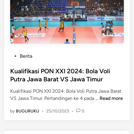
a
g
a
y
D
a
k
a
e
n
a
t
p
P
n
,
o
e
P
M
k
n
e
e
d
d
n
P
u
Berita
u
i
o
d
l
a
s
Kualifikasi PON XXI 2024: Bola Voli
u
i
d
t
k
Putra Jawa Barat VS Jawa Timur
L
a
e
T
i
k
Kualifikasi PON XXI 2024: Bola Voli Putra Jawa Barat
d
e
n
a
K
VS Jawa Timur. Pertandingan ke 4 pada …
Read more
i
r
g
n
u
n
b
k
B
by
BUGURUKU
•
25/10/2023
•
0
a
a
u
i
l
n
n
a
i
y
g
y
f