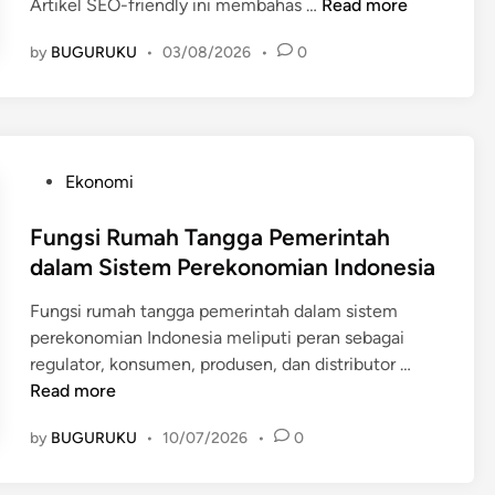
J
Artikel SEO-friendly ini membahas …
Read more
e
by
BUGURUKU
•
03/08/2026
•
0
n
i
s
-
J
P
Ekonomi
e
o
n
s
Fungsi Rumah Tangga Pemerintah
i
t
dalam Sistem Perekonomian Indonesia
s
e
K
Fungsi rumah tangga pemerintah dalam sistem
d
e
perekonomian Indonesia meliputi peran sebagai
i
r
F
regulator, konsumen, produsen, dan distributor …
n
a
u
Read more
g
n
a
by
BUGURUKU
•
10/07/2026
•
0
g
m
s
a