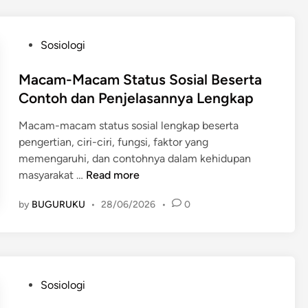
i
n
R
B
u
u
P
Sosiologi
m
d
o
a
a
s
Macam-Macam Status Sosial Beserta
h
y
t
Contoh dan Penjelasannya Lengkap
T
a
e
a
s
Macam-macam status sosial lengkap beserta
d
n
e
pengertian, ciri-ciri, fungsi, faktor yang
i
g
b
memengaruhi, dan contohnya dalam kehidupan
n
g
a
M
masyarakat …
Read more
a
g
a
P
by
BUGURUKU
•
28/06/2026
•
0
a
c
e
i
a
m
K
m
e
e
-
r
k
M
i
P
Sosiologi
a
a
n
o
y
c