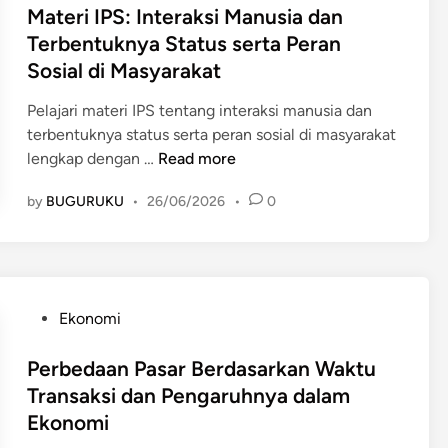
t
s
Materi IPS: Interaksi Manusia dan
a
a
a
t
Terbentuknya Status serta Peran
a
m
h
e
Sosial di Masyarakat
n
S
d
d
B
t
a
i
Pelajari materi IPS tentang interaksi manusia dan
a
a
l
n
terbentuknya status serta peran sosial di masyarakat
n
t
a
M
lengkap dengan …
Read more
g
u
m
a
s
s
S
by
BUGURUKU
•
26/06/2026
•
0
t
a
S
i
e
I
o
s
r
n
s
t
i
d
i
e
I
o
a
P
Ekonomi
m
P
n
l
o
P
S
e
B
s
Perbedaan Pasar Berdasarkan Waktu
e
:
s
e
t
Transaksi dan Pengaruhnya dalam
r
I
i
s
e
e
Ekonomi
n
a
e
d
k
t