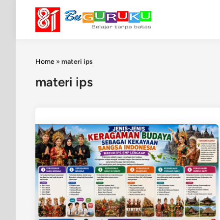
Skip
to
content
Home
»
materi ips
materi ips