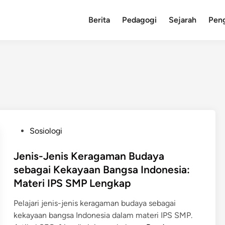
Berita
Pedagogi
Sejarah
Pen
P
Sosiologi
o
s
Jenis-Jenis Keragaman Budaya
t
sebagai Kekayaan Bangsa Indonesia:
e
Materi IPS SMP Lengkap
d
i
Pelajari jenis-jenis keragaman budaya sebagai
n
kekayaan bangsa Indonesia dalam materi IPS SMP.