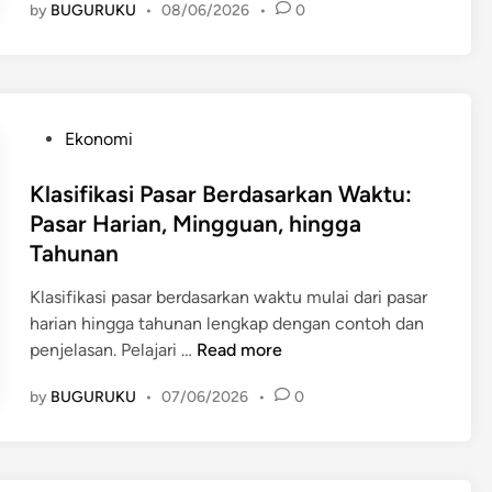
r
by
BUGURUKU
•
08/06/2026
•
0
p
s
n
d
b
a
g
a
e
n
e
s
n
n
r
a
t
y
t
r
P
u
Ekonomi
a
i
k
o
k
L
a
a
s
Klasifikasi Pasar Berdasarkan Waktu:
n
e
n
n
t
y
Pasar Harian, Mingguan, hingga
n
P
W
e
a
Tahunan
g
a
a
d
S
k
s
k
i
t
Klasifikasi pasar berdasarkan waktu mulai dari pasar
a
a
t
n
a
harian hingga tahunan lengkap dengan contoh dan
p
r
u
t
K
penjelasan. Pelajari …
Read more
H
T
u
l
a
r
by
BUGURUKU
•
07/06/2026
•
0
s
a
r
a
s
s
i
n
e
i
a
s
r
f
n