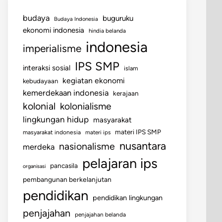
budaya
buguruku
Budaya Indonesia
ekonomi indonesia
hindia belanda
indonesia
imperialisme
IPS SMP
interaksi sosial
islam
kegiatan ekonomi
kebudayaan
kemerdekaan indonesia
kerajaan
kolonial
kolonialisme
lingkungan hidup
masyarakat
materi IPS SMP
masyarakat indonesia
materi ips
nusantara
nasionalisme
merdeka
pelajaran ips
pancasila
organisasi
pembangunan berkelanjutan
pendidikan
pendidikan lingkungan
penjajahan
penjajahan belanda