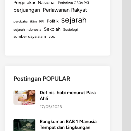
Pergerakan Nasional
Peristiwa G30s PKI
perjuangan
Perlawanan Rakyat
sejarah
Politik
perubahan iklim
PKI
Sekolah
sejarah indonesia
Sosiologi
sumber daya alam
voc
Postingan POPULAR
Definisi hobi menurut Para
Ahli
17/05/2023
Rangkuman BAB 1 Manusia
Tempat dan Lingkungan