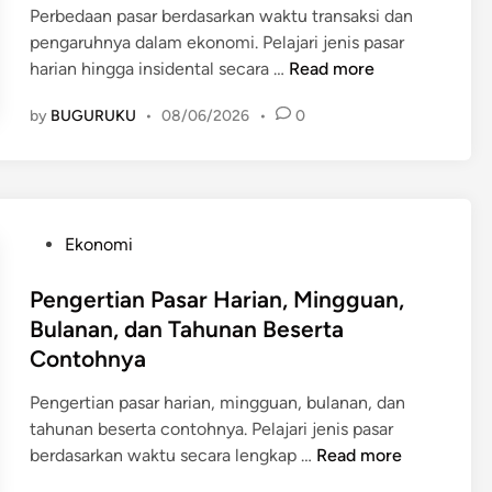
:
r
i
Perbedaan pasar berdasarkan waktu transaksi dan
o
e
M
t
n
pengaruhnya dalam ekonomi. Pelajari jenis pasar
n
r
a
a
P
harian hingga insidental secara …
Read more
o
a
t
C
e
m
k
e
o
by
BUGURUKU
•
08/06/2026
•
0
r
i
s
r
n
b
a
i
i
t
e
n
M
I
o
d
I
a
P
h
a
n
n
S
P
d
Ekonomi
a
d
u
S
o
a
n
o
s
M
s
Pengertian Pasar Harian, Mingguan,
n
P
n
i
P
t
P
Bulanan, dan Tahunan Beserta
a
e
a
L
e
e
Contohnya
s
s
d
e
d
n
a
i
a
n
i
j
Pengertian pasar harian, mingguan, bulanan, dan
r
a
n
g
n
e
tahunan beserta contohnya. Pelajari jenis pasar
B
T
k
l
P
berdasarkan waktu secara lengkap …
Read more
e
e
a
a
e
r