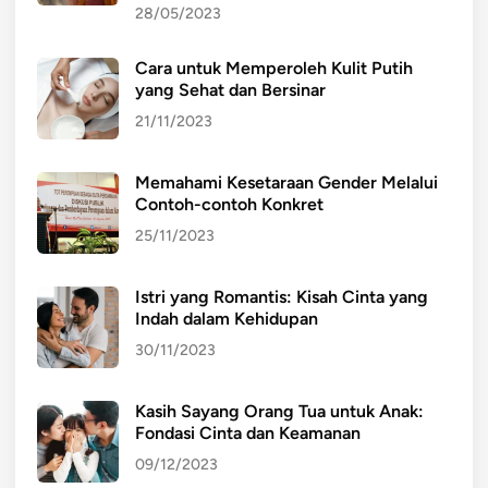
n
28/05/2023
g
M
Cara untuk Memperoleh Kulit Putih
e
yang Sehat dan Bersinar
n
21/11/2023
g
u
Memahami Kesetaraan Gender Melalui
b
Contoh-contoh Konkret
a
25/11/2023
h
S
e
Istri yang Romantis: Kisah Cinta yang
Indah dalam Kehidupan
j
a
30/11/2023
r
a
Kasih Sayang Orang Tua untuk Anak:
h
Fondasi Cinta dan Keamanan
D
09/12/2023
u