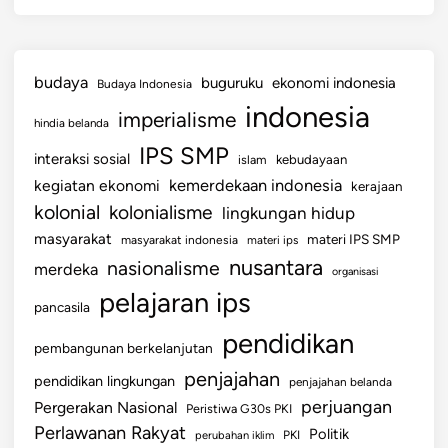
n
i
a
budaya
buguruku
ekonomi indonesia
Budaya Indonesia
indonesia
imperialisme
hindia belanda
IPS SMP
interaksi sosial
islam
kebudayaan
kemerdekaan indonesia
kegiatan ekonomi
kerajaan
kolonial
kolonialisme
lingkungan hidup
masyarakat
materi IPS SMP
masyarakat indonesia
materi ips
nusantara
nasionalisme
merdeka
organisasi
pelajaran ips
pancasila
pendidikan
pembangunan berkelanjutan
penjajahan
pendidikan lingkungan
penjajahan belanda
perjuangan
Pergerakan Nasional
Peristiwa G30s PKI
Perlawanan Rakyat
Politik
perubahan iklim
PKI