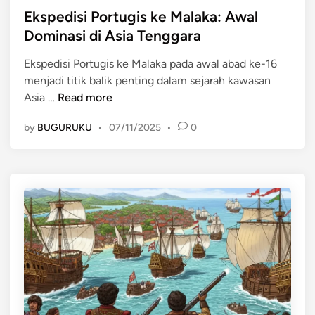
a
b
s
Ekspedisi Portugis ke Malaka: Awal
m
u
t
Dominasi di Asia Tenggara
M
a
e
e
h
Ekspedisi Portugis ke Malaka pada awal abad ke-16
d
n
P
menjadi titik balik penting dalam sejarah kawasan
i
g
e
E
Asia …
Read more
n
u
r
k
a
t
by
BUGURUKU
•
07/11/2025
•
0
s
s
e
p
a
m
e
i
p
d
J
u
i
a
r
s
l
a
i
u
n
P
r
S
o
P
e
r
e
j
t
r
a