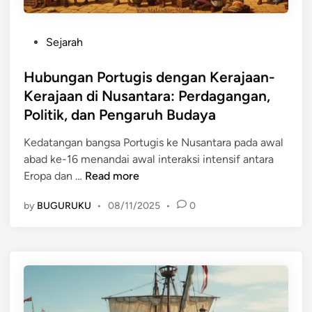
n
P
e
o
s
P
Sejarah
r
i
o
t
a
s
Hubungan Portugis dengan Kerajaan-
u
:
t
Kerajaan di Nusantara: Perdagangan,
g
S
e
Politik, dan Pengaruh Budaya
i
e
d
s
j
i
Kedatangan bangsa Portugis ke Nusantara pada awal
t
a
n
abad ke-16 menandai awal interaksi intensif antara
e
r
H
Eropa dan …
Read more
r
a
u
h
h
by
BUGURUKU
•
08/11/2025
•
0
b
a
,
u
d
S
n
a
t
g
p
r
a
P
a
n
e
t
P