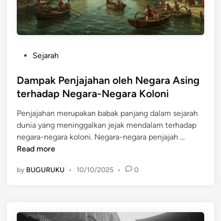
e
j
g
a
a
r
r
a
a
h
P
Sejarah
P
K
o
e
o
s
Dampak Penjajahan oleh Negara Asing
n
l
t
terhadap Negara-Negara Koloni
j
o
e
a
n
Penjajahan merupakan babak panjang dalam sejarah
d
j
i
dunia yang meninggalkan jejak mendalam terhadap
i
a
a
D
negara-negara koloni. Negara-negara penjajah …
n
h
l
a
Read more
d
i
m
i
by
BUGURUKU
•
10/10/2025
•
0
s
p
A
m
a
s
e
k
i
y
P
a
a
e