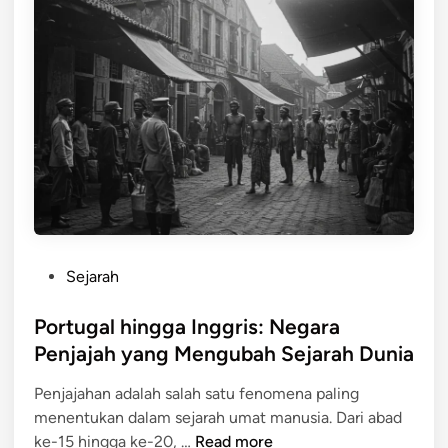
,
n
n
A
g
j
f
K
a
r
e
j
i
l
a
k
a
h
a
m
a
,
n
d
o
a
l
n
e
A
P
Sejarah
h
m
o
N
e
s
Portugal hingga Inggris: Negara
e
r
t
Penjajah yang Mengubah Sejarah Dunia
g
i
e
a
k
Penjajahan adalah salah satu fenomena paling
d
r
a
menentukan dalam sejarah umat manusia. Dari abad
i
a
L
P
ke-15 hingga ke-20, …
Read more
n