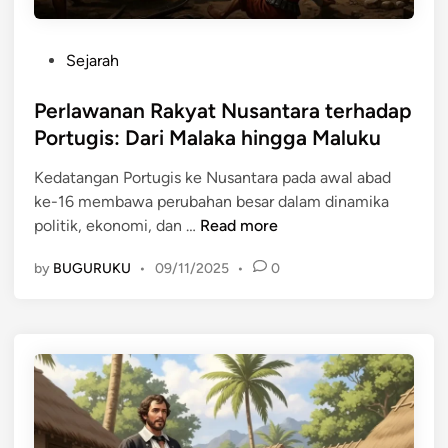
P
Sejarah
o
s
Perlawanan Rakyat Nusantara terhadap
t
Portugis: Dari Malaka hingga Maluku
e
Kedatangan Portugis ke Nusantara pada awal abad
d
ke-16 membawa perubahan besar dalam dinamika
i
P
politik, ekonomi, dan …
Read more
n
e
by
BUGURUKU
•
09/11/2025
•
0
r
l
a
w
a
n
a
n