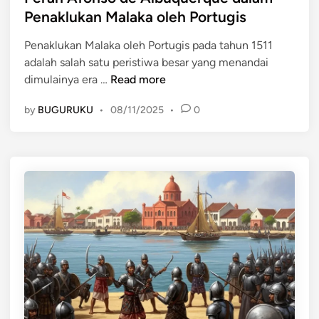
M
t
t
Penaklukan Malaka oleh Portugis
a
a
e
l
r
Penaklukan Malaka oleh Portugis pada tahun 1511
d
u
a
adalah salah satu peristiwa besar yang menandai
i
k
:
P
dimulainya era …
Read more
n
u
P
e
:
e
by
BUGURUKU
•
08/11/2025
•
0
r
P
r
a
e
d
n
r
a
A
e
g
f
b
a
o
u
n
n
t
g
s
a
a
o
n
n
d
P
,
e
e
P
A
n
o
l