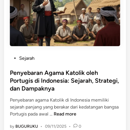
R
a
k
y
a
t
N
u
P
Sejarah
s
o
a
s
Penyebaran Agama Katolik oleh
n
t
Portugis di Indonesia: Sejarah, Strategi,
t
e
dan Dampaknya
a
d
r
i
Penyebaran agama Katolik di Indonesia memiliki
a
n
sejarah panjang yang berakar dari kedatangan bangsa
t
P
Portugis pada awal …
Read more
e
e
r
by
BUGURUKU
•
09/11/2025
•
0
n