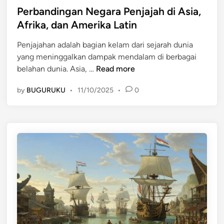
a
a
s
Perbandingan Negara Penjajah di Asia,
h
h
t
Afrika, dan Amerika Latin
d
d
e
i
a
Penjajahan adalah bagian kelam dari sejarah dunia
d
A
l
yang meninggalkan dampak mendalam di berbagai
i
s
a
P
belahan dunia. Asia, …
Read more
n
i
m
e
a
S
by
BUGURUKU
•
11/10/2025
•
0
r
T
e
b
e
j
a
n
a
n
g
r
d
g
a
i
a
h
n
r
D
g
a
u
a
:
n
n
S
i
N
e
a