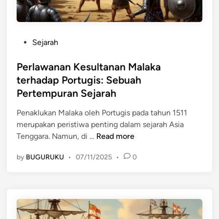
g
l
b
a
i
u
r
t
q
u
P
Sejarah
i
u
h
o
k
e
d
s
Perlawanan Kesultanan Malaka
,
r
a
t
terhadap Portugis: Sebuah
d
q
l
e
a
Pertempuran Sejarah
u
a
d
n
e
m
i
Penaklukan Malaka oleh Portugis pada tahun 1511
P
d
P
n
merupakan peristiwa penting dalam sejarah Asia
e
a
e
P
Tenggara. Namun, di …
Read more
n
l
r
e
g
a
d
by
BUGURUKU
•
07/11/2025
•
0
r
a
m
a
l
r
P
g
a
u
e
a
w
h
n
n
a
B
a
g
n