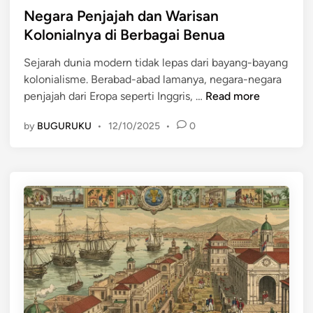
n
n
s
Negara Penjajah dan Warisan
i
T
t
Kolonialnya di Berbagai Benua
a
u
e
:
j
Sejarah dunia modern tidak lepas dari bayang-bayang
d
D
u
kolonialisme. Berabad-abad lamanya, negara-negara
i
a
a
N
penjajah dari Eropa seperti Inggris, …
Read more
n
r
n
e
i
by
BUGURUKU
•
12/10/2025
•
0
g
P
a
e
r
n
a
j
P
e
e
l
n
a
j
j
a
a
j
h
a
a