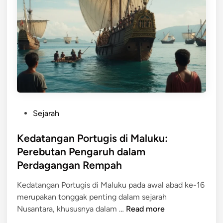
r
e
o
d
g
r
a
i
t
g
,
u
a
d
g
n
a
i
g
n
s
a
D
d
n
a
e
d
P
Sejarah
m
n
a
o
p
g
n
s
Kedatangan Portugis di Maluku:
a
a
E
t
Perebutan Pengaruh dalam
k
n
k
e
n
Perdagangan Rempah
K
o
d
y
e
n
i
Kedatangan Portugis di Maluku pada awal abad ke-16
a
r
o
n
merupakan tonggak penting dalam sejarah
a
m
K
Nusantara, khususnya dalam …
Read more
j
i
e