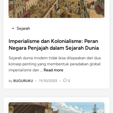
h
n
d
S
a
a
n
m
W
u
P
Sejarah
a
d
o
r
r
s
Imperialisme dan Kolonialisme: Peran
i
a
t
Negara Penjajah dalam Sejarah Dunia
s
h
e
a
i
Sejarah dunia modern tidak bisa dilepaskan dari dua
d
n
n
konsep penting yang membentuk peradaban global:
i
K
g
I
imperialisme dan …
Read more
n
o
g
m
l
by
BUGURUKU
•
11/10/2025
•
0
a
p
o
P
e
n
e
r
i
r
i
a
e
a
l
b
l