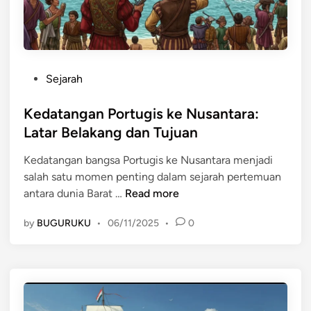
u
d
r
g
a
a
i
g
h
s
a
k
n
P
Sejarah
e
g
o
M
a
s
Kedatangan Portugis ke Nusantara:
a
n
t
Latar Belakang dan Tujuan
l
R
e
a
e
Kedatangan bangsa Portugis ke Nusantara menjadi
d
k
m
salah satu momen penting dalam sejarah pertemuan
i
a
p
K
antara dunia Barat …
Read more
n
:
a
e
A
by
BUGURUKU
•
06/11/2025
•
0
h
d
w
d
a
a
i
t
l
N
a
D
u
n
o
s
g