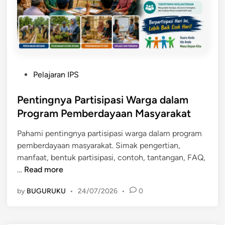
n
d
n
n
a
,
y
y
T
a
a
u
d
a
j
a
n
u
P
Pelajaran IPS
l
M
a
o
a
a
n
s
Pentingnya Partisipasi Warga dalam
m
s
,
t
K
Program Pemberdayaan Masyarakat
y
J
e
e
a
e
Pahami pentingnya partisipasi warga dalam program
d
h
r
n
pemberdayaan masyarakat. Simak pengertian,
i
i
a
i
manfaat, bentuk partisipasi, contoh, tantangan, FAQ,
n
d
k
s
P
…
Read more
u
a
,
e
p
t
M
by
BUGURUKU
•
24/07/2026
•
0
n
a
t
a
t
n
e
n
i
S
r