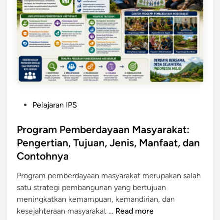
b
i
F
e
a
a
r
n
k
d
,
t
a
T
o
y
u
r
a
j
,
a
u
d
n
a
a
P
Pelajaran IPS
M
n
n
o
a
,
C
s
Program Pemberdayaan Masyarakat:
s
S
o
t
Pengertian, Tujuan, Jenis, Manfaat, dan
y
t
n
e
Contohnya
a
r
t
d
r
a
o
i
Program pemberdayaan masyarakat merupakan salah
a
t
h
n
satu strategi pembangunan yang bertujuan
k
e
n
meningkatkan kemampuan, kemandirian, dan
a
g
y
P
kesejahteraan masyarakat …
Read more
t
i