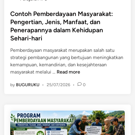
i
i
o
M
a
s
Contoh Pemberdayaan Masyarakat:
a
n
t
Pengertian, Jenis, Manfaat, dan
s
,
e
Penerapannya dalam Kehidupan
y
B
d
a
Sehari-hari
e
i
r
n
n
Pemberdayaan masyarakat merupakan salah satu
a
t
strategi pembangunan yang bertujuan meningkatkan
k
u
kemampuan, kemandirian, dan kesejahteraan
a
k
C
masyarakat melalui …
Read more
t
,
o
:
M
by
BUGURUKU
•
25/07/2026
•
0
n
P
a
t
e
n
o
n
f
h
g
a
P
e
a
e
r
t
m
t
,