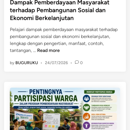
n
s
Dampak Pemberdayaan Masyarakat
a
a
y
t
terhadap Pembangunan Sosial dan
s
n
a
e
Ekonomi Berkelanjutan
y
f
d
a
a
i
Pelajari dampak pemberdayaan masyarakat terhadap
r
a
n
pembangunan sosial dan ekonomi berkelanjutan,
a
t
lengkap dengan pengertian, manfaat, contoh,
k
,
D
tantangan, …
Read more
a
d
a
t
a
by
BUGURUKU
•
24/07/2026
•
0
m
:
n
p
P
P
a
e
e
k
n
n
P
g
e
e
e
r
m
r
a
b
t
p
e
i
a
r
a