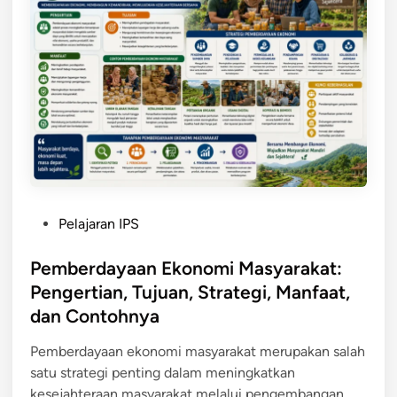
a
s
i
M
a
s
y
a
r
a
P
Pelajaran IPS
k
o
a
s
Pemberdayaan Ekonomi Masyarakat:
t
t
Pengertian, Tujuan, Strategi, Manfaat,
d
e
dan Contohnya
a
d
l
i
Pemberdayaan ekonomi masyarakat merupakan salah
a
n
satu strategi penting dalam meningkatkan
m
kesejahteraan masyarakat melalui pengembangan