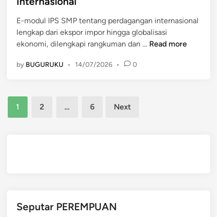
Internasional
n
r
e
g
K
E-modul IPS SMP tentang perdagangan internasional
d
a
a
lengkap dari ekspor impor hingga globalisasi
i
n
g
E
ekonomi, dilengkapi rangkuman dan …
Read more
n
P
e
-
a
by
BUGURUKU
•
14/07/2026
•
0
t
M
s
:
O
a
P
D
r
Posts
e
U
1
2
…
6
Next
T
l
L
pagination
r
u
I
a
a
P
d
n
S
i
g
S
s
U
M
i
s
P
o
a
P
n
Seputar PEREMPUAN
h
e
a