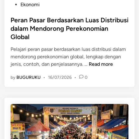
s
P
Ekonomi
a
i
o
n
l
s
Peran Pasar Berdasarkan Luas Distribusi
M
d
t
dalam Mendorong Perekonomian
a
i
e
Global
s
I
d
y
n
i
Pelajari peran pasar berdasarkan luas distribusi dalam
a
d
n
mendorong perekonomian global, lengkap dengan
r
o
P
jenis, contoh, dan penjelasannya. …
Read more
a
n
e
k
e
by
BUGURUKU
•
16/07/2026
•
0
r
a
s
a
t
i
n
u
a
P
n
a
t
s
u
a
k
r
M
B