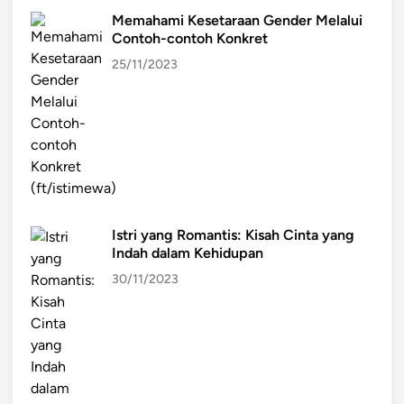
s
n
Memahami Kesetaraan Gender Melalui
y
a
Contoh-contoh Konkret
a
l
25/11/2023
r
a
k
a
t
Istri yang Romantis: Kisah Cinta yang
Indah dalam Kehidupan
30/11/2023