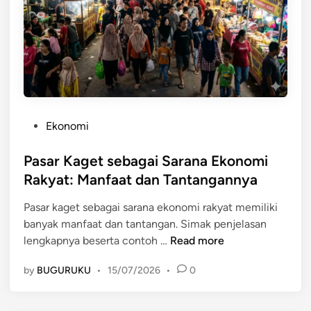
e
e
n
r
i
d
n
a
g
s
k
a
a
r
t
P
Ekonomi
k
k
o
a
a
s
Pasar Kaget sebagai Sarana Ekonomi
n
n
t
Rakyat: Manfaat dan Tantangannya
L
K
e
u
e
Pasar kaget sebagai sarana ekonomi rakyat memiliki
d
a
s
banyak manfaat dan tantangan. Simak penjelasan
i
s
e
P
lengkapnya beserta contoh …
Read more
n
D
j
a
i
a
by
BUGURUKU
•
15/07/2026
•
0
s
s
h
a
t
t
r