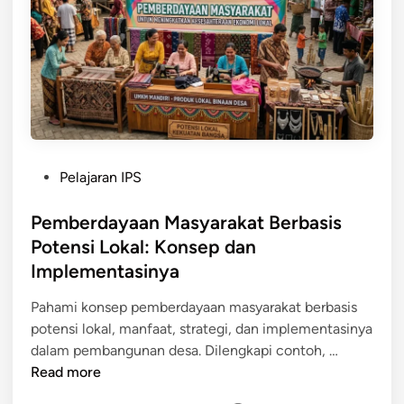
n
d
g
a
k
n
a
E
h
k
P
o
e
n
m
o
P
Pelajaran IPS
b
m
o
e
i
s
Pemberdayaan Masyarakat Berbasis
r
K
t
Potensi Lokal: Konsep dan
d
r
e
Implementasinya
a
e
d
y
a
i
Pahami konsep pemberdayaan masyarakat berbasis
a
t
n
potensi lokal, manfaat, strategi, dan implementasinya
a
i
P
dalam pembangunan desa. Dilengkapi contoh, …
n
f
e
Read more
M
m
a