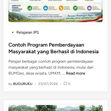
a
o
y
l
n
a
:
o
a
K
m
n
o
i
M
n
P
Pelajaran IPS
a
s
o
s
e
s
Contoh Program Pemberdayaan
y
p
t
Masyarakat yang Berhasil di Indonesia
a
d
e
r
a
Pelajari berbagai contoh program pemberdayaan
d
a
n
masyarakat yang berhasil di Indonesia, mulai dari
i
k
I
C
BUMDes, desa wisata, UMKM, …
Read more
n
a
m
o
t
p
by
BUGURUKU
•
23/07/2026
•
0
n
d
l
t
a
e
o
l
m
h
a
e
P