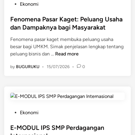
a
P
Ekonomi
t
t
o
d
d
s
Fenomena Pasar Kaget: Peluang Usaha
a
a
t
dan Dampaknya bagi Masyarakat
n
n
e
P
T
Fenomena pasar kaget membuka peluang usaha
d
e
a
besar bagi UMKM. Simak penjelasan lengkap tentang
i
r
n
F
peluang bisnis dan …
Read more
n
b
t
e
e
by
BUGURUKU
•
15/07/2026
•
0
a
n
d
n
o
a
g
m
a
a
e
n
n
n
n
n
a
y
y
P
P
Ekonomi
a
a
a
o
d
s
s
E-MODUL IPS SMP Perdagangan
e
a
t