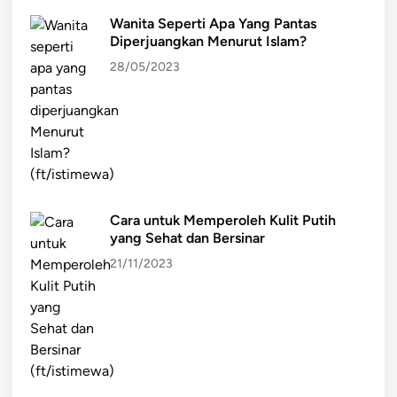
a
r
l
d
d
Wanita Seperti Apa Yang Pantas
Diperjuangkan Menurut Islam?
a
a
n
g
28/05/2023
D
a
a
n
m
g
p
a
a
n
k
I
n
n
Cara untuk Memperoleh Kulit Putih
y
t
yang Sehat dan Bersinar
a
e
21/11/2023
b
r
a
n
g
a
i
s
M
i
a
o