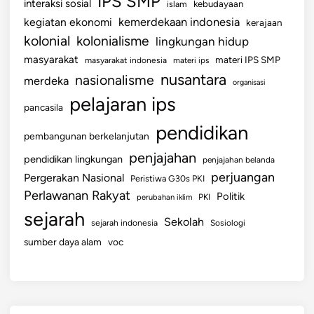
IPS SMP
interaksi sosial
islam
kebudayaan
kemerdekaan indonesia
kegiatan ekonomi
kerajaan
kolonial
kolonialisme
lingkungan hidup
masyarakat
materi IPS SMP
masyarakat indonesia
materi ips
nusantara
nasionalisme
merdeka
organisasi
pelajaran ips
pancasila
pendidikan
pembangunan berkelanjutan
penjajahan
pendidikan lingkungan
penjajahan belanda
perjuangan
Pergerakan Nasional
Peristiwa G30s PKI
Perlawanan Rakyat
Politik
perubahan iklim
PKI
sejarah
Sekolah
sejarah indonesia
Sosiologi
sumber daya alam
voc