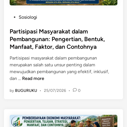
P
Sosiologi
o
s
Partisipasi Masyarakat dalam
t
Pembangunan: Pengertian, Bentuk,
e
Manfaat, Faktor, dan Contohnya
d
i
Partisipasi masyarakat dalam pembangunan
n
merupakan salah satu unsur penting dalam
mewujudkan pembangunan yang efektif, inklusif,
P
dan …
Read more
a
by
BUGURUKU
•
25/07/2026
•
0
r
t
i
s
i
p