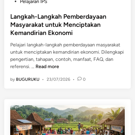
e
P
Pelajaran IPS
l
a
r
o
a
k
d
s
Langkah-Langkah Pemberdayaan
n
a
a
t
Masyarakat untuk Menciptakan
j
t
y
e
Kemandirian Ekonomi
u
D
a
d
t
e
a
i
Pelajari langkah-langkah pemberdayaan masyarakat
a
s
n
n
untuk menciptakan kemandirian ekonomi. Dilengkapi
n
a
M
pengertian, tahapan, contoh, manfaat, FAQ, dan
M
a
L
referensi. …
Read more
e
s
a
l
y
by
BUGURUKU
•
23/07/2026
•
0
n
a
a
g
l
r
k
u
a
a
i
k
h
U
a
-
M
t
L
K
a
M