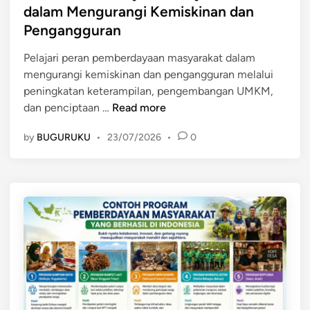
p
t
dalam Mengurangi Kemiskinan dan
B
t
e
Pengangguran
e
a
d
r
k
i
Pelajari peran pemberdayaan masyarakat dalam
b
a
n
mengurangi kemiskinan dan pengangguran melalui
a
n
peningkatan keterampilan, pengembangan UMKM,
s
K
P
dan penciptaan …
Read more
i
e
e
s
m
by
BUGURUKU
•
23/07/2026
•
0
r
P
a
a
o
n
n
t
d
P
e
i
e
n
r
m
s
i
b
i
a
e
L
n
r
o
E
d
k
k
a