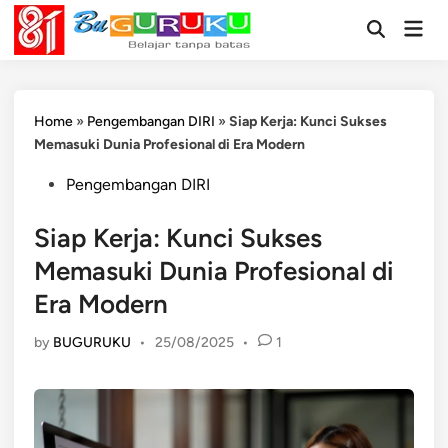
Skip
Mai
to
Open
Men
Search
content
Home
»
Pengembangan DIRI
»
Siap Kerja: Kunci Sukses
Memasuki Dunia Profesional di Era Modern
Posted
Pengembangan DIRI
in
Siap Kerja: Kunci Sukses
Memasuki Dunia Profesional di
Era Modern
by
BUGURUKU
•
25/08/2025
•
1