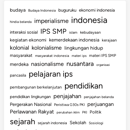
budaya
buguruku
ekonomi indonesia
Budaya Indonesia
indonesia
imperialisme
hindia belanda
IPS SMP
interaksi sosial
islam
kebudayaan
kemerdekaan indonesia
kegiatan ekonomi
kerajaan
kolonial
kolonialisme
lingkungan hidup
masyarakat
materi IPS SMP
masyarakat indonesia
materi ips
nusantara
nasionalisme
merdeka
organisasi
pelajaran ips
pancasila
pendidikan
pembangunan berkelanjutan
penjajahan
pendidikan lingkungan
penjajahan belanda
perjuangan
Pergerakan Nasional
Peristiwa G30s PKI
Perlawanan Rakyat
Politik
perubahan iklim
PKI
sejarah
Sekolah
sejarah indonesia
Sosiologi