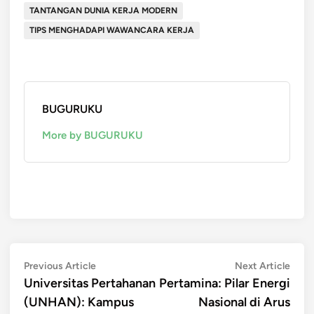
TANTANGAN DUNIA KERJA MODERN
TIPS MENGHADAPI WAWANCARA KERJA
BUGURUKU
More by BUGURUKU
Post
Previous
Next
Previous Article
Next Article
article:
artic
Universitas Pertahanan
Pertamina: Pilar Energi
navigation
(UNHAN): Kampus
Nasional di Arus