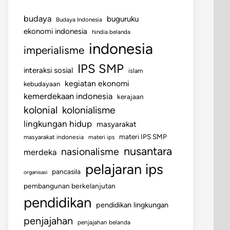
budaya
buguruku
Budaya Indonesia
ekonomi indonesia
hindia belanda
indonesia
imperialisme
IPS SMP
interaksi sosial
islam
kegiatan ekonomi
kebudayaan
kemerdekaan indonesia
kerajaan
kolonial
kolonialisme
lingkungan hidup
masyarakat
materi IPS SMP
masyarakat indonesia
materi ips
nusantara
nasionalisme
merdeka
pelajaran ips
pancasila
organisasi
pembangunan berkelanjutan
pendidikan
pendidikan lingkungan
penjajahan
penjajahan belanda