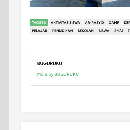
TAGGED
AKTIVITAS SISWA
AR-RASYID
CAMP
DE
PELAJAR
PENDIDIKAN
SEKOLAH
SISWA
SMAI
T
BUGURUKU
More by BUGURUKU