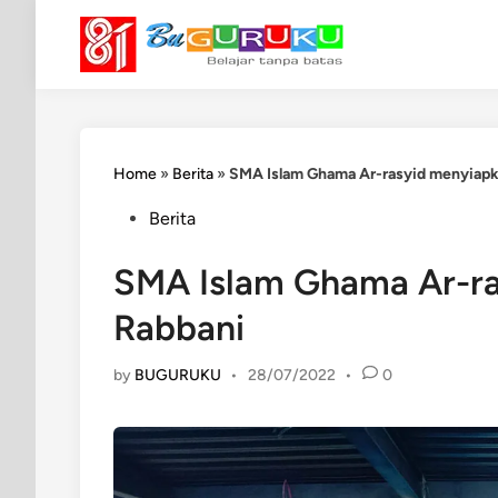
Skip
to
content
Home
»
Berita
»
SMA Islam Ghama Ar-rasyid menyiapk
Posted
Berita
in
SMA Islam Ghama Ar-ra
Rabbani
by
BUGURUKU
•
28/07/2022
•
0