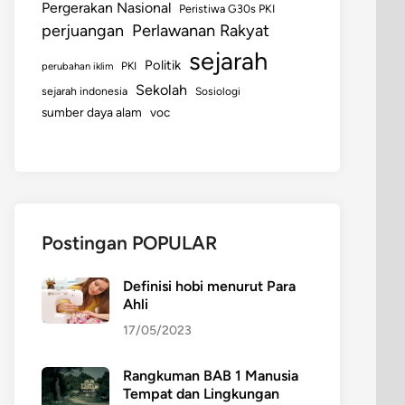
Pergerakan Nasional
Peristiwa G30s PKI
perjuangan
Perlawanan Rakyat
sejarah
Politik
perubahan iklim
PKI
Sekolah
sejarah indonesia
Sosiologi
sumber daya alam
voc
Postingan POPULAR
Definisi hobi menurut Para
Ahli
17/05/2023
Rangkuman BAB 1 Manusia
Tempat dan Lingkungan