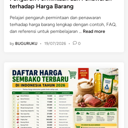
e
n
t
terhadap Harga Barang
s
y
e
i
e
Pelajari pengaruh permintaan dan penawaran
d
a
b
terhadap harga barang lengkap dengan contoh, FAQ,
i
:
a
P
dan referensi untuk pembelajaran …
Read more
n
T
b
e
r
by
BUGURUKU
•
19/07/2026
•
0
,
n
e
D
g
n
a
a
d
m
r
a
p
u
n
a
h
P
k
P
r
,
e
e
d
r
d
a
m
i
n
i
k
U
n
s
p
t