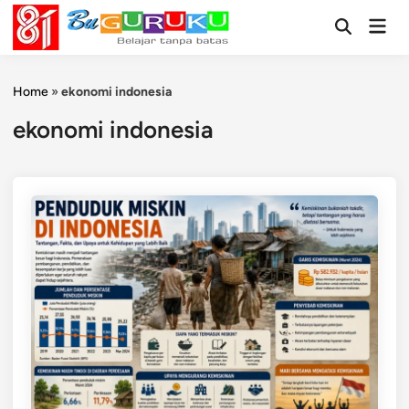
Skip
Mai
to
Open
Men
Search
content
Home
»
ekonomi indonesia
ekonomi indonesia