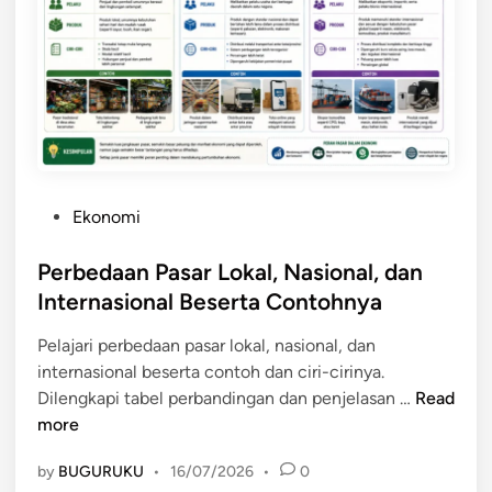
g
n
a
g
r
M
u
e
h
m
i
p
N
e
i
n
l
P
Ekonomi
g
a
o
a
i
s
Perbedaan Pasar Lokal, Nasional, dan
r
n
t
Internasional Beserta Contohnya
u
y
e
h
a
Pelajari perbedaan pasar lokal, nasional, dan
d
i
internasional beserta contoh dan ciri-cirinya.
i
H
P
Dilengkapi tabel perbandingan dan penjelasan …
Read
n
a
e
more
r
r
g
by
BUGURUKU
•
16/07/2026
•
0
b
a