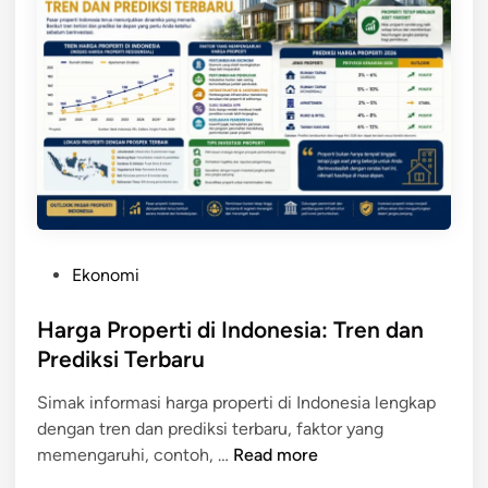
d
u
d
u
k
M
i
s
k
i
P
Ekonomi
n
o
d
s
Harga Properti di Indonesia: Tren dan
i
t
Prediksi Terbaru
I
e
n
Simak informasi harga properti di Indonesia lengkap
d
d
dengan tren dan prediksi terbaru, faktor yang
i
o
H
memengaruhi, contoh, …
Read more
n
n
a