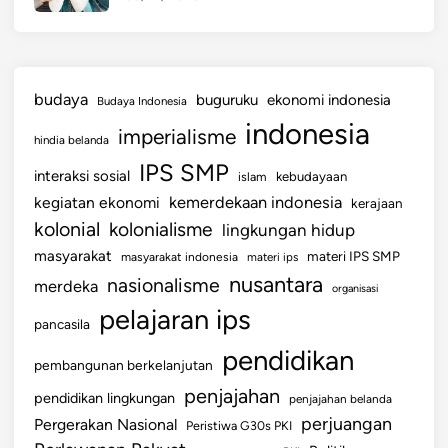
budaya
buguruku
ekonomi indonesia
Budaya Indonesia
indonesia
imperialisme
hindia belanda
IPS SMP
interaksi sosial
islam
kebudayaan
kemerdekaan indonesia
kegiatan ekonomi
kerajaan
kolonial
kolonialisme
lingkungan hidup
masyarakat
materi IPS SMP
masyarakat indonesia
materi ips
nusantara
nasionalisme
merdeka
organisasi
pelajaran ips
pancasila
pendidikan
pembangunan berkelanjutan
penjajahan
pendidikan lingkungan
penjajahan belanda
perjuangan
Pergerakan Nasional
Peristiwa G30s PKI