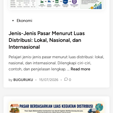
o
r
n
B
a
e
l
P
Ekonomi
r
B
o
d
e
s
Jenis-Jenis Pasar Menurut Luas
a
s
t
Distribusi: Lokal, Nasional, dan
s
e
e
Internasional
a
r
d
r
t
i
Pelajari jenis-jenis pasar menurut luas distribusi: lokal,
k
a
n
nasional, dan internasional. Dilengkapi ciri-ciri,
a
C
J
contoh, dan penjelasan lengkap. …
Read more
n
o
e
J
n
by
BUGURUKU
•
15/07/2026
•
0
n
a
t
i
n
o
s
g
h
-
k
n
J
a
y
e