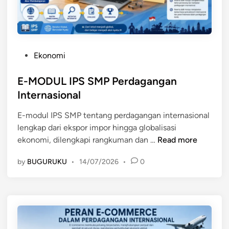
:
i
K
P
o
a
e
n
g
n
a
e
g
P
Ekonomi
l
t
e
o
d
r
s
E-MODUL IPS SMP Perdagangan
a
t
t
Internasional
n
i
e
P
a
E-modul IPS SMP tentang perdagangan internasional
d
e
n
lengkap dari ekspor impor hingga globalisasi
i
r
,
E
ekonomi, dilengkapi rangkuman dan …
Read more
n
b
J
-
e
by
BUGURUKU
•
14/07/2026
•
0
e
M
d
n
O
a
i
D
a
s
U
n
,
L
n
d
I