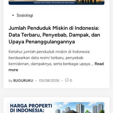
P
Sosiologi
o
s
Jumlah Penduduk Miskin di Indonesia:
t
Data Terbaru, Penyebab, Dampak, dan
e
Upaya Penanggulangannya
d
i
Ketahui jumlah penduduk miskin di Indonesia
n
berdasarkan data resmi terbaru, penyebab
J
kemiskinan, dampaknya, serta berbagai upaya …
Read
u
more
m
by
BUGURUKU
•
05/08/2026
•
0
l
a
h
P
e
n