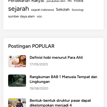
Perlawanan Rakyat
Politik
perubahan iklim
PKI
sejarah
Sekolah
sejarah indonesia
Sosiologi
sumber daya alam
voc
Postingan POPULAR
Definisi hobi menurut Para Ahli
17/05/2023
Rangkuman BAB 1 Manusia Tempat dan
Lingkungan
19/08/2020
Bentuk-bentuk struktur pasar dapat
dikelompokan menjadi 4