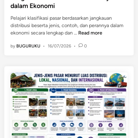
e
e
dalam Ekonomi
i
s
d
o
i
i
Pelajari klasifikasi pasar berdasarkan jangkauan
n
a
n
distribusi beserta jenis, contoh, dan perannya dalam
a
K
ekonomi secara lengkap dan …
Read more
l
l
,
by
BUGURUKU
•
16/07/2026
•
0
a
d
s
a
i
n
f
I
i
n
k
t
a
e
s
r
i
n
P
a
a
s
s
i
a