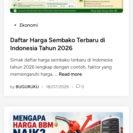
i
a
a
T
y
a
e
a
n
r
P
Ekonomi
P
d
b
o
e
a
a
s
Daftar Harga Sembako Terbaru di
n
n
r
t
Indonesia Tahun 2026
a
P
u
e
n
e
Simak daftar harga sembako terbaru di Indonesia
d
g
n
tahun 2026 lengkap dengan contoh, faktor yang
i
g
a
D
memengaruhi harga, …
Read more
n
u
w
a
l
a
by
BUGURUKU
•
18/07/2026
•
0
f
a
r
t
n
a
a
g
n
r
a
t
H
n
e
a
n
r
r