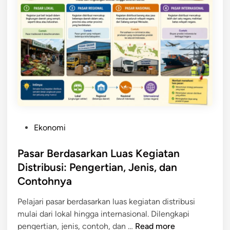
u
a
n
a
i
n
s
D
P
i
a
s
s
t
a
r
r
i
M
b
e
u
P
Ekonomi
n
s
o
u
i
s
Pasar Berdasarkan Luas Kegiatan
r
d
t
Distribusi: Pengertian, Jenis, dan
u
a
e
Contohnya
t
n
d
L
P
i
Pelajari pasar berdasarkan luas kegiatan distribusi
u
e
n
mulai dari lokal hingga internasional. Dilengkapi
a
r
P
pengertian, jenis, contoh, dan …
Read more