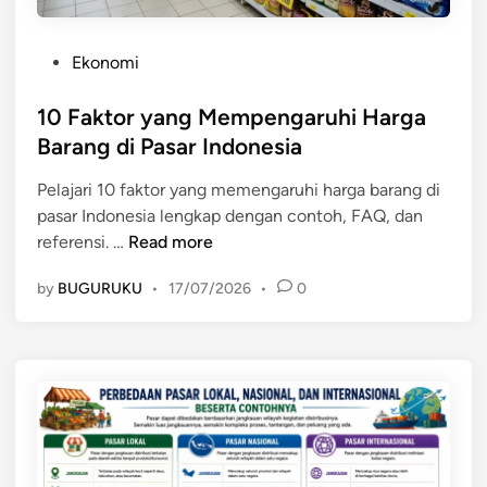
a
d
r
a
a
P
Ekonomi
n
k
o
F
a
s
10 Faktor yang Mempengaruhi Harga
a
t
t
Barang di Pasar Indonesia
k
e
t
Pelajari 10 faktor yang memengaruhi harga barang di
d
o
pasar Indonesia lengkap dengan contoh, FAQ, dan
i
r
1
referensi. …
Read more
n
y
0
a
by
BUGURUKU
•
17/07/2026
•
0
F
n
a
g
k
M
t
e
o
m
r
e
y
n
a