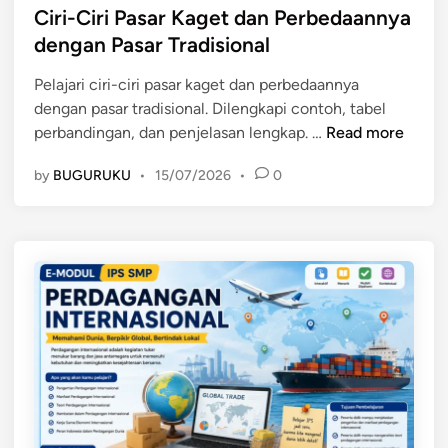
a
s
Ciri-Ciri Pasar Kaget dan Perbedaannya
K
s
t
dengan Pasar Tradisional
e
i
e
g
o
Pelajari ciri-ciri pasar kaget dan perbedaannya
d
i
n
dengan pasar tradisional. Dilengkapi contoh, tabel
i
a
a
C
perbandingan, dan penjelasan lengkap. …
Read more
n
t
l
i
a
,
by
BUGURUKU
•
15/07/2026
•
0
r
n
d
i
D
a
-
i
n
C
s
I
i
t
n
r
r
t
i
i
e
P
b
r
a
u
n
s
s
a
a
i
s
r