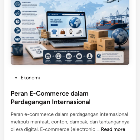
y
a
P
a
n
S
d
C
S
e
o
M
n
n
P
g
t
P
a
o
e
n
h
r
P
n
d
a
y
a
s
P
Ekonomi
a
g
a
o
a
r
s
Peran E-Commerce dalam
n
T
t
Perdagangan Internasional
g
r
e
a
a
Peran e-commerce dalam perdagangan internasional
d
n
d
meliputi manfaat, contoh, dampak, dan tantangannya
i
I
i
P
di era digital. E-commerce (electronic …
Read more
n
n
s
e