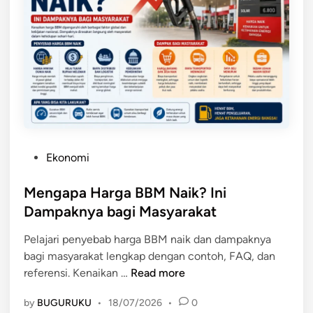
y
h
g
a
a
a
d
S
a
e
p
m
H
b
a
a
r
k
g
o
a
P
Ekonomi
T
B
o
e
a
s
Mengapa Harga BBM Naik? Ini
r
r
t
Dampaknya bagi Masyarakat
b
a
e
a
n
Pelajari penyebab harga BBM naik dan dampaknya
d
r
g
bagi masyarakat lengkap dengan contoh, FAQ, dan
i
u
M
referensi. Kenaikan …
Read more
n
d
e
i
by
BUGURUKU
•
18/07/2026
•
0
n