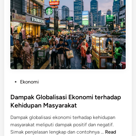
i
k
o
n
n
o
a
l
l
o
g
i
d
a
l
a
P
Ekonomi
m
o
G
s
Dampak Globalisasi Ekonomi terhadap
l
t
Kehidupan Masyarakat
o
e
b
Dampak globalisasi ekonomi terhadap kehidupan
d
a
masyarakat meliputi dampak positif dan negatif.
i
l
D
Simak penjelasan lengkap dan contohnya …
Read
n
i