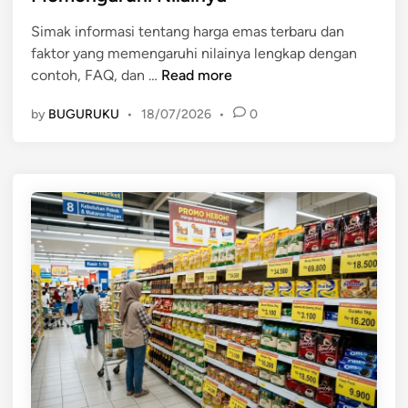
e
i
Simak informasi tentang harga emas terbaru dan
d
D
faktor yang memengaruhi nilainya lengkap dengan
i
a
H
contoh, FAQ, dan …
Read more
n
m
a
p
by
BUGURUKU
•
18/07/2026
•
0
r
a
g
k
a
n
E
y
m
a
a
b
s
a
T
g
e
i
r
M
b
a
a
s
r
y
u