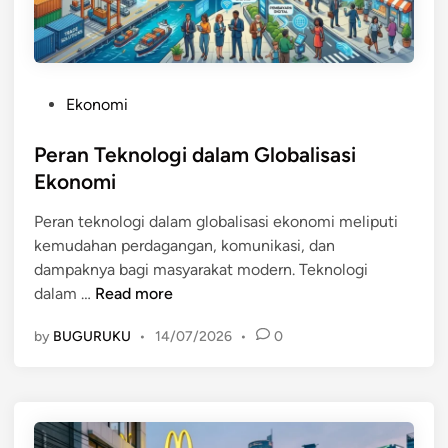
i
e
o
r
n
d
a
a
l
P
Ekonomi
g
o
a
s
Peran Teknologi dalam Globalisasi
n
t
Ekonomi
g
e
a
Peran teknologi dalam globalisasi ekonomi meliputi
d
n
kemudahan perdagangan, komunikasi, dan
i
I
dampaknya bagi masyarakat modern. Teknologi
n
n
P
dalam …
Read more
t
e
e
by
BUGURUKU
•
14/07/2026
•
0
r
r
a
n
n
a
T
s
e