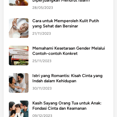
Diperjuangkan Menurut Islam?
p
a
28/05/2023
n
M
Cara untuk Memperoleh Kulit Putih
a
yang Sehat dan Bersinar
s
21/11/2023
y
a
Memahami Kesetaraan Gender Melalui
r
Contoh-contoh Konkret
a
25/11/2023
k
a
t
Istri yang Romantis: Kisah Cinta yang
Indah dalam Kehidupan
30/11/2023
Kasih Sayang Orang Tua untuk Anak:
Fondasi Cinta dan Keamanan
09/12/2023