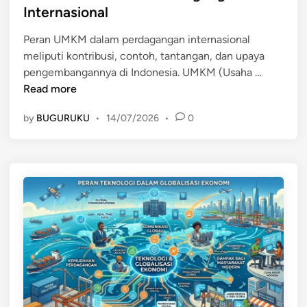
t
Internasional
e
e
r
Peran UMKM dalam perdagangan internasional
d
d
meliputi kontribusi, contoh, tantangan, dan upaya
i
a
P
pengembangannya di Indonesia. UMKM (Usaha …
n
g
e
Read more
a
r
n
by
BUGURUKU
•
14/07/2026
•
0
a
g
n
a
U
n
M
I
K
n
M
t
d
e
a
r
l
n
a
a
m
s
P