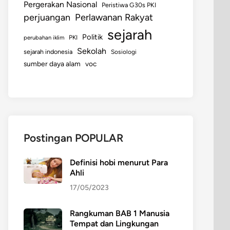
Pergerakan Nasional
Peristiwa G30s PKI
perjuangan
Perlawanan Rakyat
sejarah
Politik
perubahan iklim
PKI
Sekolah
sejarah indonesia
Sosiologi
sumber daya alam
voc
Postingan POPULAR
Definisi hobi menurut Para
Ahli
17/05/2023
Rangkuman BAB 1 Manusia
Tempat dan Lingkungan