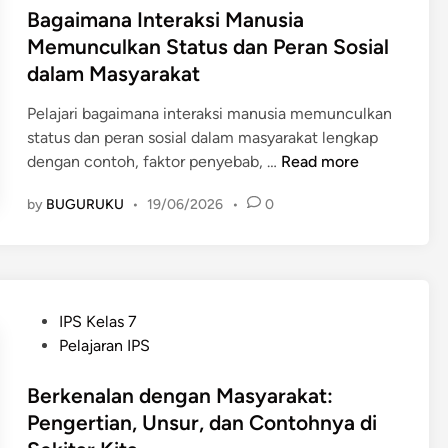
a
n
s
Bagaimana Interaksi Manusia
a
n
g
t
n
Memunculkan Status dan Peran Sosial
S
M
e
M
dalam Masyarakat
t
e
d
a
a
n
i
s
Pelajari bagaimana interaksi manusia memunculkan
t
y
n
y
status dan peran sosial dalam masyarakat lengkap
u
e
B
a
dengan contoh, faktor penyebab, …
Read more
s
b
a
r
d
a
by
BUGURUKU
•
19/06/2026
•
0
g
a
a
b
a
k
n
k
i
a
P
a
m
t
e
n
a
r
P
P
IPS Kelas 7
n
a
o
e
Pelajaran IPS
a
n
s
r
I
S
t
Berkenalan dengan Masyarakat:
b
n
o
e
e
Pengertian, Unsur, dan Contohnya di
t
s
d
d