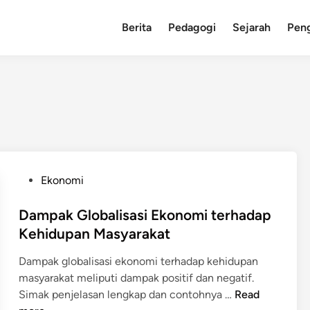
Berita
Pedagogi
Sejarah
Pen
P
Ekonomi
o
s
Dampak Globalisasi Ekonomi terhadap
t
Kehidupan Masyarakat
e
Dampak globalisasi ekonomi terhadap kehidupan
d
masyarakat meliputi dampak positif dan negatif.
i
D
Simak penjelasan lengkap dan contohnya …
Read
n