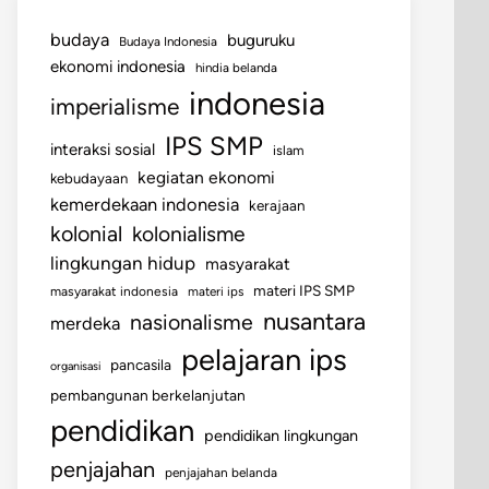
budaya
buguruku
Budaya Indonesia
ekonomi indonesia
hindia belanda
indonesia
imperialisme
IPS SMP
interaksi sosial
islam
kegiatan ekonomi
kebudayaan
kemerdekaan indonesia
kerajaan
kolonial
kolonialisme
lingkungan hidup
masyarakat
materi IPS SMP
masyarakat indonesia
materi ips
nusantara
nasionalisme
merdeka
pelajaran ips
pancasila
organisasi
pembangunan berkelanjutan
pendidikan
pendidikan lingkungan
penjajahan
penjajahan belanda