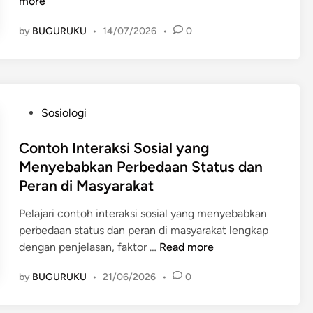
a
more
m
by
BUGURUKU
•
14/07/2026
•
0
p
a
k
G
l
P
Sosiologi
o
o
b
s
Contoh Interaksi Sosial yang
a
t
Menyebabkan Perbedaan Status dan
l
e
Peran di Masyarakat
i
d
s
i
Pelajari contoh interaksi sosial yang menyebabkan
a
n
perbedaan status dan peran di masyarakat lengkap
s
C
dengan penjelasan, faktor …
Read more
i
o
E
by
BUGURUKU
•
21/06/2026
•
0
n
k
t
o