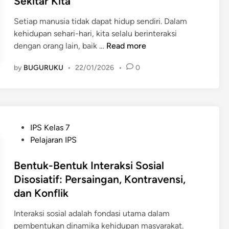
Sekitar Kita
e
i
i
a
r
a
n
a
Setiap manusia tidak dapat hidup sendiri. Dalam
a
l
n
kehidupan sehari-hari, kita selalu berinteraksi
k
s
B
S
dengan orang lain, baik …
Read more
s
e
e
t
i
r
by
BUGURUKU
•
22/01/2026
•
0
r
a
M
t
k
t
a
a
e
u
n
H
n
s
u
u
a
d
s
P
b
IPS Kelas 7
l
a
i
o
u
Pelajaran IPS
a
n
a
s
n
n
P
M
t
Bentuk-Bentuk Interaksi Sosial
g
d
e
e
e
a
Disosiatif: Persaingan, Kontravensi,
e
r
m
d
n
dan Konflik
n
a
u
i
n
g
n
n
n
y
Interaksi sosial adalah fondasi utama dalam
a
d
c
a
pembentukan dinamika kehidupan masyarakat.