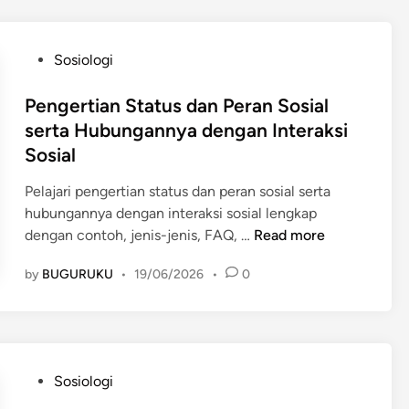
o
n
h
o
I
m
P
Sosiologi
n
i
o
t
t
s
Pengertian Status dan Peran Sosial
e
e
t
serta Hubungannya dengan Interaksi
r
r
e
Sosial
a
h
d
k
a
i
Pelajari pengertian status dan peran sosial serta
s
d
n
hubungannya dengan interaksi sosial lengkap
i
a
P
dengan contoh, jenis-jenis, FAQ, …
Read more
S
p
e
o
K
by
BUGURUKU
•
19/06/2026
•
0
n
s
e
g
i
h
e
a
i
r
l
d
t
y
P
u
Sosiologi
i
a
o
p