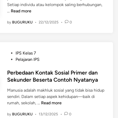
n
i
u
d
Setiap individu atau kelompok saling berhubungan,
M
M
l
B
e
…
Read more
a
a
k
e
n
s
s
a
by
BUGURUKU
•
22/12/2025
•
0
n
g
y
y
n
t
a
a
a
S
u
n
r
r
t
k
I
a
a
a
-
n
k
k
P
t
IPS Kelas 7
B
t
a
a
o
u
Pelajaran IPS
e
e
t
t
s
s
n
r
:
t
Perbedaan Kontak Sosial Primer dan
d
t
a
P
e
a
Sekunder Beserta Contoh Nyatanya
u
k
e
d
n
k
s
n
Manusia adalah makhluk sosial yang tidak bisa hidup
i
P
I
i
g
sendiri. Dalam setiap aspek kehidupan—baik di
n
e
n
S
e
P
rumah, sekolah, …
Read more
r
t
o
r
e
a
e
s
t
by
BUGURUKU
•
13/12/2025
•
0
r
n