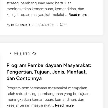
strategi pembangunan yang bertujuan
n
meningkatkan kemampuan, kemandirian, dan
o
C
kesejahteraan masyarakat melalui …
Read more
m
o
i
by
BUGURUKU
•
25/07/2026
•
0
n
M
t
a
o
s
h
y
P
a
P
Pelajaran IPS
e
r
o
m
a
s
Program Pemberdayaan Masyarakat:
b
k
t
Pengertian, Tujuan, Jenis, Manfaat,
e
a
e
dan Contohnya
r
t
d
d
:
i
Program pemberdayaan masyarakat merupakan
a
P
n
salah satu strategi pembangunan yang bertujuan
y
e
meningkatkan kemampuan, kemandirian, dan
a
n
P
kesejahteraan masyarakat …
Read more
a