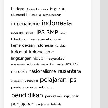
budaya
buguruku
Budaya Indonesia
ekonomi indonesia
hindia belanda
indonesia
imperialisme
IPS SMP
interaksi sosial
islam
kegiatan ekonomi
kebudayaan
kemerdekaan indonesia
kerajaan
kolonial
kolonialisme
lingkungan hidup
masyarakat
materi IPS SMP
masyarakat indonesia
materi ips
nusantara
nasionalisme
merdeka
pelajaran ips
pancasila
organisasi
pembangunan berkelanjutan
pendidikan
pendidikan lingkungan
penjajahan
penjajahan belanda