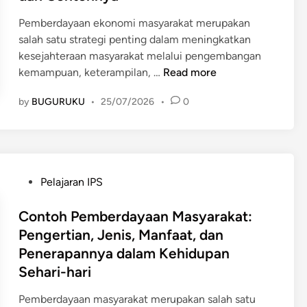
d
i
Pemberdayaan ekonomi masyarakat merupakan
n
salah satu strategi penting dalam meningkatkan
kesejahteraan masyarakat melalui pengembangan
P
kemampuan, keterampilan, …
Read more
e
by
BUGURUKU
•
25/07/2026
•
0
m
b
e
r
d
P
Pelajaran IPS
a
o
y
s
Contoh Pemberdayaan Masyarakat:
a
t
Pengertian, Jenis, Manfaat, dan
a
e
Penerapannya dalam Kehidupan
n
d
E
Sehari-hari
i
k
n
Pemberdayaan masyarakat merupakan salah satu
o