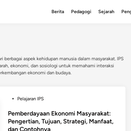
Berita
Pedagogi
Sejarah
Pen
ri berbagai aspek kehidupan manusia dalam masyarakat. IPS
jarah, ekonomi, dan sosiologi untuk memahami interaksi
 perkembangan ekonomi dan budaya.
P
Pelajaran IPS
o
s
Pemberdayaan Ekonomi Masyarakat:
t
Pengertian, Tujuan, Strategi, Manfaat,
e
dan Contohnya