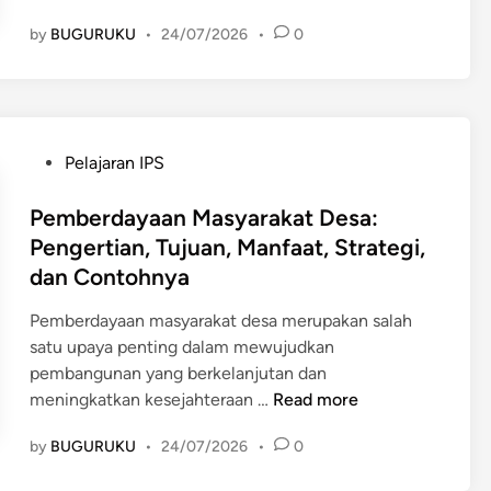
g
r
n
e
by
BUGURUKU
•
24/07/2026
•
0
o
M
r
g
a
t
r
s
i
a
y
a
m
a
n
P
Pelajaran IPS
P
r
,
o
e
a
T
s
Pemberdayaan Masyarakat Desa:
m
k
u
t
Pengertian, Tujuan, Manfaat, Strategi,
b
a
j
e
dan Contohnya
e
t
u
d
r
:
a
i
Pemberdayaan masyarakat desa merupakan salah
d
P
n
n
satu upaya penting dalam mewujudkan
a
e
,
pembangunan yang berkelanjutan dan
y
n
S
P
meningkatkan kesejahteraan …
Read more
a
g
t
e
a
e
by
BUGURUKU
•
24/07/2026
•
r
0
m
n
r
a
b
M