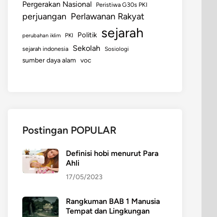
Pergerakan Nasional
Peristiwa G30s PKI
perjuangan
Perlawanan Rakyat
sejarah
Politik
perubahan iklim
PKI
Sekolah
sejarah indonesia
Sosiologi
sumber daya alam
voc
Postingan POPULAR
Definisi hobi menurut Para
Ahli
17/05/2023
Rangkuman BAB 1 Manusia
Tempat dan Lingkungan