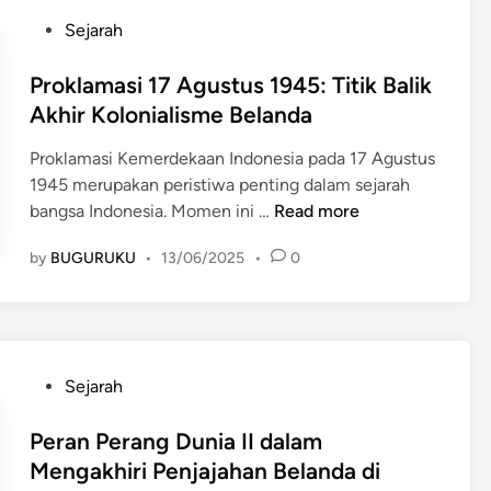
a
:
i
a
9
P
Sejarah
a
P
l
n
4
o
n
e
i
B
9
s
Proklamasi 17 Agustus 1945: Titik Balik
r
t
e
:
t
Akhir Kolonialisme Belanda
j
e
l
A
e
u
r
a
k
Proklamasi Kemerdekaan Indonesia pada 17 Agustus
d
a
B
n
h
1945 merupakan peristiwa penting dalam sejarah
i
n
e
d
i
P
bangsa Indonesia. Momen ini …
Read more
n
g
l
a
r
r
a
a
by
BUGURUKU
•
13/06/2025
•
0
R
o
n
n
e
k
D
d
s
l
i
a
m
a
p
I
i
m
l
d
P
Sejarah
P
a
o
a
o
e
s
m
n
s
Peran Perang Dunia II dalam
n
i
a
I
t
Mengakhiri Penjajahan Belanda di
j
1
s
I
e