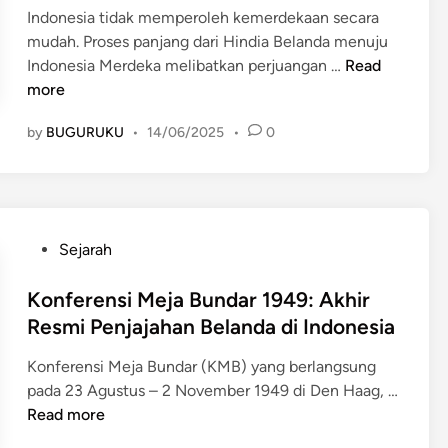
M
e
r
i
Indonesia tidak memperoleh kemerdekaan secara
k
a
r
h
n
mudah. Proses panjang dari Hindia Belanda menuju
d
r
t
a
D
Indonesia Merdeka melibatkan perjuangan …
Read
a
e
a
d
a
more
n
t
h
a
r
E
1
a
p
by
BUGURUKU
•
14/06/2025
•
0
i
k
9
n
K
H
o
4
?
e
i
n
9
m
n
o
:
b
d
m
B
P
Sejarah
a
i
i
u
o
l
a
I
k
s
Konferensi Meja Bundar 1949: Akhir
i
B
n
t
t
Resmi Penjajahan Belanda di Indonesia
n
e
d
i
e
y
l
o
K
Konferensi Meja Bundar (KMB) yang berlangsung
d
a
a
n
e
pada 23 Agustus – 2 November 1949 di Den Haag, …
i
B
n
e
t
K
Read more
n
e
d
s
a
o
l