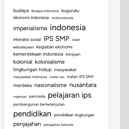
budaya
buguruku
Budaya Indonesia
ekonomi indonesia
hindia belanda
indonesia
imperialisme
IPS SMP
interaksi sosial
islam
kegiatan ekonomi
kebudayaan
kemerdekaan indonesia
kerajaan
kolonial
kolonialisme
lingkungan hidup
masyarakat
materi IPS SMP
masyarakat indonesia
materi ips
nusantara
nasionalisme
merdeka
pelajaran ips
pancasila
organisasi
pembangunan berkelanjutan
pendidikan
pendidikan lingkungan
penjajahan
penjajahan belanda