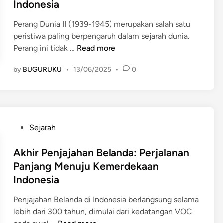
a
Indonesia
7
i
:
d
j
A
d
U
i
Perang Dunia II (1939-1945) merupakan salah satu
a
g
a
p
n
peristiwa paling berpengaruh dalam sejarah dunia.
h
u
n
a
P
Perang ini tidak …
Read more
a
s
P
y
e
n
t
e
a
by
BUGURUKU
•
13/06/2025
•
0
r
B
u
r
G
a
e
s
l
a
n
l
1
a
g
P
a
9
w
a
e
n
4
P
Sejarah
a
l
r
d
5
o
n
M
a
a
:
s
Akhir Penjajahan Belanda: Perjalanan
a
e
n
d
T
t
n
Panjang Menuju Kemerdekaan
n
g
i
i
e
B
g
Indonesia
D
I
t
d
e
u
u
n
i
i
Penjajahan Belanda di Indonesia berlangsung selama
r
a
n
d
k
n
lebih dari 300 tahun, dimulai dari kedatangan VOC
s
s
i
o
B
A