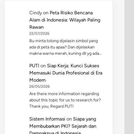
Cindy
on
Peta Risiko Bencana
Alam di Indonesia: Wilayah Paling
Rawan
22/07/2026
Bu minta tolong dijelasin simbol yang
ada di peta itu apaa? Dan dijelaskan
makna warna merah, kuning dll yg ada…
PUTI
on
Siap Kerja: Kunci Sukses
Memasuki Dunia Profesional di Era
Modern
26/05/2026
Are there more information regarding
about this topic for us to research for?
Thank you, Regard PUTI
Sistem Informasi
on
Siapa yang
Membubarkan PKI? Sejarah dan
Dampaknya di Indonesia