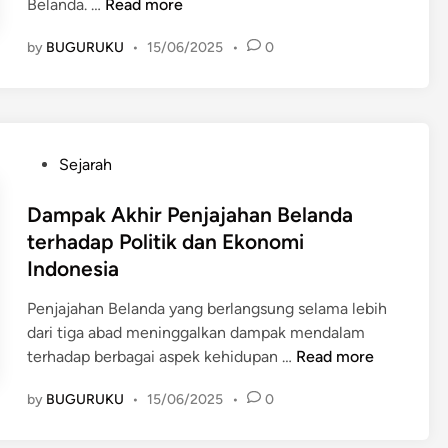
W
Belanda. …
Read more
a
by
BUGURUKU
•
15/06/2025
•
0
r
i
s
a
n
P
Sejarah
P
o
e
s
Dampak Akhir Penjajahan Belanda
n
t
terhadap Politik dan Ekonomi
j
e
Indonesia
a
d
j
i
Penjajahan Belanda yang berlangsung selama lebih
a
n
dari tiga abad meninggalkan dampak mendalam
h
D
terhadap berbagai aspek kehidupan …
Read more
a
a
n
by
BUGURUKU
•
15/06/2025
•
0
m
B
p
e