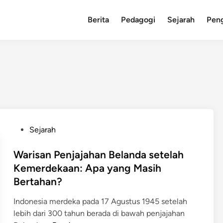
Berita
Pedagogi
Sejarah
Pen
P
Sejarah
o
s
Warisan Penjajahan Belanda setelah
t
Kemerdekaan: Apa yang Masih
e
Bertahan?
d
i
Indonesia merdeka pada 17 Agustus 1945 setelah
n
lebih dari 300 tahun berada di bawah penjajahan