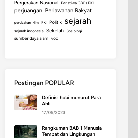
Pergerakan Nasional
Peristiwa G30s PKI
perjuangan
Perlawanan Rakyat
sejarah
Politik
perubahan iklim
PKI
Sekolah
sejarah indonesia
Sosiologi
sumber daya alam
voc
Postingan POPULAR
Definisi hobi menurut Para
Ahli
17/05/2023
Rangkuman BAB 1 Manusia
Tempat dan Lingkungan