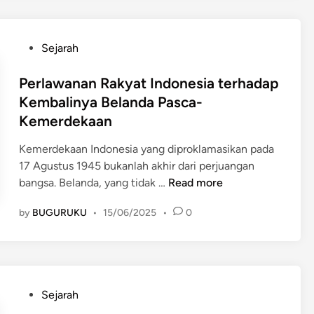
a
l
k
a
A
n
P
Sejarah
k
d
o
h
a
s
Perlawanan Rakyat Indonesia terhadap
i
s
t
Kembalinya Belanda Pasca-
r
e
e
Kemerdekaan
P
t
d
e
e
i
Kemerdekaan Indonesia yang diproklamasikan pada
n
l
n
17 Agustus 1945 bukanlah akhir dari perjuangan
j
a
P
bangsa. Belanda, yang tidak …
Read more
a
h
e
j
K
by
BUGURUKU
•
15/06/2025
•
0
r
a
e
l
h
m
a
a
e
w
n
r
a
B
P
d
Sejarah
n
e
o
e