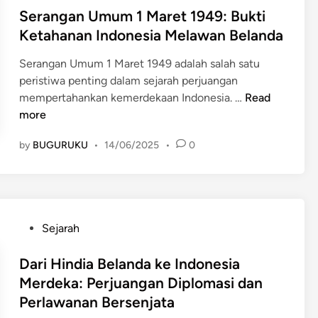
a
l
s
Serangan Umum 1 Maret 1949: Bukti
k
n
a
t
a
Ketahanan Indonesia Melawan Belanda
R
n
e
a
a
d
Serangan Umum 1 Maret 1949 adalah salah satu
d
n
k
a
peristiwa penting dalam sejarah perjuangan
i
:
y
t
S
mempertahankan kemerdekaan Indonesia. …
Read
n
A
a
e
e
more
p
t
r
r
a
I
h
by
BUGURUKU
•
14/06/2025
•
0
a
y
n
a
n
a
d
d
g
n
o
a
a
g
n
p
n
M
e
P
Sejarah
P
U
a
s
o
o
m
s
i
s
Dari Hindia Belanda ke Indonesia
l
u
i
a
t
Merdeka: Perjuangan Diplomasi dan
i
m
h
t
e
t
Perlawanan Bersenjata
1
B
e
d
i