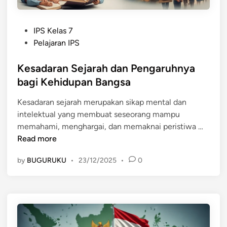
P
IPS Kelas 7
o
Pelajaran IPS
s
t
Kesadaran Sejarah dan Pengaruhnya
e
bagi Kehidupan Bangsa
d
Kesadaran sejarah merupakan sikap mental dan
i
intelektual yang membuat seseorang mampu
n
K
memahami, menghargai, dan memaknai peristiwa …
e
Read more
s
by
BUGURUKU
•
23/12/2025
•
0
a
d
a
r
a
n