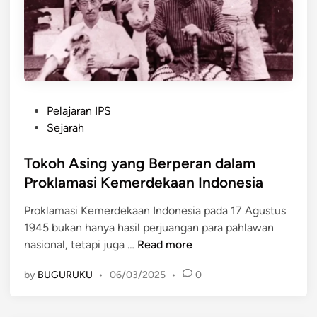
e
m
j
p
P
a
a
e
r
n
n
a
g
y
h
t
i
K
P
e
Pelajaran IPS
a
e
o
r
Sejarah
r
m
s
h
a
e
t
Tokoh Asing yang Berperan dalam
a
n
r
e
d
Proklamasi Kemerdekaan Indonesia
d
d
d
a
i
e
Proklamasi Kemerdekaan Indonesia pada 17 Agustus
i
p
I
k
1945 bukan hanya hasil perjuangan para pahlawan
n
P
n
a
T
nasional, tetapi juga …
Read more
r
d
a
o
o
o
n
by
BUGURUKU
•
06/03/2025
•
0
k
k
n
I
o
l
e
n
h
a
s