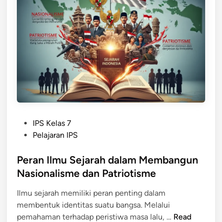
S
e
j
a
r
a
h
d
a
n
P
IPS Kelas 7
P
o
Pelajaran IPS
e
s
n
t
Peran Ilmu Sejarah dalam Membangun
g
e
Nasionalisme dan Patriotisme
a
d
r
Ilmu sejarah memiliki peran penting dalam
i
u
membentuk identitas suatu bangsa. Melalui
n
h
P
pemahaman terhadap peristiwa masa lalu, …
Read