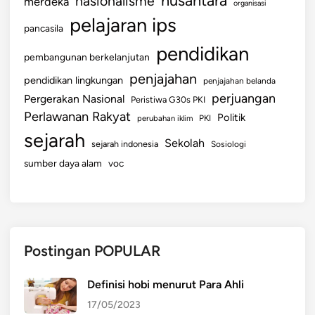
nasionalisme
merdeka
organisasi
pelajaran ips
pancasila
pendidikan
pembangunan berkelanjutan
penjajahan
pendidikan lingkungan
penjajahan belanda
perjuangan
Pergerakan Nasional
Peristiwa G30s PKI
Perlawanan Rakyat
Politik
perubahan iklim
PKI
sejarah
Sekolah
sejarah indonesia
Sosiologi
sumber daya alam
voc
Postingan POPULAR
Definisi hobi menurut Para Ahli
17/05/2023