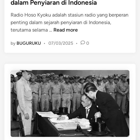
e
l
l
dalam Penyiaran di Indonesia
d
a
a
Radio Hoso Kyoku adalah stasiun radio yang berperan
i
m
m
penting dalam sejarah penyiaran di Indonesia,
n
a
P
R
terutama selama …
Read more
s
e
a
i
r
by
BUGURUKU
•
07/03/2025
•
0
d
M
j
i
e
u
o
l
a
H
a
n
o
l
g
s
u
a
o
i
n
K
R
K
y
a
e
o
d
m
k
i
e
u
o
r
:
:
d