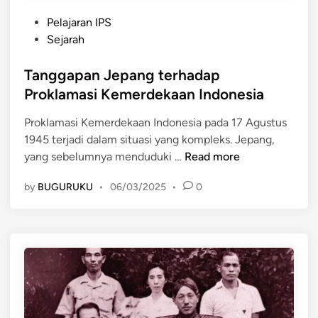
P
P
e
P
e
Pelajaran IPS
e
k
o
r
Sejarah
r
a
s
a
a
a
t
Tanggapan Jepang terhadap
n
n
n
e
d
Proklamasi Kemerdekaan Indonesia
P
I
d
a
e
n
Proklamasi Kemerdekaan Indonesia pada 17 Agustus
i
n
n
d
1945 terjadi dalam situasi yang kompleks. Jepang,
n
S
t
o
T
yang sebelumnya menduduki …
Read more
e
i
n
a
j
n
e
by
BUGURUKU
•
06/03/2025
•
0
n
a
g
s
g
r
d
i
g
a
a
a
a
h
l
p
d
a
a
a
m
n
l
S
J
a
e