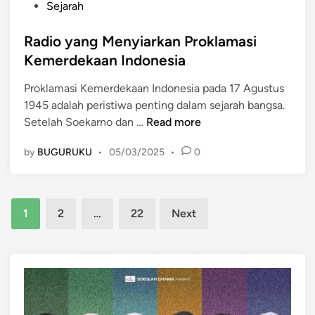
o
a
d
Sejarah
s
l
e
t
Radio yang Menyiarkan Proklamasi
i
k
e
M
a
Kemerdekaan Indonesia
d
e
a
Proklamasi Kemerdekaan Indonesia pada 17 Agustus
i
n
n
1945 adalah peristiwa penting dalam sejarah bangsa.
n
e
I
R
Setelah Soekarno dan …
Read more
r
n
a
b
d
by
BUGURUKU
•
05/03/2025
•
0
d
i
o
i
t
n
o
k
e
Posts
y
a
s
1
2
…
22
Next
a
n
i
pagination
n
B
a
g
e
M
r
e
i
n
t