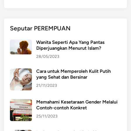
K
m
e
e
m
r
e
d
Seputar PEREMPUAN
r
e
d
k
Wanita Seperti Apa Yang Pantas
e
Diperjuangkan Menurut Islam?
a
k
a
a
28/05/2023
n
a
I
n
Cara untuk Memperoleh Kulit Putih
n
yang Sehat dan Bersinar
I
d
n
21/11/2023
o
d
n
o
Memahami Kesetaraan Gender Melalui
e
n
Contoh-contoh Konkret
s
e
25/11/2023
i
s
a
i