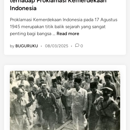
terhadap Proklamasi Kemerdekaan
d
n
Indonesia
i
o
n
p
Proklamasi Kemerdekaan Indonesia pada 17 Agustus
a
1945 merupakan titik balik sejarah yang sangat
T
d
penting bagi bangsa …
Read more
a
a
by
BUGURUKU
•
08/03/2025
•
0
n
R
g
a
g
p
a
a
p
t
a
R
n
a
d
k
i
s
B
a
e
s
r
a