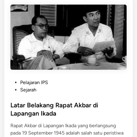
g
a
n
I
k
a
d
a
S
e
k
P
a
Pelajaran IPS
o
r
Sejarah
s
a
t
Latar Belakang Rapat Akbar di
n
e
g
Lapangan Ikada
d
:
Rapat Akbar di Lapangan Ikada yang berlangsung
i
S
pada 19 September 1945 adalah salah satu peristiwa
n
e