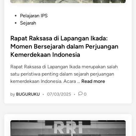
b
d
a
i
P
g
L
Pelajaran IPS
o
a
a
Sejarah
s
i
p
t
Rapat Raksasa di Lapangan Ikada:
D
a
e
a
n
Momen Bersejarah dalam Perjuangan
d
e
g
Kemerdekaan Indonesia
i
r
a
n
a
n
Rapat Raksasa di Lapangan Ikada merupakan salah
h
I
satu peristiwa penting dalam sejarah perjuangan
R
t
k
kemerdekaan Indonesia. Acara …
Read more
a
e
a
by
BUGURUKU
•
07/03/2025
•
0
p
r
d
a
h
a
t
a
?
R
d
a
a
k
p