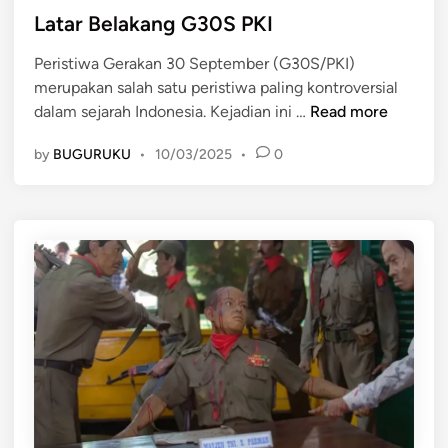
g
t
Latar Belakang G30S PKI
m
s
e
M
a
Peristiwa Gerakan 30 September (G30S/PKI)
d
e
merupakan salah satu peristiwa paling kontroversial
i
m
L
dalam sejarah Indonesia. Kejadian ini …
Read more
n
b
a
a
by
BUGURUKU
•
10/03/2025
•
0
t
n
a
g
r
u
B
n
e
N
l
a
a
s
k
i
a
o
n
n
g
a
G
l
3