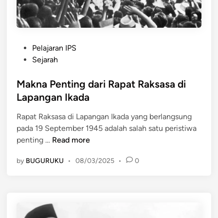
i
a
M
e
n
P
t
Pelajaran IPS
o
e
Sejarah
s
n
t
Makna Penting dari Rapat Raksasa di
g
e
3
Lapangan Ikada
d
1
Rapat Raksasa di Lapangan Ikada yang berlangsung
i
:
pada 19 September 1945 adalah salah satu peristiwa
n
P
M
penting …
Read more
e
a
r
by
BUGURUKU
•
08/03/2025
•
0
k
a
n
n
a
d
P
a
e
n