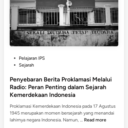
s
P
a
r
s
o
a
k
d
l
i
a
L
m
a
a
P
p
s
Pelajaran IPS
o
a
i
Sejarah
s
n
K
t
Penyebaran Berita Proklamasi Melalui
g
e
e
a
m
Radio: Peran Penting dalam Sejarah
d
n
e
Kemerdekaan Indonesia
i
I
r
n
k
d
Proklamasi Kemerdekaan Indonesia pada 17 Agustus
a
e
1945 merupakan momen bersejarah yang menandai
P
d
k
lahirnya negara Indonesia. Namun, …
Read more
e
a
a