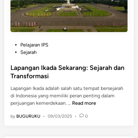
3
0
S
P
K
I
P
S
Pelajaran IPS
o
e
Sejarah
s
c
t
Lapangan Ikada Sekarang: Sejarah dan
a
e
r
Transformasi
d
a
Lapangan Ikada adalah salah satu tempat bersejarah
i
S
di Indonesia yang memiliki peran penting dalam
n
i
L
perjuangan kemerdekaan. …
Read more
n
a
g
by
BUGURUKU
•
09/03/2025
•
0
p
k
a
a
n
t