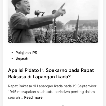
n
P
t
e
i
n
n
g
g
a
d
r
a
u
r
h
i
d
P
R
Pelajaran IPS
a
o
a
Sejarah
l
s
p
a
t
Apa Isi Pidato Ir. Soekarno pada Rapat
a
m
e
t
Raksasa di Lapangan Ikada?
P
d
R
e
Rapat Raksasa di Lapangan Ikada pada 19 September
i
a
r
1945 merupakan salah satu peristiwa penting dalam
n
k
j
A
sejarah …
Read more
s
u
p
a
a