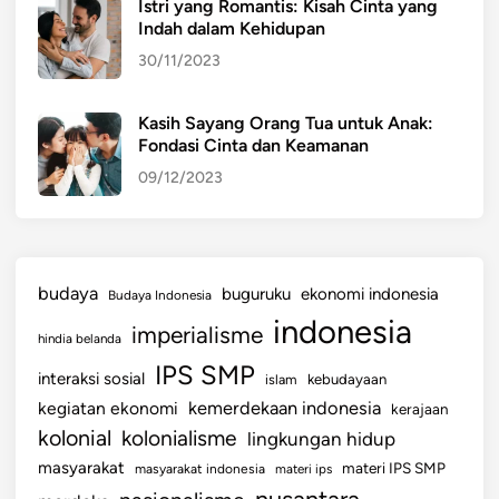
Istri yang Romantis: Kisah Cinta yang
a
Indah dalam Kehidupan
30/11/2023
Kasih Sayang Orang Tua untuk Anak:
Fondasi Cinta dan Keamanan
09/12/2023
budaya
buguruku
ekonomi indonesia
Budaya Indonesia
indonesia
imperialisme
hindia belanda
IPS SMP
interaksi sosial
islam
kebudayaan
kemerdekaan indonesia
kegiatan ekonomi
kerajaan
kolonial
kolonialisme
lingkungan hidup
masyarakat
materi IPS SMP
masyarakat indonesia
materi ips
nusantara