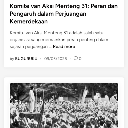
t
Komite van Aksi Menteng 31: Peran dan
k
i
e
b
Pengaruh dalam Perjuangan
d
a
Kemerdekaan
i
r
n
d
Komite van Aksi Menteng 31 adalah salah satu
i
organisasi yang memainkan peran penting dalam
K
L
sejarah perjuangan …
Read more
o
a
by
BUGURUKU
•
09/03/2025
•
0
m
p
i
a
t
n
e
g
v
a
a
n
n
I
A
k
k
a
s
d