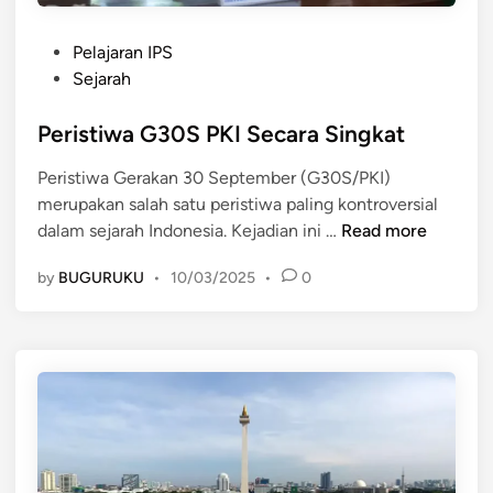
i
0
s
P
S
Pelajaran IPS
m
o
P
Sejarah
e
s
K
d
t
Peristiwa G30S PKI Secara Singkat
I
a
e
n
Peristiwa Gerakan 30 September (G30S/PKI)
d
P
merupakan salah satu peristiwa paling kontroversial
i
a
P
dalam sejarah Indonesia. Kejadian ini …
Read more
n
t
e
r
by
BUGURUKU
•
10/03/2025
•
0
r
i
i
o
s
t
t
i
i
s
w
m
a
e
G