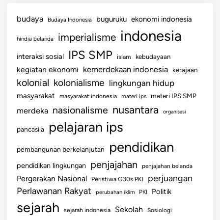
budaya
buguruku
ekonomi indonesia
Budaya Indonesia
indonesia
imperialisme
hindia belanda
IPS SMP
interaksi sosial
islam
kebudayaan
kemerdekaan indonesia
kegiatan ekonomi
kerajaan
kolonial
kolonialisme
lingkungan hidup
masyarakat
materi IPS SMP
masyarakat indonesia
materi ips
nusantara
nasionalisme
merdeka
organisasi
pelajaran ips
pancasila
pendidikan
pembangunan berkelanjutan
penjajahan
pendidikan lingkungan
penjajahan belanda
perjuangan
Pergerakan Nasional
Peristiwa G30s PKI
Perlawanan Rakyat
Politik
perubahan iklim
PKI
sejarah
Sekolah
sejarah indonesia
Sosiologi