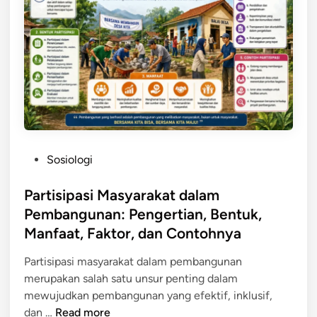
t
a
n
M
e
n
j
a
d
P
Sosiologi
i
o
M
s
Partisipasi Masyarakat dalam
o
t
Pembangunan: Pengertian, Bentuk,
d
e
Manfaat, Faktor, dan Contohnya
a
d
l
i
Partisipasi masyarakat dalam pembangunan
N
n
merupakan salah satu unsur penting dalam
e
mewujudkan pembangunan yang efektif, inklusif,
g
P
dan …
Read more