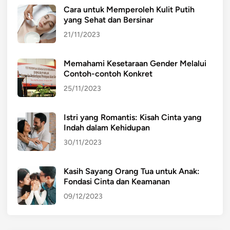
s
Cara untuk Memperoleh Kulit Putih
a
yang Sehat dan Bersinar
B
21/11/2023
e
r
Memahami Kesetaraan Gender Melalui
u
Contoh-contoh Konkret
b
25/11/2023
a
h
?
Istri yang Romantis: Kisah Cinta yang
Indah dalam Kehidupan
30/11/2023
Kasih Sayang Orang Tua untuk Anak:
Fondasi Cinta dan Keamanan
09/12/2023