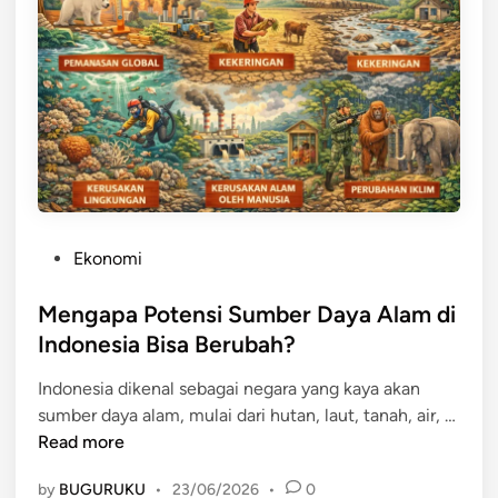
P
n
l
o
e
a
t
s
a
e
i
n
n
a
n
s
u
y
i
n
a
W
t
i
u
s
k
P
Ekonomi
a
P
o
t
e
s
Mengapa Potensi Sumber Daya Alam di
a
m
t
Indonesia Bisa Berubah?
B
b
e
a
a
Indonesia dikenal sebagai negara yang kaya akan
d
h
n
M
sumber daya alam, mulai dari hutan, laut, tanah, air, …
i
a
g
e
Read more
n
r
u
n
i
by
BUGURUKU
•
23/06/2026
•
0
n
g