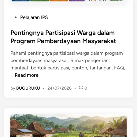
a
o
a
n
h
n
,
P
Pelajaran IPS
n
M
M
o
y
a
a
s
Pentingnya Partisipasi Warga dalam
a
s
n
t
Program Pemberdayaan Masyarakat
y
f
e
a
a
Pahami pentingnya partisipasi warga dalam program
d
r
a
pemberdayaan masyarakat. Simak pengertian,
i
a
t
manfaat, bentuk partisipasi, contoh, tantangan, FAQ,
n
k
,
P
…
Read more
a
S
e
t
t
by
BUGURUKU
•
24/07/2026
•
0
n
t
r
t
e
a
i
r
t
n
h
e
g
a
g
n
d
i
y
a