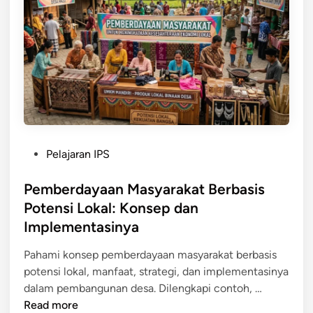
,
a
p
d
P
P
a
a
e
n
r
m
C
t
b
o
i
a
n
s
n
t
i
g
o
p
u
P
Pelajaran IPS
h
a
n
o
n
s
a
s
Pemberdayaan Masyarakat Berbasis
y
i
n
t
Potensi Lokal: Konsep dan
a
W
S
e
Implementasinya
a
o
d
r
s
i
Pahami konsep pemberdayaan masyarakat berbasis
g
i
n
potensi lokal, manfaat, strategi, dan implementasinya
a
a
P
dalam pembangunan desa. Dilengkapi contoh, …
d
l
e
Read more
a