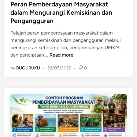
y
s
Peran Pemberdayaan Masyarakat
u
t
a
t
dalam Mengurangi Kemiskinan dan
t
B
a
e
a
Pengangguran
e
n
d
n
r
M
i
Pelajari peran pemberdayaan masyarakat dalam
b
a
n
mengurangi kemiskinan dan pengangguran melalui
a
s
peningkatan keterampilan, pengembangan UMKM,
s
y
P
dan penciptaan …
Read more
i
a
e
s
r
by
BUGURUKU
•
23/07/2026
•
0
r
P
a
a
o
k
n
t
a
P
e
t
e
n
m
s
b
i
e
L
r
o
d