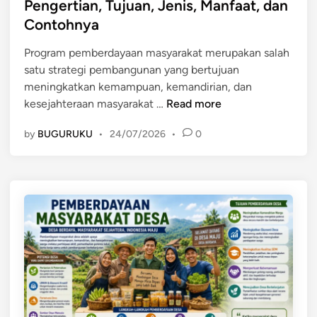
o
t
Pengertian, Tujuan, Jenis, Manfaat, dan
y
t
n
e
Contohnya
a
r
t
d
r
a
o
i
Program pemberdayaan masyarakat merupakan salah
a
t
h
n
satu strategi pembangunan yang bertujuan
k
e
n
meningkatkan kemampuan, kemandirian, dan
a
g
y
P
kesejahteraan masyarakat …
Read more
t
i
a
r
:
,
by
BUGURUKU
•
24/07/2026
•
0
o
P
M
g
e
a
r
n
n
a
g
f
m
e
a
P
r
a
e
t
t
m
i
,
b
a
d
e
n
a
r
,
n