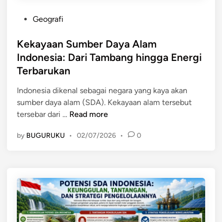
a
a
s
P
Geografi
k
i
o
a
l
s
Kekayaan Sumber Daya Alam
t
d
t
Indonesia: Dari Tambang hingga Energi
:
i
e
Terbarukan
P
I
d
e
n
i
Indonesia dikenal sebagai negara yang kaya akan
n
d
n
sumber daya alam (SDA). Kekayaan alam tersebut
g
o
K
tersebar dari …
Read more
e
n
e
r
e
by
BUGURUKU
•
02/07/2026
•
0
k
t
s
a
i
i
y
a
a
a
n
a
,
n
T
S
u
u