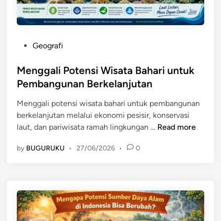
i
,
S
d
u
a
m
n
P
Geografi
b
S
o
e
t
s
Menggali Potensi Wisata Bahari untuk
r
r
t
Pembangunan Berkelanjutan
D
a
e
a
t
Menggali potensi wisata bahari untuk pembangunan
d
y
e
berkelanjutan melalui ekonomi pesisir, konservasi
i
a
g
M
laut, dan pariwisata ramah lingkungan …
Read more
n
A
i
e
l
P
by
BUGURUKU
•
27/06/2026
•
0
n
a
e
g
m
n
g
I
g
a
n
e
l
d
l
i
o
o