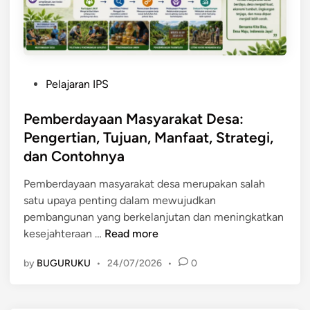
d
J
C
a
e
o
y
n
n
a
i
t
a
s
o
P
Pelajaran IPS
n
,
h
o
M
M
n
s
Pemberdayaan Masyarakat Desa:
a
a
y
t
Pengertian, Tujuan, Manfaat, Strategi,
s
n
a
e
dan Contohnya
y
f
d
a
a
i
Pemberdayaan masyarakat desa merupakan salah
r
a
n
satu upaya penting dalam mewujudkan
a
t
pembangunan yang berkelanjutan dan meningkatkan
k
,
P
kesejahteraan …
Read more
a
d
e
t
a
by
BUGURUKU
•
24/07/2026
•
0
m
:
n
b
P
P
e
e