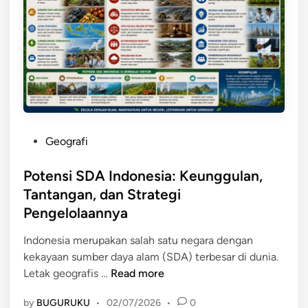
j
m
u
b
a
e
n
r
,
D
d
a
a
y
n
a
M
P
Geografi
A
a
o
l
n
s
Potensi SDA Indonesia: Keunggulan,
a
f
t
Tantangan, dan Strategi
m
a
e
Pengelolaannya
I
a
d
n
t
i
Indonesia merupakan salah satu negara dengan
d
b
n
kekayaan sumber daya alam (SDA) terbesar di dunia.
o
a
P
Letak geografis …
Read more
n
g
o
e
i
by
BUGURUKU
•
02/07/2026
•
0
t