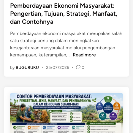
a
n
s
Pemberdayaan Ekonomi Masyarakat:
t
I
t
Pengertian, Tujuan, Strategi, Manfaat,
d
k
e
dan Contohnya
a
l
d
l
i
i
Pemberdayaan ekonomi masyarakat merupakan salah
a
m
n
satu strategi penting dalam meningkatkan
m
kesejahteraan masyarakat melalui pengembangan
P
P
kemampuan, keterampilan, …
Read more
e
e
m
by
BUGURUKU
•
25/07/2026
•
0
m
b
b
a
e
n
r
g
d
u
a
n
y
a
a
n
a
:
n