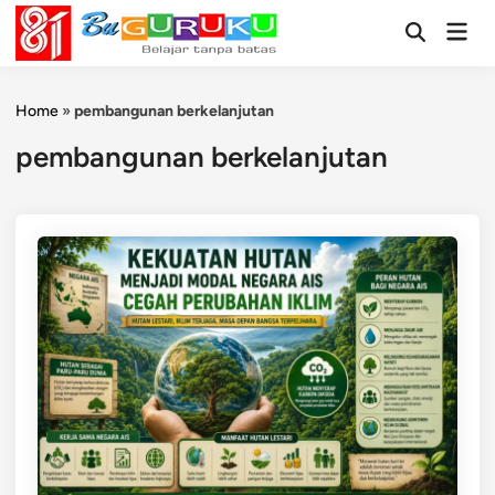
Skip
Mai
to
Open
Men
Search
content
Home
»
pembangunan berkelanjutan
pembangunan berkelanjutan