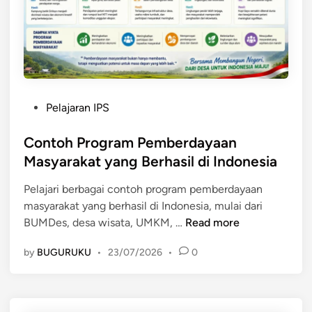
k
a
a
y
l
a
:
a
K
n
o
M
n
P
Pelajaran IPS
a
s
o
s
e
s
Contoh Program Pemberdayaan
y
p
t
Masyarakat yang Berhasil di Indonesia
a
d
e
r
a
Pelajari berbagai contoh program pemberdayaan
d
a
n
masyarakat yang berhasil di Indonesia, mulai dari
i
k
I
C
BUMDes, desa wisata, UMKM, …
Read more
n
a
m
o
t
p
by
BUGURUKU
•
23/07/2026
•
0
n
d
l
t
a
e
o
l
m
h