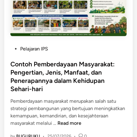
P
E
e
k
n
o
g
n
e
o
r
m
t
P
Pelajaran IPS
i
i
o
M
a
s
Contoh Pemberdayaan Masyarakat:
a
n
t
Pengertian, Jenis, Manfaat, dan
s
,
e
Penerapannya dalam Kehidupan
y
B
d
a
Sehari-hari
e
i
r
n
n
Pemberdayaan masyarakat merupakan salah satu
a
t
strategi pembangunan yang bertujuan meningkatkan
k
u
kemampuan, kemandirian, dan kesejahteraan
a
k
C
masyarakat melalui …
Read more
t
,
o
:
M
by
BUGURUKU
•
25/07/2026
•
0