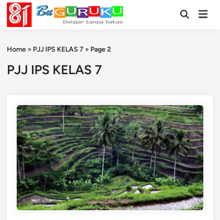
Skip
Mai
to
Open
Men
Search
content
Home
»
PJJ IPS KELAS 7
»
Page 2
PJJ IPS KELAS 7