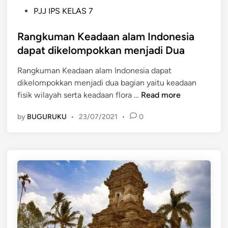
P
PJJ IPS KELAS 7
o
s
Rangkuman Keadaan alam Indonesia
t
dapat dikelompokkan menjadi Dua
e
Rangkuman Keadaan alam Indonesia dapat
d
dikelompokkan menjadi dua bagian yaitu keadaan
i
R
fisik wilayah serta keadaan flora …
Read more
n
a
by
BUGURUKU
•
23/07/2021
•
0
n
g
k
u
m
a
n
K
e