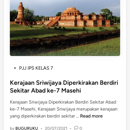
M
g
a
a
j
t
a
a
a
r
n
a
l
m
a
K
n
u
j
n
u
P
PJJ IPS KELAS 7
o
t
o
b
a
s
Kerajaan Sriwijaya Diperkirakan Berdiri
e
n
t
Sekitar Abad ke-7 Masehi
r
M
e
d
a
Kerajaan Sriwijaya Diperkirakan Berdiri Sekitar Abad
d
i
t
ke-7 Masehi, Kerajaan Sriwijaya merupakan kerajaan
i
r
a
K
yang diperkirakan berdiri sekitar …
Read more
n
i
r
e
a
by
BUGURUKU
•
20/07/2021
•
0
a
r