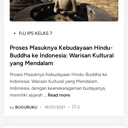
a
r
a
a
n
j
H
a
i
P
a
PJJ IPS KELAS 7
n
o
n
d
s
Proses Masuknya Kebudayaan Hindu-
H
u
t
i
Buddha ke Indonesia: Warisan Kultural
t
e
n
yang Mendalam
e
d
d
r
i
u
Proses Masuknya Kebudayaan Hindu-Buddha ke
t
n
-
Indonesia: Warisan Kultural yang Mendalam.
u
B
Indonesia, dengan keanekaragaman budayanya,
a
u
P
memiliki sejarah …
Read more
d
d
r
i
by
BUGURUKU
•
19/07/2021
•
2
d
o
J
h
s
a
a
e
w