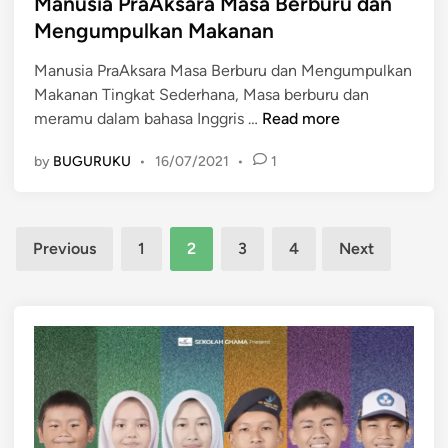
s
Manusia PraAksara Masa Berburu dan
u
a
t
p
Mengumpulkan Makanan
I
e
a
n
Manusia PraAksara Masa Berburu dan Mengumpulkan
d
n
d
Makanan Tingkat Sederhana, Masa berburu dan
i
M
o
M
meramu dalam bahasa Inggris …
Read more
n
a
n
a
n
e
by
BUGURUKU
•
16/07/2021
•
1
n
u
s
u
s
i
s
i
a
Posts
i
a
Previous
1
2
3
4
Next
a
P
pagination
P
r
r
a
a
A
A
k
k
s
s
a
a
r