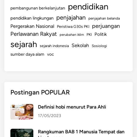
pendidikan
pembangunan berkelanjutan
penjajahan
pendidikan lingkungan
penjajahan belanda
perjuangan
Pergerakan Nasional
Peristiwa G30s PKI
Perlawanan Rakyat
Politik
perubahan iklim
PKI
sejarah
Sekolah
sejarah indonesia
Sosiologi
sumber daya alam
voc
Postingan POPULAR
Definisi hobi menurut Para Ahli
17/05/2023
Rangkuman BAB 1 Manusia Tempat dan