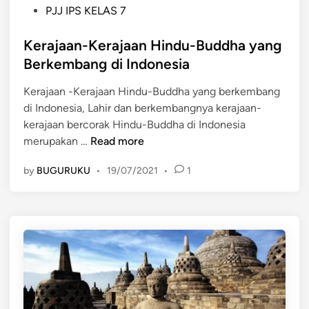
e
t
P
PJJ IPS KELAS 7
g
a
o
a
r
s
Kerajaan-Kerajaan Hindu-Buddha yang
r
A
t
Berkembang di Indonesia
a
b
e
m
Kerajaan -Kerajaan Hindu-Buddha yang berkembang
a
d
e
di Indonesia, Lahir dan berkembangnya kerajaan-
d
i
r
kerajaan bercorak Hindu-Buddha di Indonesia
k
n
u
K
merupakan …
Read more
e
p
e
-
a
by
BUGURUKU
•
19/07/2021
•
1
r
7
k
a
M
a
j
a
n
a
s
k
a
e
e
n
h
r
-
i
a
K
j
e