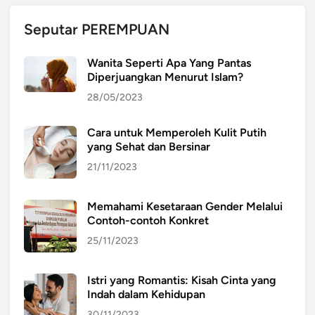
g
u
Seputar PEREMPUAN
m
p
Wanita Seperti Apa Yang Pantas
Diperjuangkan Menurut Islam?
u
l
28/05/2023
k
a
Cara untuk Memperoleh Kulit Putih
n
yang Sehat dan Bersinar
M
21/11/2023
a
k
Memahami Kesetaraan Gender Melalui
a
Contoh-contoh Konkret
n
25/11/2023
a
n
Istri yang Romantis: Kisah Cinta yang
Indah dalam Kehidupan
30/11/2023