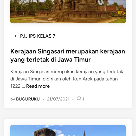
a
d
a
a
n
P
PJJ IPS KELAS 7
a
o
l
s
Kerajaan Singasari merupakan kerajaan
a
t
yang terletak di Jawa Timur
m
e
I
Kerajaan Singasari merupakan kerajaan yang terletak
d
n
di Jawa Timur, didirikan oleh Ken Arok pada tahun
i
d
K
1222 …
Read more
n
o
e
n
by
BUGURUKU
•
21/07/2021
•
1
r
e
a
s
j
i
a
a
a
d