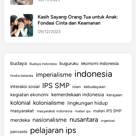
Kasih Sayang Orang Tua untuk Anak:
Fondasi Cinta dan Keamanan
09/12/2023
budaya
buguruku
ekonomi indonesia
Budaya Indonesia
indonesia
imperialisme
hindia belanda
IPS SMP
interaksi sosial
islam
kebudayaan
kemerdekaan indonesia
kegiatan ekonomi
kerajaan
kolonial
kolonialisme
lingkungan hidup
masyarakat
materi IPS SMP
masyarakat indonesia
materi ips
nusantara
nasionalisme
merdeka
organisasi
pelajaran ips
pancasila