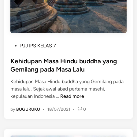
a
o
a
l
r
d
y
i
a
a
-
p
n
T
M
g
e
a
M
P
PJJ IPS KELAS 7
o
s
e
o
r
y
n
s
Kehidupan Masa Hindu buddha yang
i
a
d
t
Gemilang pada Masa Lalu
M
r
a
e
a
a
Kehidupan Masa Hindu buddha yang Gemilang pada
l
d
s
k
masa lalu, Sejak awal abad pertama masehi,
a
i
u
a
K
kepulauan Indonesia …
Read more
m
n
k
t
e
n
d
by
BUGURUKU
•
18/07/2021
•
0
h
y
i
i
a
I
d
K
n
u
e
d