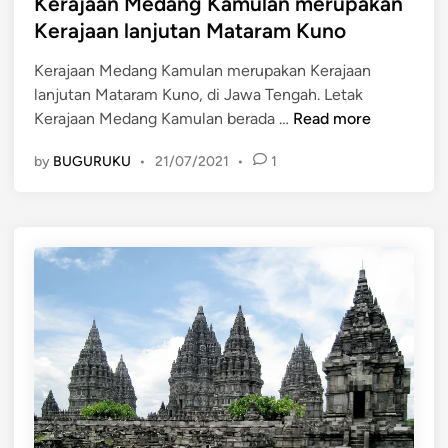
s
Kerajaan Medang Kamulan merupakan
d
k
t
Kerajaan lanjutan Mataram Kuno
i
d
e
r
i
Kerajaan Medang Kamulan merupakan Kerajaan
d
i
J
lanjutan Mataram Kuno, di Jawa Tengah. Letak
i
b
a
K
Kerajaan Medang Kamulan berada …
Read more
n
e
w
e
r
by
BUGURUKU
•
21/07/2021
•
1
a
r
a
T
a
w
i
j
a
m
a
l
u
a
d
r
n
a
M
r
e
i
d
p
a
e
n
m
g
b