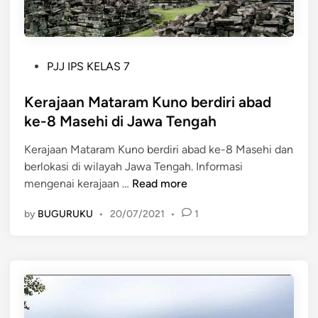
K
a
a
g
m
i
u
P
PJJ IPS KELAS 7
a
l
o
n
a
s
Kerajaan Mataram Kuno berdiri abad
k
n
t
e
ke-8 Masehi di Jawa Tengah
m
e
r
e
Kerajaan Mataram Kuno berdiri abad ke-8 Masehi dan
d
a
r
berlokasi di wilayah Jawa Tengah. Informasi
i
j
u
K
mengenai kerajaan …
Read more
n
a
p
e
a
a
by
BUGURUKU
•
20/07/2021
•
1
r
n
k
a
M
a
j
e
n
a
d
K
a
a
e
n
n
r