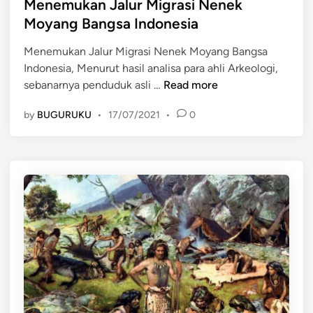
a
s
Menemukan Jalur Migrasi Nenek
s
L
t
a
Moyang Bangsa Indonesia
a
e
P
l
Menemukan Jalur Migrasi Nenek Moyang Bangsa
d
r
u
Indonesia, Menurut hasil analisa para ahli Arkeologi,
i
a
M
sebanarnya penduduk asli …
Read more
n
a
e
k
by
BUGURUKU
•
17/07/2021
•
0
n
s
e
a
m
r
u
a
k
y
a
a
n
n
J
g
a
M
l
e
u
n
r
a