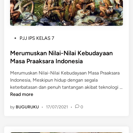
M
n
i
t
g
a
r
n
a
g
P
PJJ IPS KELAS 7
s
o
i
s
Merumuskan Nilai-Nilai Kebudayaan
N
t
e
Masa Praaksara Indonesia
e
n
Merumuskan Nilai-Nilai Kebudayaan Masa Praaksara
d
e
Indonesia, Meskipun hidup dengan segala
i
k
keterbatasan dan penuh tantangan akibat teknologi …
n
M
M
Read more
o
e
y
by
BUGURUKU
•
17/07/2021
•
0
r
a
u
n
m
g
u
B