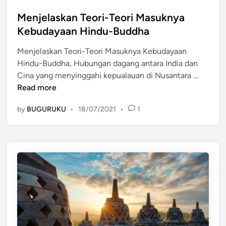
o
r
e
s
Menjelaskan Teori-Teori Masuknya
u
s
t
h
Kebudayaan Hindu-Buddha
i
e
H
a
Menjelaskan Teori-Teori Masuknya Kebudayaan
d
i
:
Hindu-Buddha, Hubungan dagang antara India dan
i
n
W
M
Cina yang menyinggahi kepualauan di Nusantara …
n
d
a
e
Read more
u
r
n
-
i
by
BUGURUKU
•
18/07/2021
•
1
j
B
s
e
u
a
l
d
n
a
d
K
s
h
u
k
a
l
a
T
t
n
e
u
T
r
r
e
h