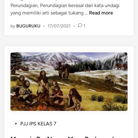
Perundagian, Perundagian berasal dari kata undagi
i
d
M
yang memiliki arti sebagai tukang …
Read more
n
a
e
y
by
BUGURUKU
•
17/07/2021
•
1
n
a
g
a
a
n
n
M
a
a
l
s
i
a
s
P
i
r
s
a
K
a
e
k
h
s
P
i
PJJ IPS KELAS 7
a
o
d
r