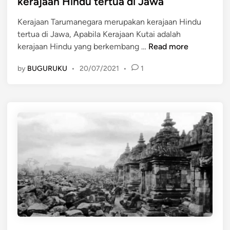
kerajaan Hindu tertua di Jawa
r
T
e
k
e
Kerajaan Tarumanegara merupakan kerajaan Hindu
d
i
n
tertua di Jawa, Apabila Kerajaan Kutai adalah
i
r
K
g
kerajaan Hindu yang berkembang …
Read more
n
a
e
a
k
by
BUGURUKU
•
20/07/2021
•
1
r
h
a
a
n
j
B
a
e
a
r
n
d
T
i
a
r
r
i
u
S
m
e
a
k
n
i