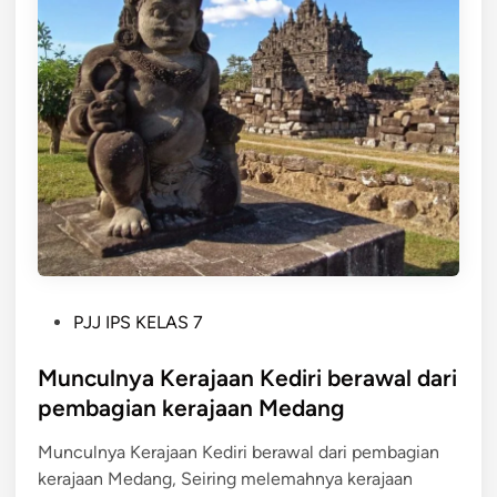
n
a
S
p
i
a
n
t
g
d
a
i
s
k
a
e
r
l
i
o
m
m
e
p
P
PJJ IPS KELAS 7
r
o
o
u
k
s
Munculnya Kerajaan Kediri berawal dari
p
k
t
a
pembagian kerajaan Medang
a
e
k
n
Munculnya Kerajaan Kediri berawal dari pembagian
d
a
m
kerajaan Medang, Seiring melemahnya kerajaan
i
n
e