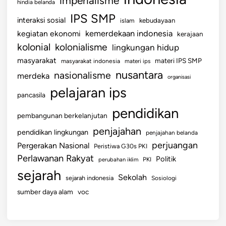
imperialisme
hindia belanda
IPS SMP
interaksi sosial
islam
kebudayaan
kemerdekaan indonesia
kegiatan ekonomi
kerajaan
kolonial
kolonialisme
lingkungan hidup
masyarakat
materi IPS SMP
masyarakat indonesia
materi ips
nusantara
nasionalisme
merdeka
organisasi
pelajaran ips
pancasila
pendidikan
pembangunan berkelanjutan
penjajahan
pendidikan lingkungan
penjajahan belanda
perjuangan
Pergerakan Nasional
Peristiwa G30s PKI
Perlawanan Rakyat
Politik
perubahan iklim
PKI
sejarah
Sekolah
sejarah indonesia
Sosiologi
sumber daya alam
voc