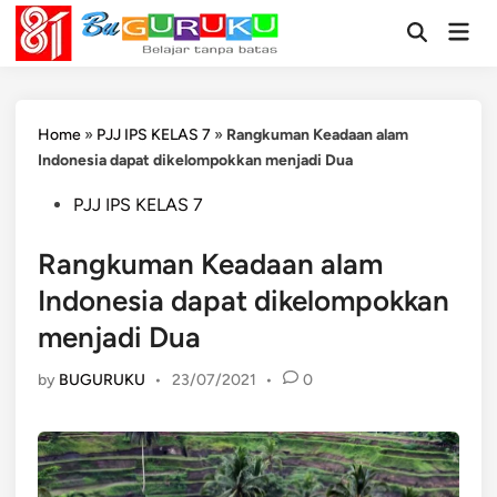
Skip
Mai
to
Open
Men
Search
content
Home
»
PJJ IPS KELAS 7
»
Rangkuman Keadaan alam
Indonesia dapat dikelompokkan menjadi Dua
Posted
PJJ IPS KELAS 7
in
Rangkuman Keadaan alam
Indonesia dapat dikelompokkan
menjadi Dua
by
BUGURUKU
•
23/07/2021
•
0