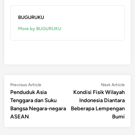
BUGURUKU
More by BUGURUKU
Post
Previous
Next
Previous Article
Next Article
article:
artic
Penduduk Asia
Kondisi Fisik Wilayah
navigation
Tenggara dan Suku
Indonesia Diantara
Bangsa Negara-negara
Beberapa Lempengan
ASEAN
Bumi