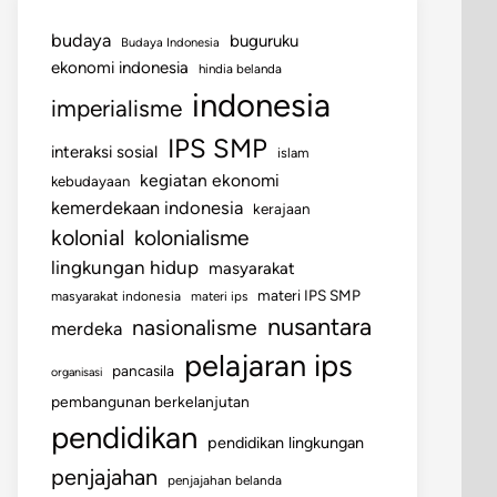
budaya
buguruku
Budaya Indonesia
ekonomi indonesia
hindia belanda
indonesia
imperialisme
IPS SMP
interaksi sosial
islam
kegiatan ekonomi
kebudayaan
kemerdekaan indonesia
kerajaan
kolonial
kolonialisme
lingkungan hidup
masyarakat
materi IPS SMP
masyarakat indonesia
materi ips
nusantara
nasionalisme
merdeka
pelajaran ips
pancasila
organisasi
pembangunan berkelanjutan
pendidikan
pendidikan lingkungan
penjajahan
penjajahan belanda