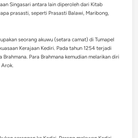
n Singasari antara lain diperoleh dari Kitab
pa prasasti, seperti Prasasti Balawi, Maribong,
rupakan seorang akuwu (setara camat) di Tumapel
uasaan Kerajaan Kediri. Pada tahun 1254 terjadi
ra Brahmana. Para Brahmana kemudian melarikan diri
 Arok.
ukan serangan ke Kediri. Perang melawan Kediri