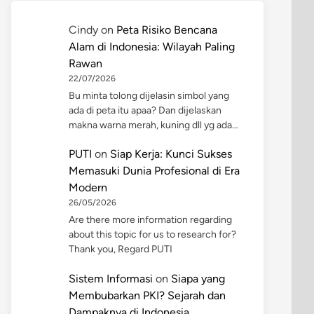
Cindy
on
Peta Risiko Bencana
Alam di Indonesia: Wilayah Paling
Rawan
22/07/2026
Bu minta tolong dijelasin simbol yang
ada di peta itu apaa? Dan dijelaskan
makna warna merah, kuning dll yg ada…
PUTI
on
Siap Kerja: Kunci Sukses
Memasuki Dunia Profesional di Era
Modern
26/05/2026
Are there more information regarding
about this topic for us to research for?
Thank you, Regard PUTI
Sistem Informasi
on
Siapa yang
Membubarkan PKI? Sejarah dan
Dampaknya di Indonesia