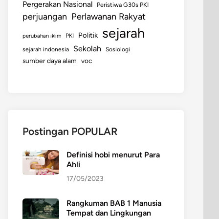
Pergerakan Nasional
Peristiwa G30s PKI
perjuangan
Perlawanan Rakyat
sejarah
Politik
perubahan iklim
PKI
Sekolah
sejarah indonesia
Sosiologi
sumber daya alam
voc
Postingan POPULAR
Definisi hobi menurut Para
Ahli
17/05/2023
Rangkuman BAB 1 Manusia
Tempat dan Lingkungan