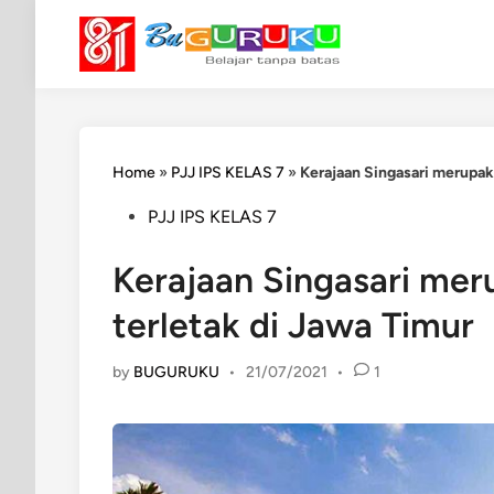
Skip
to
content
Home
»
PJJ IPS KELAS 7
»
Kerajaan Singasari merupak
Posted
PJJ IPS KELAS 7
in
Kerajaan Singasari mer
terletak di Jawa Timur
by
BUGURUKU
•
21/07/2021
•
1