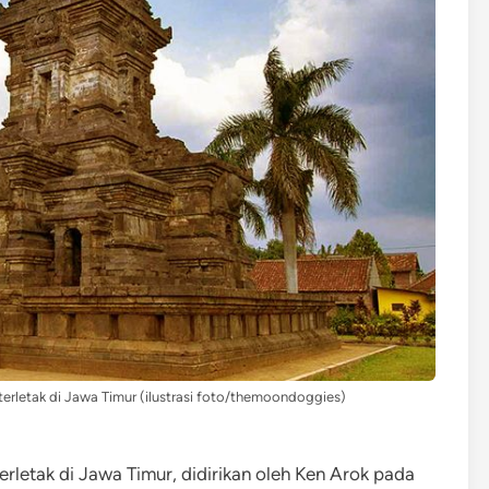
erletak di Jawa Timur (ilustrasi foto/themoondoggies)
rletak di Jawa Timur, didirikan oleh Ken Arok pada