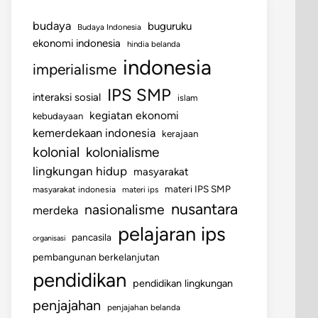
budaya
buguruku
Budaya Indonesia
ekonomi indonesia
hindia belanda
indonesia
imperialisme
IPS SMP
interaksi sosial
islam
kegiatan ekonomi
kebudayaan
kemerdekaan indonesia
kerajaan
kolonial
kolonialisme
lingkungan hidup
masyarakat
materi IPS SMP
masyarakat indonesia
materi ips
nusantara
nasionalisme
merdeka
pelajaran ips
pancasila
organisasi
pembangunan berkelanjutan
pendidikan
pendidikan lingkungan
penjajahan
penjajahan belanda