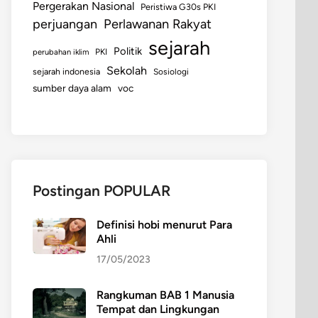
Pergerakan Nasional
Peristiwa G30s PKI
perjuangan
Perlawanan Rakyat
sejarah
Politik
perubahan iklim
PKI
Sekolah
sejarah indonesia
Sosiologi
sumber daya alam
voc
Postingan POPULAR
Definisi hobi menurut Para
Ahli
17/05/2023
Rangkuman BAB 1 Manusia
Tempat dan Lingkungan