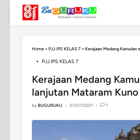
Skip
to
content
Home
»
PJJ IPS KELAS 7
»
Kerajaan Medang Kamulan m
Posted
PJJ IPS KELAS 7
in
Kerajaan Medang Kamu
lanjutan Mataram Kuno
by
BUGURUKU
•
21/07/2021
•
1