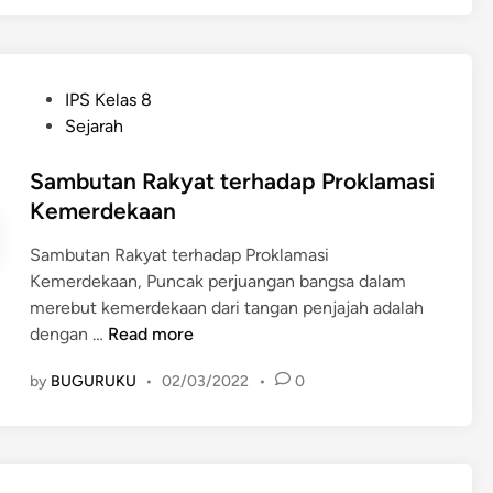
t
m
n
i
A
e
n
S
s
g
E
P
IPS Kelas 8
i
n
A
o
Sejarah
a
y
N
s
a
(
t
Sambutan Rakyat terhadap Proklamasi
H
A
e
Kemerdekaan
u
s
d
b
s
Sambutan Rakyat terhadap Proklamasi
i
u
o
Kemerdekaan, Puncak perjuangan bangsa dalam
n
n
c
merebut kemerdekaan dari tangan penjajah adalah
g
i
S
dengan …
Read more
a
a
a
n
by
BUGURUKU
•
02/03/2022
•
0
t
m
I
i
b
n
o
u
t
n
t
e
o
a