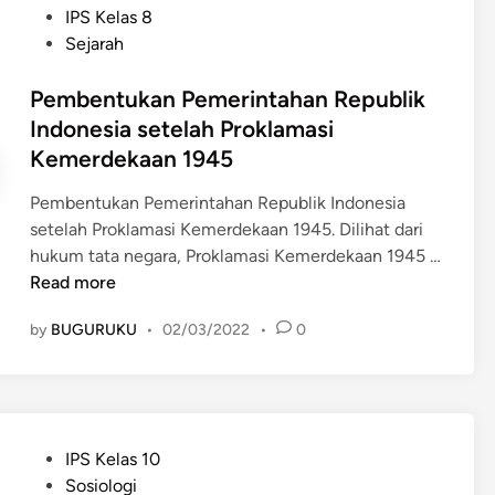
r
P
IPS Kelas 8
f
n
n
o
Sejarah
S
R
a
s
o
a
s
t
Pembentukan Pemerintahan Republik
u
k
i
e
Indonesia setelah Proklamasi
t
y
o
d
Kemerdekaan 1945
h
a
n
i
E
t
a
n
Pembentukan Pemerintahan Republik Indonesia
a
t
l
setelah Proklamasi Kemerdekaan 1945. Dilihat dari
s
e
b
hukum tata negara, Proklamasi Kemerdekaan 1945 …
t
r
a
P
Read more
A
h
g
e
s
a
i
by
BUGURUKU
•
02/03/2022
•
0
m
i
d
I
b
a
a
n
e
n
p
d
n
N
P
o
t
a
r
P
IPS Kelas 10
n
u
t
o
o
Sosiologi
e
k