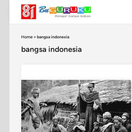
Skip
to
content
Home
»
bangsa indonesia
bangsa indonesia