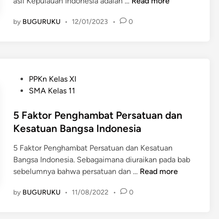
A
asli Kepulauan Indonesia adalah …
Read more
s
by
BUGURUKU
•
12/01/2023
•
0
a
l
u
s
u
P
PPKn Kelas XI
l
o
SMA Kelas 11
d
s
a
t
5 Faktor Penghambat Persatuan dan
n
e
Kesatuan Bangsa Indonesia
p
d
e
5 Faktor Penghambat Persatuan dan Kesatuan
i
r
Bangsa Indonesia. Sebagaimana diuraikan pada bab
n
s
5
sebelumnya bahwa persatuan dan …
Read more
e
F
b
by
BUGURUKU
•
11/08/2022
•
0
a
a
k
r
t