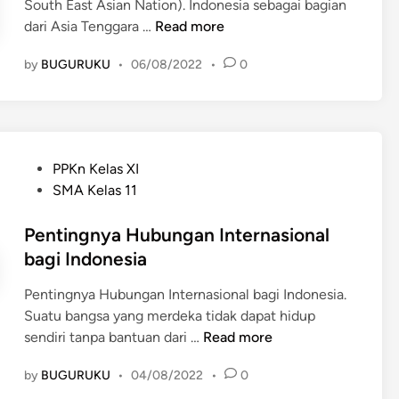
South East Asian Nation). Indonesia sebagai bagian
n
s
P
dari Asia Tenggara …
Read more
K
i
e
e
a
by
BUGURUKU
•
06/08/2022
•
0
r
s
a
a
n
t
I
u
n
a
P
PPKn Kelas XI
d
n
o
SMA Kelas 11
o
B
s
n
a
t
Pentingnya Hubungan Internasional
e
n
e
bagi Indonesia
s
g
d
i
s
Pentingnya Hubungan Internasional bagi Indonesia.
i
a
a
Suatu bangsa yang merdeka tidak dapat hidup
n
d
I
P
sendiri tanpa bantuan dari …
Read more
a
n
e
l
d
by
BUGURUKU
•
04/08/2022
•
0
n
a
o