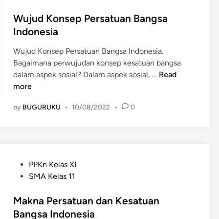
u
s
i
d
a
t
Wujud Konsep Persatuan Bangsa
n
o
n
e
Indonesia
d
r
d
d
o
o
a
Wujud Konsep Persatuan Bangsa Indonesia.
i
n
n
n
Bagaimana perwujudan konsep kesatuan bangsa
n
e
g
K
W
dalam aspek sosial? Dalam aspek sosial, …
Read
s
P
e
u
more
i
e
s
j
a
r
by
BUGURUKU
•
10/08/2022
•
0
a
u
s
t
d
a
u
K
t
a
o
u
n
n
a
P
PPKn Kelas XI
B
s
n
o
SMA Kelas 11
a
e
d
s
n
p
a
t
Makna Persatuan dan Kesatuan
g
P
n
e
Bangsa Indonesia
s
e