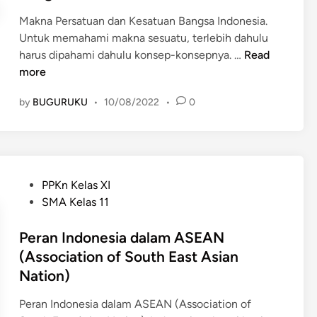
K
d
a
r
e
Makna Persatuan dan Kesatuan Bangsa Indonesia.
i
I
s
s
Untuk memahami makna sesuatu, terlebih dahulu
n
n
a
a
M
harus dipahami dahulu konsep-konsepnya. …
Read
d
t
t
a
more
o
u
u
k
n
a
by
BUGURUKU
•
10/08/2022
•
0
a
n
e
n
n
a
s
B
B
P
i
a
a
e
a
n
n
r
g
P
PPKn Kelas XI
g
s
s
o
SMA Kelas 11
s
a
a
s
a
t
I
t
Peran Indonesia dalam ASEAN
N
u
n
e
(Association of South East Asian
K
a
d
d
Nation)
R
n
o
i
I
d
n
n
Peran Indonesia dalam ASEAN (Association of
a
e