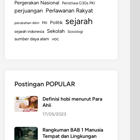
Pergerakan Nasional
Peristiwa G30s PKI
perjuangan
Perlawanan Rakyat
sejarah
Politik
perubahan iklim
PKI
Sekolah
sejarah indonesia
Sosiologi
sumber daya alam
voc
Postingan POPULAR
Definisi hobi menurut Para
Ahli
17/05/2023
Rangkuman BAB 1 Manusia
Tempat dan Lingkungan