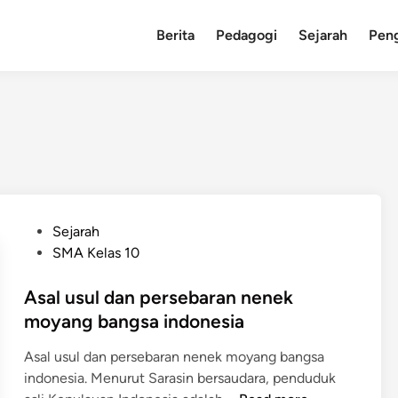
Berita
Pedagogi
Sejarah
Pen
P
Sejarah
o
SMA Kelas 10
s
t
Asal usul dan persebaran nenek
e
moyang bangsa indonesia
d
Asal usul dan persebaran nenek moyang bangsa
i
indonesia. Menurut Sarasin bersaudara, penduduk
n