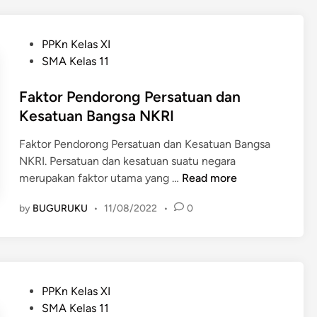
a
o
n
r
n
P
PPKn Kelas XI
P
e
o
SMA Kelas 11
e
n
s
n
e
t
Faktor Pendorong Persatuan dan
g
k
e
Kesatuan Bangsa NKRI
h
m
d
a
o
Faktor Pendorong Persatuan dan Kesatuan Bangsa
i
m
y
NKRI. Persatuan dan kesatuan suatu negara
n
b
a
F
merupakan faktor utama yang …
Read more
a
n
a
t
by
BUGURUKU
•
11/08/2022
•
0
g
k
P
b
t
e
a
o
r
n
r
s
g
P
a
P
PPKn Kelas XI
s
e
t
o
SMA Kelas 11
a
n