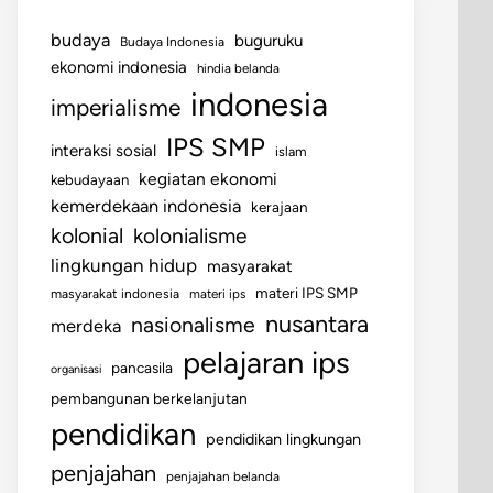
budaya
buguruku
Budaya Indonesia
ekonomi indonesia
hindia belanda
indonesia
imperialisme
IPS SMP
interaksi sosial
islam
kegiatan ekonomi
kebudayaan
kemerdekaan indonesia
kerajaan
kolonial
kolonialisme
lingkungan hidup
masyarakat
materi IPS SMP
masyarakat indonesia
materi ips
nusantara
nasionalisme
merdeka
pelajaran ips
pancasila
organisasi
pembangunan berkelanjutan
pendidikan
pendidikan lingkungan
penjajahan
penjajahan belanda