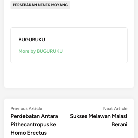
PERSEBARAN NENEK MOYANG
BUGURUKU
More by BUGURUKU
Post
Previous
Next
Previous Article
Next Article
article:
artic
Perdebatan Antara
Sukses Melawan Malas!
navigation
Pithecantropus ke
Berani
Homo Erectus