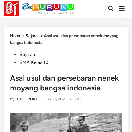
Skip
Mai
to
Open
Men
Search
content
Home
»
Sejarah
»
Asal usul dan persebaran nenek moyang
bangsa indonesia
Posted
Sejarah
in
SMA Kelas 10
Asal usul dan persebaran nenek
moyang bangsa indonesia
by
BUGURUKU
•
12/01/2023
•
0