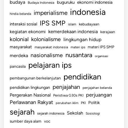
budaya
buguruku
ekonomi indonesia
Budaya Indonesia
indonesia
imperialisme
hindia belanda
IPS SMP
interaksi sosial
islam
kebudayaan
kemerdekaan indonesia
kegiatan ekonomi
kerajaan
kolonial
kolonialisme
lingkungan hidup
masyarakat
materi IPS SMP
masyarakat indonesia
materi ips
nusantara
nasionalisme
merdeka
organisasi
pelajaran ips
pancasila
pendidikan
pembangunan berkelanjutan
penjajahan
pendidikan lingkungan
penjajahan belanda
perjuangan
Pergerakan Nasional
Peristiwa G30s PKI
Perlawanan Rakyat
Politik
perubahan iklim
PKI
sejarah
Sekolah
sejarah indonesia
Sosiologi
sumber daya alam
voc