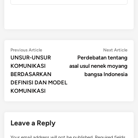
Post
Previous
Next
Previous Article
Next Article
article:
artic
UNSUR-UNSUR
Perdebatan tentang
navigation
KOMUNIKASI
asal usul nenek moyang
BERDASARKAN
bangsa Indonesia
DEFINISI DAN MODEL
KOMUNIKASI
Leave a Reply
Your email address will not be published.
Required fields