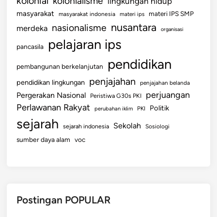
kolonial
kolonialisme
lingkungan hidup
masyarakat
materi IPS SMP
masyarakat indonesia
materi ips
nusantara
nasionalisme
merdeka
organisasi
pelajaran ips
pancasila
pendidikan
pembangunan berkelanjutan
penjajahan
pendidikan lingkungan
penjajahan belanda
perjuangan
Pergerakan Nasional
Peristiwa G30s PKI
Perlawanan Rakyat
Politik
perubahan iklim
PKI
sejarah
Sekolah
sejarah indonesia
Sosiologi
sumber daya alam
voc
Postingan POPULAR