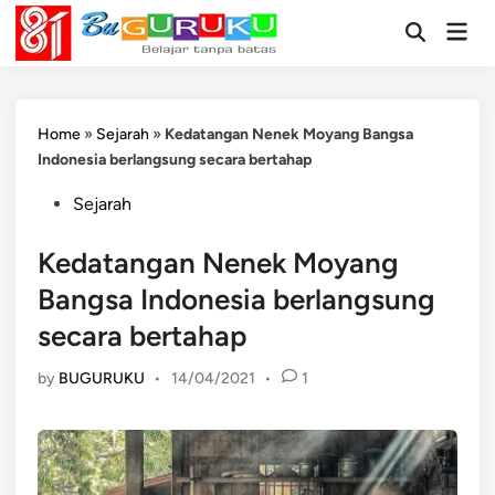
Skip
Mai
to
Open
Men
Search
content
Home
»
Sejarah
»
Kedatangan Nenek Moyang Bangsa
Indonesia berlangsung secara bertahap
Posted
Sejarah
in
Kedatangan Nenek Moyang
Bangsa Indonesia berlangsung
secara bertahap
by
BUGURUKU
•
14/04/2021
•
1