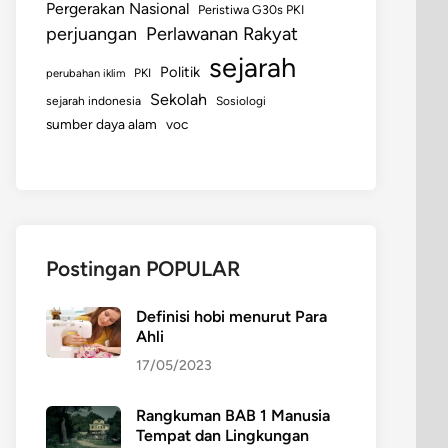
Pergerakan Nasional
Peristiwa G30s PKI
perjuangan
Perlawanan Rakyat
sejarah
Politik
perubahan iklim
PKI
Sekolah
sejarah indonesia
Sosiologi
sumber daya alam
voc
Postingan POPULAR
Definisi hobi menurut Para
Ahli
17/05/2023
Rangkuman BAB 1 Manusia
Tempat dan Lingkungan