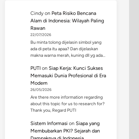
Cindy
on
Peta Risiko Bencana
Alam di Indonesia: Wilayah Paling
Rawan
22/07/2026
Bu minta tolong dijelasin simbol yang
ada di peta itu apaa? Dan dijelaskan
makna warna merah, kuning dll yg ada…
PUTI
on
Siap Kerja: Kunci Sukses
Memasuki Dunia Profesional di Era
Modern
26/05/2026
Are there more information regarding
about this topic for us to research for?
Thank you, Regard PUTI
Sistem Informasi
on
Siapa yang
Membubarkan PKI? Sejarah dan
Dampaknya di Indonesia