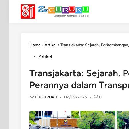
Skip
to
content
Home
»
Artikel
»
Transjakarta: Sejarah, Perkembangan,
Posted
Artikel
in
Transjakarta: Sejarah,
Perannya dalam Transpo
by
BUGURUKU
•
02/09/2025
•
0