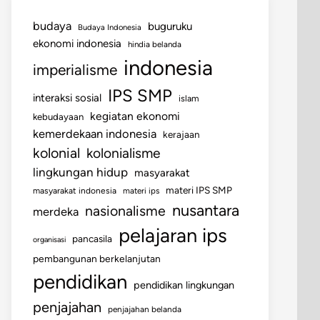
budaya
buguruku
Budaya Indonesia
ekonomi indonesia
hindia belanda
indonesia
imperialisme
IPS SMP
interaksi sosial
islam
kegiatan ekonomi
kebudayaan
kemerdekaan indonesia
kerajaan
kolonial
kolonialisme
lingkungan hidup
masyarakat
materi IPS SMP
masyarakat indonesia
materi ips
nusantara
nasionalisme
merdeka
pelajaran ips
pancasila
organisasi
pembangunan berkelanjutan
pendidikan
pendidikan lingkungan
penjajahan
penjajahan belanda