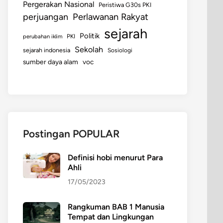
Pergerakan Nasional
Peristiwa G30s PKI
perjuangan
Perlawanan Rakyat
sejarah
Politik
perubahan iklim
PKI
Sekolah
sejarah indonesia
Sosiologi
sumber daya alam
voc
Postingan POPULAR
Definisi hobi menurut Para
Ahli
17/05/2023
Rangkuman BAB 1 Manusia
Tempat dan Lingkungan