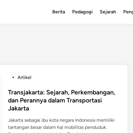
Berita
Pedagogi
Sejarah
Pen
P
Artikel
o
s
Transjakarta: Sejarah, Perkembangan,
t
dan Perannya dalam Transportasi
e
Jakarta
d
i
Jakarta sebagai ibu kota negara Indonesia memiliki
n
tantangan besar dalam hal mobilitas penduduk.