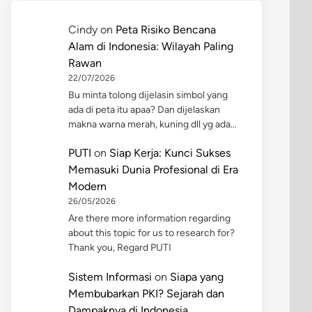
Cindy
on
Peta Risiko Bencana
Alam di Indonesia: Wilayah Paling
Rawan
22/07/2026
Bu minta tolong dijelasin simbol yang
ada di peta itu apaa? Dan dijelaskan
makna warna merah, kuning dll yg ada…
PUTI
on
Siap Kerja: Kunci Sukses
Memasuki Dunia Profesional di Era
Modern
26/05/2026
Are there more information regarding
about this topic for us to research for?
Thank you, Regard PUTI
Sistem Informasi
on
Siapa yang
Membubarkan PKI? Sejarah dan
Dampaknya di Indonesia