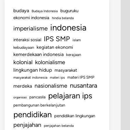
budaya
buguruku
Budaya Indonesia
ekonomi indonesia
hindia belanda
indonesia
imperialisme
IPS SMP
interaksi sosial
islam
kegiatan ekonomi
kebudayaan
kemerdekaan indonesia
kerajaan
kolonial
kolonialisme
lingkungan hidup
masyarakat
materi IPS SMP
masyarakat indonesia
materi ips
nusantara
nasionalisme
merdeka
pelajaran ips
pancasila
organisasi
pembangunan berkelanjutan
pendidikan
pendidikan lingkungan
penjajahan
penjajahan belanda