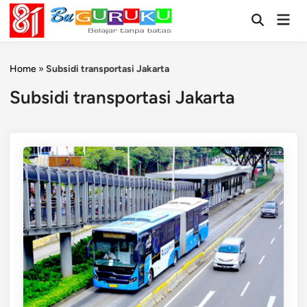
Skip
Mai
to
Open
Men
Search
content
Home
»
Subsidi transportasi Jakarta
Subsidi transportasi Jakarta