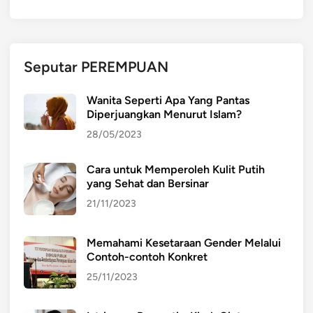
b
a
n
g
Seputar PEREMPUAN
a
n
Wanita Seperti Apa Yang Pantas
,
Diperjuangkan Menurut Islam?
d
28/05/2023
a
n
Cara untuk Memperoleh Kulit Putih
P
yang Sehat dan Bersinar
e
r
21/11/2023
a
n
Memahami Kesetaraan Gender Melalui
n
Contoh-contoh Konkret
y
25/11/2023
a
d