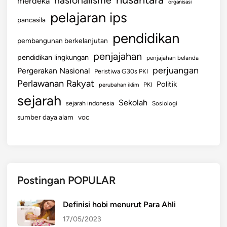
nasionalisme
merdeka
organisasi
a
pelajaran ips
pancasila
r
t
pendidikan
pembangunan berkelanjutan
a
penjajahan
pendidikan lingkungan
penjajahan belanda
perjuangan
Pergerakan Nasional
Peristiwa G30s PKI
Perlawanan Rakyat
Politik
perubahan iklim
PKI
sejarah
Sekolah
sejarah indonesia
Sosiologi
sumber daya alam
voc
Postingan POPULAR
Definisi hobi menurut Para Ahli
17/05/2023