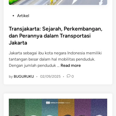
P
Artikel
o
s
Transjakarta: Sejarah, Perkembangan,
t
dan Perannya dalam Transportasi
e
Jakarta
d
i
Jakarta sebagai ibu kota negara Indonesia memiliki
n
tantangan besar dalam hal mobilitas penduduk.
T
Dengan jumlah penduduk …
Read more
r
by
BUGURUKU
•
02/09/2025
•
0
a
n
s
j
a
k
a