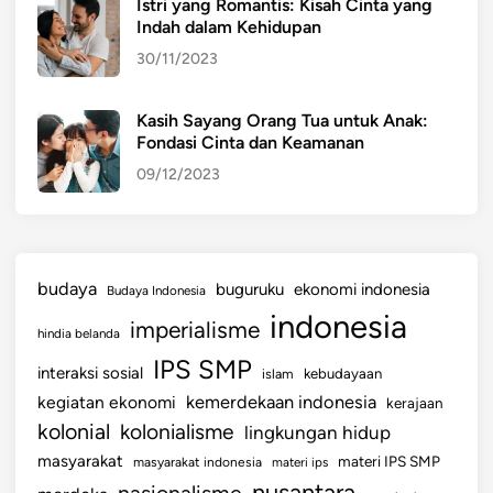
Istri yang Romantis: Kisah Cinta yang
a
Indah dalam Kehidupan
l
30/11/2023
a
m
T
Kasih Sayang Orang Tua untuk Anak:
Fondasi Cinta dan Keamanan
r
a
09/12/2023
n
s
p
o
budaya
buguruku
ekonomi indonesia
Budaya Indonesia
r
indonesia
imperialisme
t
hindia belanda
a
IPS SMP
interaksi sosial
islam
kebudayaan
s
kemerdekaan indonesia
kegiatan ekonomi
kerajaan
i
kolonial
kolonialisme
lingkungan hidup
J
a
masyarakat
materi IPS SMP
masyarakat indonesia
materi ips
k
nusantara