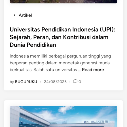
d
n
k
i
T
o
k
P
Artikel
i
n
a
o
n
S
n
s
Universitas Pendidikan Indonesia (UPI):
g
e
y
t
Sejarah, Peran, dan Kontribusi dalam
g
p
a
e
i
Dunia Pendidikan
a
n
d
d
k
g
i
Indonesia memiliki berbagai perguruan tinggi yang
i
B
T
n
berperan penting dalam mencetak generasi muda
I
o
a
U
berkualitas. Salah satu universitas …
Read more
n
l
k
n
d
a
L
by
BUGURUKU
•
24/08/2025
•
0
i
o
d
e
v
n
a
k
e
e
n
a
r
s
K
n
s
i
e
g
i
a
b
o
t
a