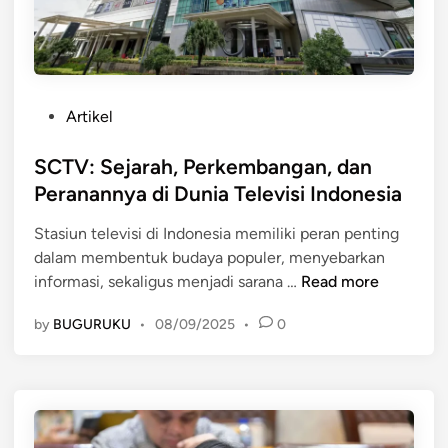
K
a
:
s
P
I
a
n
n
d
P
Artikel
d
o
o
u
n
s
SCTV: Sejarah, Perkembangan, dan
a
e
t
Peranannya di Dunia Televisi Indonesia
n
s
e
L
i
Stasiun televisi di Indonesia memiliki peran penting
d
e
a
dalam membentuk budaya populer, menyebarkan
i
n
S
informasi, sekaligus menjadi sarana …
Read more
n
g
C
k
by
BUGURUKU
•
08/09/2025
•
0
T
a
V
p
:
2
S
0
e
2