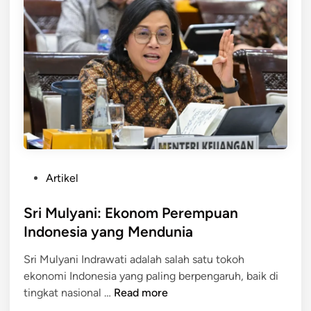
j
5
a
r
a
h
,
P
e
r
k
e
P
Artikel
m
o
b
s
Sri Mulyani: Ekonom Perempuan
a
t
Indonesia yang Mendunia
n
e
g
Sri Mulyani Indrawati adalah salah satu tokoh
d
a
ekonomi Indonesia yang paling berpengaruh, baik di
i
n
S
tingkat nasional …
Read more
n
,
r