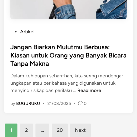
k
l
:
n
a
P
y
m
e
a
D
n
t
P
Artikel
u
t
e
o
n
i
r
s
Jangan Biarkan Mulutmu Berbusa:
i
n
h
t
Kiasan untuk Orang yang Banyak Bicara
a
g
a
e
P
Tanpa Makna
n
d
d
e
y
a
i
Dalam kehidupan sehari-hari, kita sering mendengar
n
a
p
n
ungkapan atau peribahasa yang digunakan untuk
d
I
K
J
menyindir sikap dan perilaku …
Read more
i
n
e
a
d
f
t
by
BUGURUKU
•
21/08/2025
•
0
n
i
o
e
g
k
r
n
a
a
m
a
Posts
n
n
a
1
2
…
20
Next
g
B
s