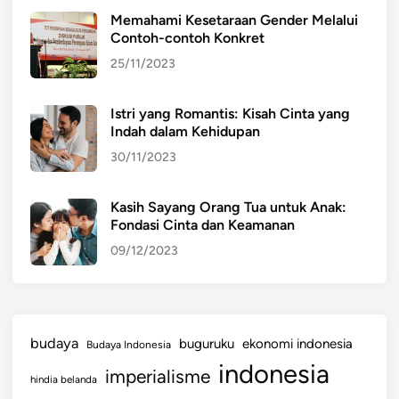
y
Memahami Kesetaraan Gender Melalui
a
Contoh-contoh Konkret
n
25/11/2023
g
B
a
Istri yang Romantis: Kisah Cinta yang
Indah dalam Kehidupan
n
y
30/11/2023
a
k
Kasih Sayang Orang Tua untuk Anak:
B
Fondasi Cinta dan Keamanan
i
09/12/2023
c
a
r
a
budaya
buguruku
ekonomi indonesia
Budaya Indonesia
T
indonesia
a
imperialisme
hindia belanda
n