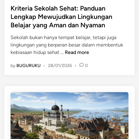
a
s
Kriteria Sekolah Sehat: Panduan
l
t
Lengkap Mewujudkan Lingkungan
a
e
Belajar yang Aman dan Nyaman
n
d
g
i
Sekolah bukan hanya tempat belajar, tetapi juga
a
n
lingkungan yang berperan besar dalam membentuk
n
K
kebiasaan hidup sehat …
Read more
A
r
n
by
BUGURUKU
•
28/01/2026
•
0
i
a
t
k
e
M
r
u
i
d
a
a
S
:
e
T
k
a
o
n