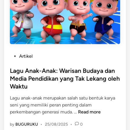
r
s
y
n
T
a
e
d
r
a
b
l
u
a
k
m
a
S
P
Artikel
(
i
o
U
s
s
Lagu Anak-Anak: Warisan Budaya dan
T
t
t
Media Pendidikan yang Tak Lekang oleh
)
e
e
Waktu
:
m
d
S
D
i
Lagu anak-anak merupakan salah satu bentuk karya
e
e
n
seni yang memiliki peran penting dalam
j
m
L
perkembangan generasi muda. …
Read more
a
o
a
r
k
by
BUGURUKU
•
25/08/2025
•
0
g
a