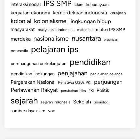
IPS SMP
interaksi sosial
p
islam
kebudayaan
a
kemerdekaan indonesia
kegiatan ekonomi
kerajaan
M
kolonial
kolonialisme
lingkungan hidup
a
masyarakat
materi IPS SMP
masyarakat indonesia
materi ips
k
nusantara
nasionalisme
merdeka
organisasi
n
pelajaran ips
a
pancasila
pendidikan
pembangunan berkelanjutan
penjajahan
pendidikan lingkungan
penjajahan belanda
perjuangan
Pergerakan Nasional
Peristiwa G30s PKI
Perlawanan Rakyat
Politik
perubahan iklim
PKI
sejarah
Sekolah
sejarah indonesia
Sosiologi
sumber daya alam
voc