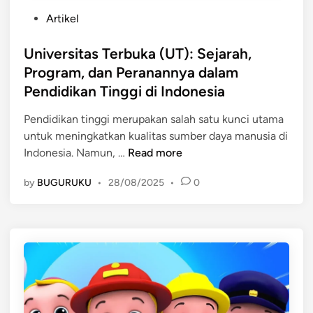
,
T
P
Artikel
F
a
o
u
n
s
Universitas Terbuka (UT): Sejarah,
n
t
t
Program, dan Peranannya dalam
g
a
e
Pendidikan Tinggi di Indonesia
s
n
d
i
g
i
Pendidikan tinggi merupakan salah satu kunci utama
,
a
n
untuk meningkatkan kualitas sumber daya manusia di
d
n
U
Indonesia. Namun, …
Read more
a
d
n
n
i
by
BUGURUKU
•
28/08/2025
•
0
i
P
E
v
e
r
e
r
a
r
a
M
s
n
o
i
a
d
t
n
e
a
n