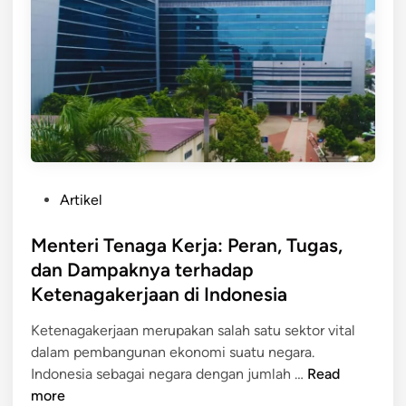
l
a
n
e
s
g
h
P
g
W
e
a
a
n
a
k
d
n
t
i
M
u
d
a
i
s
P
Artikel
k
y
o
a
a
s
Menteri Tenaga Kerja: Peran, Tugas,
n
r
t
dan Dampaknya terhadap
I
a
e
Ketenagakerjaan di Indonesia
n
k
d
d
a
i
Ketenagakerjaan merupakan salah satu sektor vital
o
t
n
dalam pembangunan ekonomi suatu negara.
n
S
M
Indonesia sebagai negara dengan jumlah …
Read
e
u
e
more
s