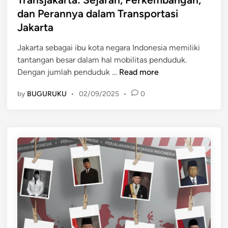
e
a
t
dan Perannya dalam Transportasi
m
T
e
Jakarta
p
e
d
u
l
i
Jakarta sebagai ibu kota negara Indonesia memiliki
a
e
n
tantangan besar dalam hal mobilitas penduduk.
n
v
T
Dengan jumlah penduduk …
Read more
I
i
r
n
s
by
BUGURUKU
•
02/09/2025
•
0
a
d
i
n
o
I
s
n
n
j
e
d
a
s
o
k
i
n
a
a
e
r
y
s
t
a
i
a
n
a
:
g