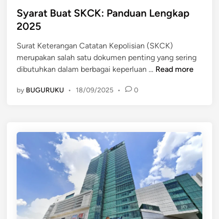
a
s
i
s
Syarat Buat SKCK: Panduan Lengkap
n
i
A
t
2025
d
u
s
e
a
s
i
Surat Keterangan Catatan Kepolisian (SKCK)
d
n
u
a
merupakan salah satu dokumen penting yang sering
i
N
n
T
S
dibutuhkan dalam berbagai keperluan …
Read more
n
y
t
e
y
a
u
by
BUGURUKU
•
18/09/2025
•
0
n
a
m
k
g
r
a
G
g
a
n
e
a
t
n
r
B
e
a
u
r
a
a
t
s
S
i
K
E
C
m