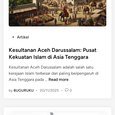
l
t
a
a
h
n
S
g
e
a
h
n
P
Artikel
a
,
o
t
P
s
Kesultanan Aceh Darussalam: Pusat
:
e
t
Kekuatan Islam di Asia Tenggara
P
l
e
a
u
Kesultanan Aceh Darussalam adalah salah satu
d
n
a
kerajaan Islam terbesar dan paling berpengaruh di
i
d
n
K
Asia Tenggara pada …
Read more
n
u
g
e
a
,
by
BUGURUKU
•
20/11/2025
•
0
s
n
d
u
L
a
l
e
n
t
n