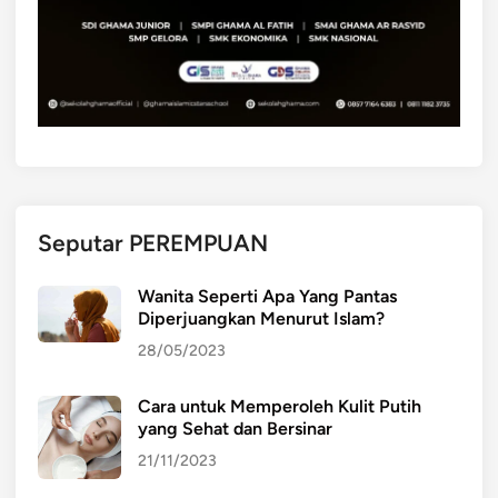
a
a
s
:
S
K
e
i
h
a
a
s
r
a
i
n
-
u
Seputar PEREMPUAN
H
n
a
t
Wanita Seperti Apa Yang Pantas
r
Diperjuangkan Menurut Islam?
u
i
k
28/05/2023
O
r
Cara untuk Memperoleh Kulit Putih
a
yang Sehat dan Bersinar
n
21/11/2023
g