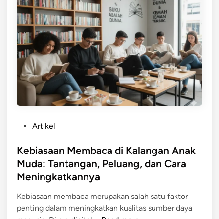
P
Artikel
o
s
Kebiasaan Membaca di Kalangan Anak
t
Muda: Tantangan, Peluang, dan Cara
e
Meningkatkannya
d
i
Kebiasaan membaca merupakan salah satu faktor
n
penting dalam meningkatkan kualitas sumber daya