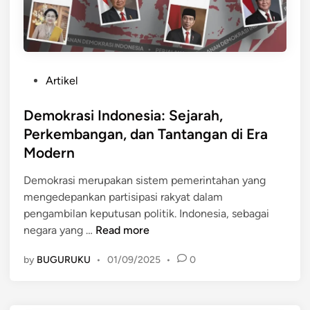
S
M
e
e
j
n
a
d
r
u
P
Artikel
a
n
o
h
i
s
Demokrasi Indonesia: Sejarah,
,
a
t
Perkembangan, dan Tantangan di Era
P
e
Modern
e
d
r
i
Demokrasi merupakan sistem pemerintahan yang
k
n
mengedepankan partisipasi rakyat dalam
e
pengambilan keputusan politik. Indonesia, sebagai
m
D
negara yang …
Read more
b
e
a
by
BUGURUKU
•
01/09/2025
•
0
m
n
o
g
k
a