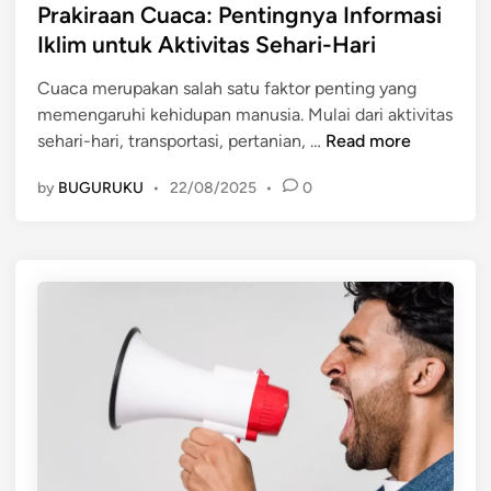
r
s
Prakiraan Cuaca: Pentingnya Informasi
r
a
t
Iklim untuk Aktivitas Sehari-Hari
a
n
e
n
,
Cuaca merupakan salah satu faktor penting yang
d
,
d
memengaruhi kehidupan manusia. Mulai dari aktivitas
i
T
a
P
sehari-hari, transportasi, pertanian, …
Read more
n
u
n
r
g
K
by
BUGURUKU
•
22/08/2025
•
0
a
a
o
k
s
n
i
,
t
r
d
r
a
a
i
a
n
b
n
D
u
C
a
s
u
m
i
a
p
d
c
a
a
a