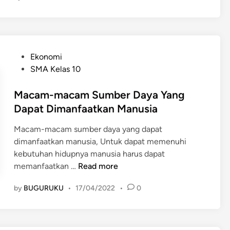
b
j
e
a
r
k
D
a
a
P
Ekonomi
n
y
o
SMA Kelas 10
P
a
s
e
d
t
Macam-macam Sumber Daya Yang
m
a
e
Dapat Dimanfaatkan Manusia
e
l
d
r
a
Macam-macam sumber daya yang dapat
i
i
m
dimanfaatkan manusia, Untuk dapat memenuhi
n
n
P
kebutuhan hidupnya manusia harus dapat
t
e
M
memanfaatkan …
Read more
a
m
a
h
by
BUGURUKU
•
17/04/2022
•
0
b
c
d
a
a
a
n
m
l
g
-