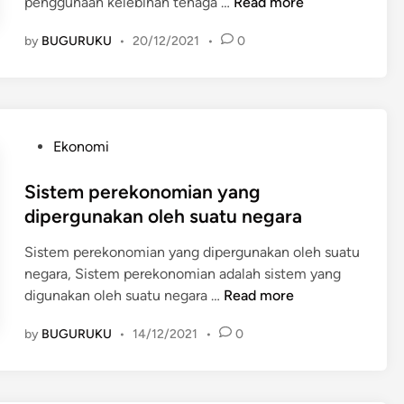
S
penggunaan kelebihan tenaga …
Read more
n
a
u
t
n
by
BUGURUKU
•
20/12/2021
•
0
m
u
u
b
k
s
e
m
i
r
e
a
D
m
P
Ekonomi
a
e
o
y
n
s
Sistem perekonomian yang
a
u
t
dipergunakan oleh suatu negara
K
h
e
a
i
Sistem perekonomian yang dipergunakan oleh suatu
d
p
k
negara, Sistem perekonomian adalah sistem yang
i
i
e
S
digunakan oleh suatu negara …
Read more
n
t
b
i
a
u
by
BUGURUKU
•
14/12/2021
•
0
s
l
t
t
,
u
e
u
h
m