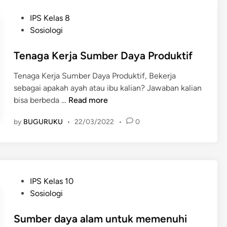
a
u
m
m
P
IPS Kelas 8
n
a
M
o
Sosiologi
a
c
e
s
n
a
n
t
Tenaga Kerja Sumber Daya Produktif
E
m
g
e
k
S
Tenaga Kerja Sumber Daya Produktif, Bekerja
h
d
o
u
sebagai apakah ayah atau ibu kalian? Jawaban kalian
a
i
n
m
T
bisa berbeda …
Read more
d
n
o
b
e
a
m
e
by
BUGURUKU
•
22/03/2022
•
0
n
p
i
r
a
i
D
g
M
a
a
a
y
K
s
a
P
IPS Kelas 10
e
a
Y
o
Sosiologi
r
l
a
s
j
a
n
t
Sumber daya alam untuk memenuhi
a
h