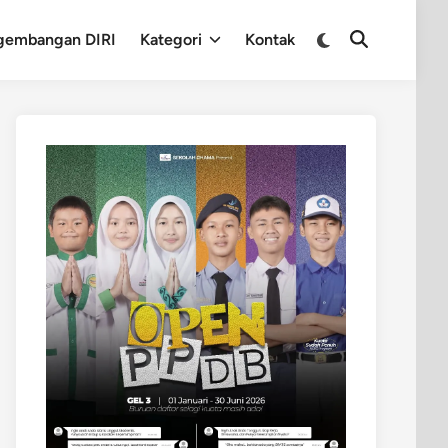
Switch
gembangan DIRI
Kategori
Kontak
Open
to
Search
dark
mode