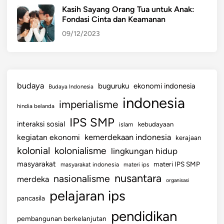
Kasih Sayang Orang Tua untuk Anak:
Fondasi Cinta dan Keamanan
09/12/2023
budaya
buguruku
ekonomi indonesia
Budaya Indonesia
indonesia
imperialisme
hindia belanda
IPS SMP
interaksi sosial
islam
kebudayaan
kemerdekaan indonesia
kegiatan ekonomi
kerajaan
kolonial
kolonialisme
lingkungan hidup
masyarakat
materi IPS SMP
masyarakat indonesia
materi ips
nusantara
nasionalisme
merdeka
organisasi
pelajaran ips
pancasila
pendidikan
pembangunan berkelanjutan