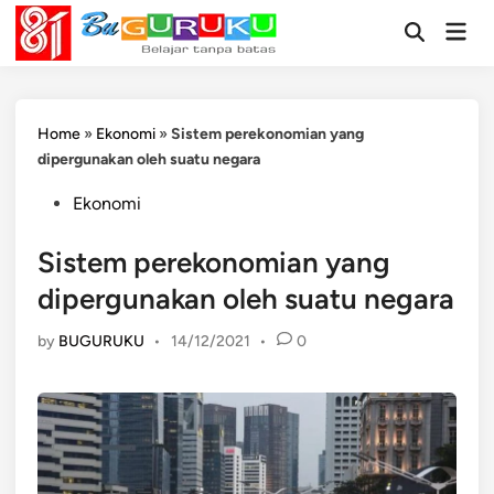
Skip
Mai
to
Open
Men
Search
content
Home
»
Ekonomi
»
Sistem perekonomian yang
dipergunakan oleh suatu negara
Posted
Ekonomi
in
Sistem perekonomian yang
dipergunakan oleh suatu negara
by
BUGURUKU
•
14/12/2021
•
0