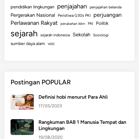
penjajahan
pendidikan lingkungan
penjajahan belanda
perjuangan
Pergerakan Nasional
Peristiwa G30s PKI
Perlawanan Rakyat
Politik
perubahan iklim
PKI
sejarah
Sekolah
sejarah indonesia
Sosiologi
sumber daya alam
voc
Postingan POPULAR
Definisi hobi menurut Para Ahli
17/05/2023
Rangkuman BAB 1 Manusia Tempat dan
Lingkungan
19/08/2020