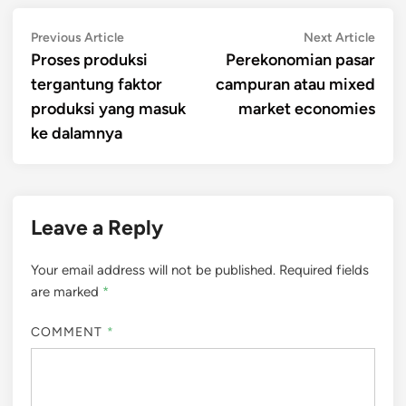
Post
Previous
Next
Previous Article
Next Article
article:
artic
Proses produksi
Perekonomian pasar
navigation
tergantung faktor
campuran atau mixed
produksi yang masuk
market economies
ke dalamnya
Leave a Reply
Your email address will not be published.
Required fields
are marked
*
COMMENT
*