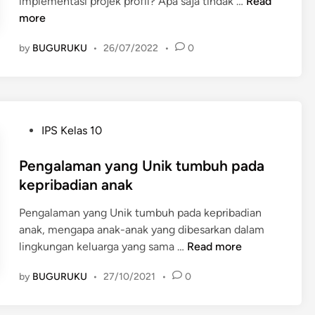
P
implementasi projek profil? Apa saja tindak …
Read
r
more
i
by
BUGURUKU
•
26/07/2022
•
0
n
s
i
p
E
P
IPS Kelas 10
v
o
a
s
Pengalaman yang Unik tumbuh pada
l
t
kepribadian anak
u
e
a
Pengalaman yang Unik tumbuh pada kepribadian
d
s
anak, mengapa anak-anak yang dibesarkan dalam
i
i
P
lingkungan keluarga yang sama …
Read more
n
I
e
m
by
BUGURUKU
•
27/10/2021
•
0
n
p
g
l
a