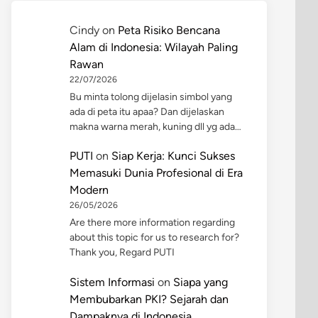
Cindy
on
Peta Risiko Bencana
Alam di Indonesia: Wilayah Paling
Rawan
22/07/2026
Bu minta tolong dijelasin simbol yang
ada di peta itu apaa? Dan dijelaskan
makna warna merah, kuning dll yg ada…
PUTI
on
Siap Kerja: Kunci Sukses
Memasuki Dunia Profesional di Era
Modern
26/05/2026
Are there more information regarding
about this topic for us to research for?
Thank you, Regard PUTI
Sistem Informasi
on
Siapa yang
Membubarkan PKI? Sejarah dan
Dampaknya di Indonesia