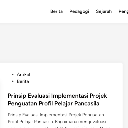
Berita
Pedagogi
Sejarah
Pen
P
Artikel
o
Berita
s
t
Prinsip Evaluasi Implementasi Projek
e
Penguatan Profil Pelajar Pancasila
d
Prinsip Evaluasi Implementasi Projek Penguatan
i
Profil Pelajar Pancasila. Bagaimana mengevaluasi
n