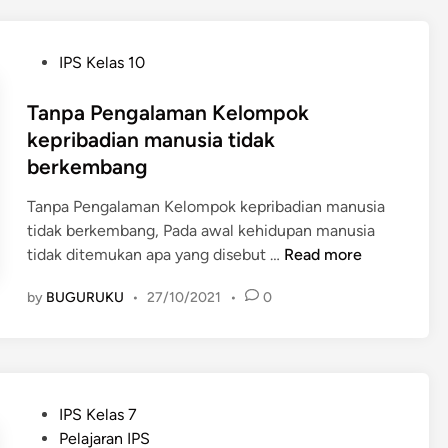
e
l
m
a
e
P
IPS Kelas 10
m
n
o
a
t
s
Tanpa Pengalaman Kelompok
n
a
t
kepribadian manusia tidak
y
s
e
berkembang
a
i
d
n
P
i
Tanpa Pengalaman Kelompok kepribadian manusia
g
r
n
tidak berkembang, Pada awal kehidupan manusia
U
o
T
tidak ditemukan apa yang disebut …
Read more
n
j
a
i
e
by
BUGURUKU
•
27/10/2021
•
0
n
k
k
p
t
P
a
u
e
P
m
n
e
b
P
IPS Kelas 7
g
n
u
o
Pelajaran IPS
u
g