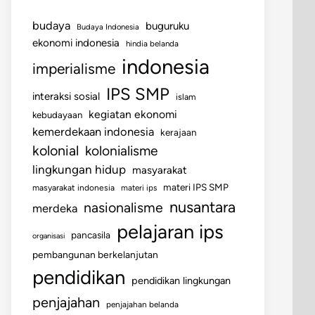
budaya
buguruku
Budaya Indonesia
ekonomi indonesia
hindia belanda
indonesia
imperialisme
IPS SMP
interaksi sosial
islam
kegiatan ekonomi
kebudayaan
kemerdekaan indonesia
kerajaan
kolonial
kolonialisme
lingkungan hidup
masyarakat
materi IPS SMP
masyarakat indonesia
materi ips
nusantara
nasionalisme
merdeka
pelajaran ips
pancasila
organisasi
pembangunan berkelanjutan
pendidikan
pendidikan lingkungan
penjajahan
penjajahan belanda