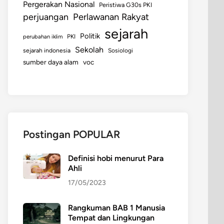
Pergerakan Nasional
Peristiwa G30s PKI
perjuangan
Perlawanan Rakyat
sejarah
Politik
perubahan iklim
PKI
Sekolah
sejarah indonesia
Sosiologi
sumber daya alam
voc
Postingan POPULAR
Definisi hobi menurut Para
Ahli
17/05/2023
Rangkuman BAB 1 Manusia
Tempat dan Lingkungan