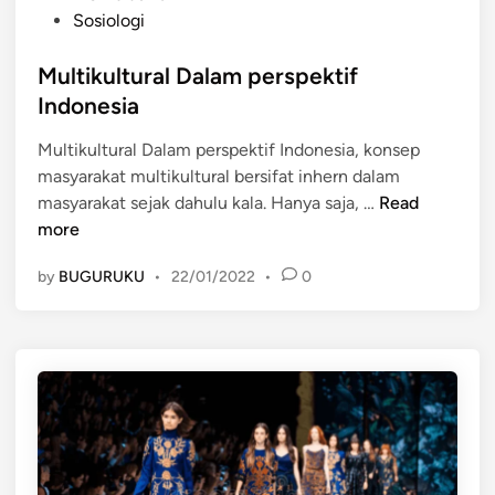
o
e
Sosiologi
i
s
b
l
t
Multikultural Dalam perspektif
a
a
e
g
Indonesia
i
d
a
-
Multikultural Dalam perspektif Indonesia, konsep
i
i
n
masyarakat multikultural bersifat inhern dalam
n
s
i
M
masyarakat sejak dahulu kala. Hanya saja, …
Read
e
l
u
more
b
a
l
u
i
by
BUGURUKU
•
22/01/2022
•
0
t
a
t
i
h
o
k
t
l
u
e
e
l
r
r
t
m
a
u
i
n
r
n
s
a