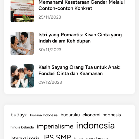
Memahami Kesetaraan Gender Melalui
t
Contoh-contoh Konkret
a
25/11/2023
h
u
Istri yang Romantis: Kisah Cinta yang
n
Indah dalam Kehidupan
1
30/11/2023
9
5
0
Kasih Sayang Orang Tua untuk Anak:
Fondasi Cinta dan Keamanan
-
a
09/12/2023
n
d
i
K
budaya
buguruku
ekonomi indonesia
Budaya Indonesia
a
indonesia
imperialisme
n
hindia belanda
a
IPS SMP
interaksi sosial
islam
kebudayaan