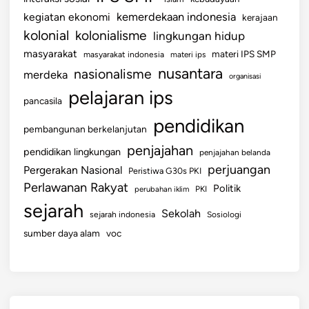
d
kemerdekaan indonesia
kegiatan ekonomi
kerajaan
a
kolonial
kolonialisme
lingkungan hidup
masyarakat
materi IPS SMP
masyarakat indonesia
materi ips
nusantara
nasionalisme
merdeka
organisasi
pelajaran ips
pancasila
pendidikan
pembangunan berkelanjutan
penjajahan
pendidikan lingkungan
penjajahan belanda
perjuangan
Pergerakan Nasional
Peristiwa G30s PKI
Perlawanan Rakyat
Politik
perubahan iklim
PKI
sejarah
Sekolah
sejarah indonesia
Sosiologi
sumber daya alam
voc