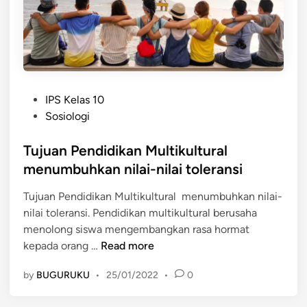
m
l
e
t
n
i
s
k
i
u
P
l
P
e
IPS Kelas 10
t
o
n
Sosiologi
u
s
d
r
t
Tujuan Pendidikan Multikultural
i
a
e
d
menumbuhkan nilai-nilai toleransi
l
d
i
Tujuan Pendidikan Multikultural menumbuhkan nilai-
i
k
nilai toleransi. Pendidikan multikultural berusaha
n
a
menolong siswa mengembangkan rasa hormat
n
T
kepada orang …
Read more
M
u
u
by
BUGURUKU
•
25/01/2022
•
0
j
l
u
t