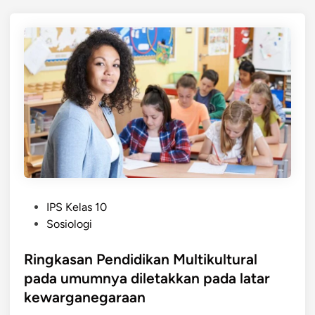
P
IPS Kelas 10
o
Sosiologi
s
t
Ringkasan Pendidikan Multikultural
e
pada umumnya diletakkan pada latar
d
kewarganegaraan
i