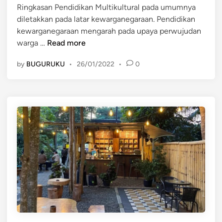
n
Ringkasan Pendidikan Multikultural pada umumnya
diletakkan pada latar kewarganegaraan. Pendidikan
kewarganegaraan mengarah pada upaya perwujudan
R
warga …
Read more
i
by
BUGURUKU
•
26/01/2022
•
0
n
g
k
a
s
a
n
P
e
n
d
i
d
i