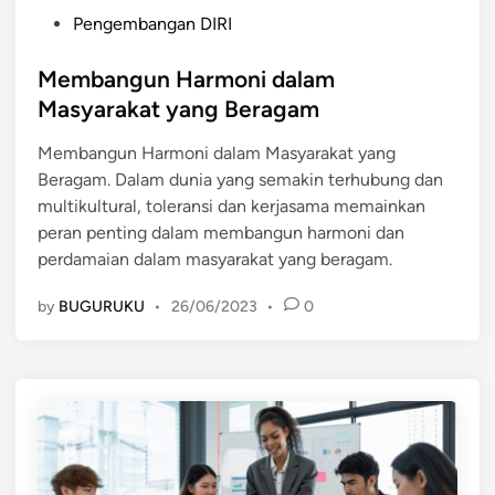
P
Pengembangan DIRI
o
s
Membangun Harmoni dalam
t
Masyarakat yang Beragam
e
Membangun Harmoni dalam Masyarakat yang
d
Beragam. Dalam dunia yang semakin terhubung dan
i
multikultural, toleransi dan kerjasama memainkan
n
peran penting dalam membangun harmoni dan
perdamaian dalam masyarakat yang beragam.
by
BUGURUKU
•
26/06/2023
•
0