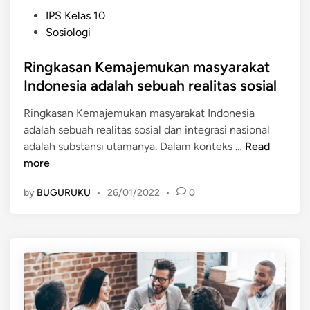
P
k
IPS Kelas 10
o
a
Sosiologi
s
n
t
Ringkasan Kemajemukan masyarakat
M
e
u
Indonesia adalah sebuah realitas sosial
d
l
Ringkasan Kemajemukan masyarakat Indonesia
i
t
adalah sebuah realitas sosial dan integrasi nasional
n
i
R
adalah substansi utamanya. Dalam konteks …
Read
k
i
more
u
n
l
by
BUGURUKU
•
26/01/2022
•
0
g
t
k
u
a
r
s
a
a
l
n
p
K
a