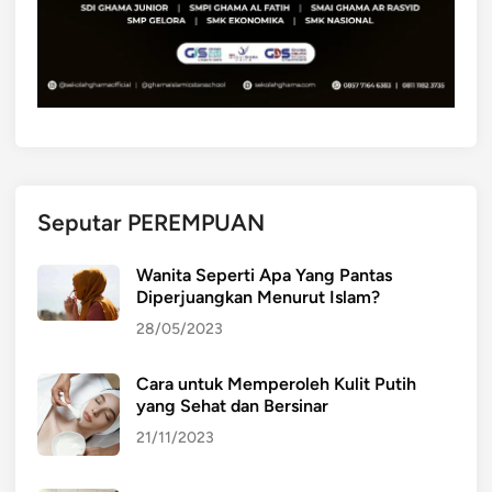
o
l
o
g
i
s
d
i
Seputar PEREMPUAN
g
u
Wanita Seperti Apa Yang Pantas
n
Diperjuangkan Menurut Islam?
a
28/05/2023
k
a
Cara untuk Memperoleh Kulit Putih
n
yang Sehat dan Bersinar
p
a
21/11/2023
d
a