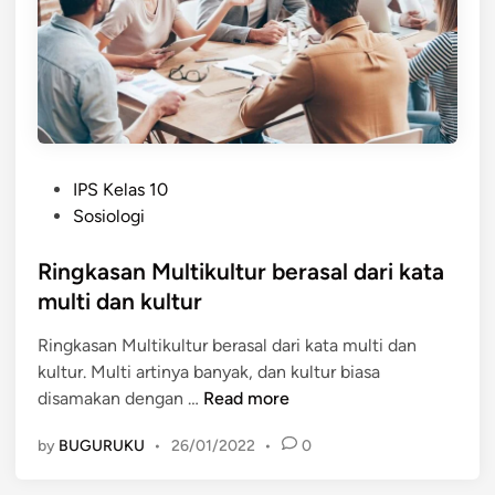
e
d
m
a
a
u
j
m
e
u
m
m
u
n
P
k
IPS Kelas 10
y
o
a
Sosiologi
a
s
n
d
t
Ringkasan Multikultur berasal dari kata
m
i
e
a
multi dan kultur
l
d
s
e
Ringkasan Multikultur berasal dari kata multi dan
i
y
t
kultur. Multi artinya banyak, dan kultur biasa
n
a
a
R
disamakan dengan …
Read more
r
k
i
a
k
by
BUGURUKU
•
26/01/2022
•
0
n
k
a
g
a
n