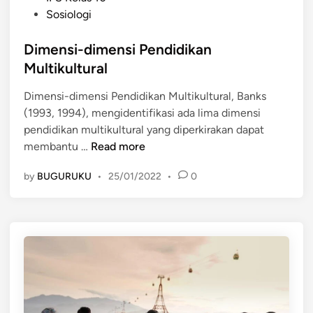
o
b
Sosiologi
n
s
a
k
t
Dimensi-dimensi Pendidikan
n
u
e
g
Multikultural
l
d
a
t
Dimensi-dimensi Pendidikan Multikultural, Banks
i
n
u
(1993, 1994), mengidentifikasi ada lima dimensi
n
P
r
pendidikan multikultural yang diperkirakan dapat
e
D
membantu …
Read more
n
i
d
by
BUGURUKU
•
25/01/2022
•
0
m
i
e
d
n
i
s
k
i
a
-
n
d
M
i
u