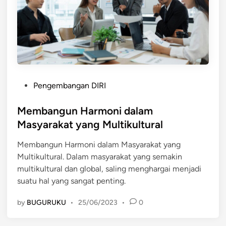
P
Pengembangan DIRI
o
s
Membangun Harmoni dalam
t
Masyarakat yang Multikultural
e
Membangun Harmoni dalam Masyarakat yang
d
Multikultural. Dalam masyarakat yang semakin
i
multikultural dan global, saling menghargai menjadi
n
suatu hal yang sangat penting.
by
BUGURUKU
•
25/06/2023
•
0