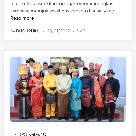
multikulturalisme kadang agak membingungkan
n
l
M
karena ia merujuk sekaligus kepada dua hal yang …
t
u
Read more
u
l
r
by
BUGURUKU
•
23/01/2022
•
0
t
a
i
l
k
u
m
l
e
t
n
u
u
r
m
a
b
l
u
i
h
s
k
m
a
e
n
P
s
IPS Kelas 10
n