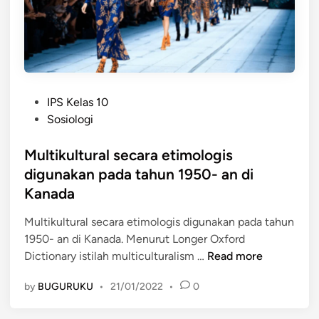
o
i
l
l
D
o
a
g
l
i
a
P
m
IPS Kelas 10
o
p
Sosiologi
s
e
t
Multikultural secara etimologis
r
e
s
digunakan pada tahun 1950- an di
d
p
Kanada
i
e
n
k
Multikultural secara etimologis digunakan pada tahun
t
1950- an di Kanada. Menurut Longer Oxford
M
i
Dictionary istilah multiculturalism …
Read more
u
f
by
BUGURUKU
•
21/01/2022
•
0
l
I
t
n