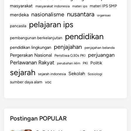
masyarakat
materi IPS SMP
masyarakat indonesia
materi ips
nusantara
nasionalisme
merdeka
organisasi
pelajaran ips
pancasila
pendidikan
pembangunan berkelanjutan
penjajahan
pendidikan lingkungan
penjajahan belanda
perjuangan
Pergerakan Nasional
Peristiwa G30s PKI
Perlawanan Rakyat
Politik
perubahan iklim
PKI
sejarah
Sekolah
sejarah indonesia
Sosiologi
sumber daya alam
voc
Postingan POPULAR