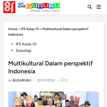
Skip
Mai
to
Open
Men
Search
content
Home
»
IPS Kelas 10
»
Multikultural Dalam perspektif
Indonesia
Posted
IPS Kelas 10
in
Sosiologi
Multikultural Dalam perspektif
Indonesia
by
BUGURUKU
•
22/01/2022
•
0