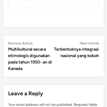
Post
Previous
Next
Previous Article
Next Article
article:
artic
Multikultural secara
Terbentuknya integrasi
navigation
etimologis digunakan
nasional yang kokoh
pada tahun 1950- an di
Kanada
Leave a Reply
Your email address will not be published.
Required fields