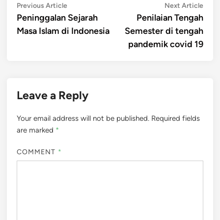
Post
Previous
Next
Previous Article
Next Article
article:
artic
Peninggalan Sejarah
Penilaian Tengah
navigation
Masa Islam di Indonesia
Semester di tengah
pandemik covid 19
Leave a Reply
Your email address will not be published.
Required fields
are marked
*
COMMENT
*