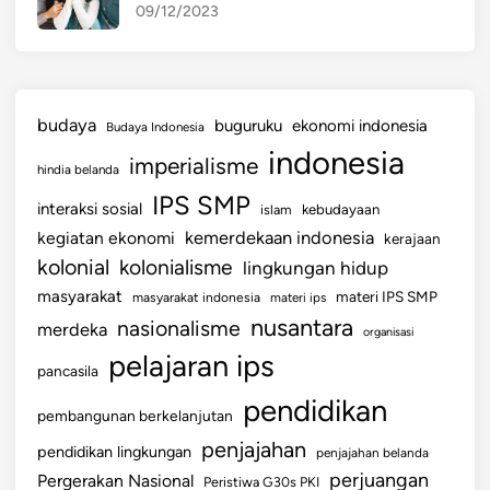
09/12/2023
budaya
buguruku
ekonomi indonesia
Budaya Indonesia
indonesia
imperialisme
hindia belanda
IPS SMP
interaksi sosial
islam
kebudayaan
kemerdekaan indonesia
kegiatan ekonomi
kerajaan
kolonial
kolonialisme
lingkungan hidup
masyarakat
materi IPS SMP
masyarakat indonesia
materi ips
nusantara
nasionalisme
merdeka
organisasi
pelajaran ips
pancasila
pendidikan
pembangunan berkelanjutan
penjajahan
pendidikan lingkungan
penjajahan belanda
perjuangan
Pergerakan Nasional
Peristiwa G30s PKI