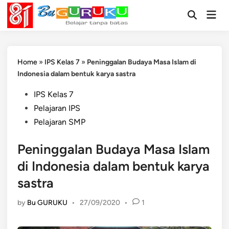
Skip
Mai
to
Open
Men
Search
content
Home
»
IPS Kelas 7
»
Peninggalan Budaya Masa Islam di
Indonesia dalam bentuk karya sastra
Posted
IPS Kelas 7
in
Pelajaran IPS
Pelajaran SMP
Peninggalan Budaya Masa Islam
di Indonesia dalam bentuk karya
sastra
by
Bu GURUKU
•
27/09/2020
•
1