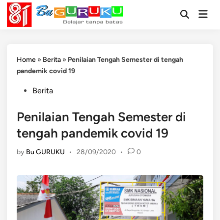
Skip
Mai
to
Open
Men
Search
content
Home
»
Berita
»
Penilaian Tengah Semester di tengah
pandemik covid 19
Posted
Berita
in
Penilaian Tengah Semester di
tengah pandemik covid 19
by
Bu GURUKU
•
28/09/2020
•
0