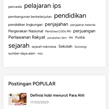
pelajaran ips
pancasila
pendidikan
pembangunan berkelanjutan
penjajahan
pendidikan lingkungan
penjajahan belanda
perjuangan
Pergerakan Nasional
Peristiwa G30s PKI
Perlawanan Rakyat
Politik
perubahan iklim
PKI
sejarah
Sekolah
sejarah indonesia
Sosiologi
sumber daya alam
voc
Postingan POPULAR
Definisi hobi menurut Para Ahli
17/05/2023