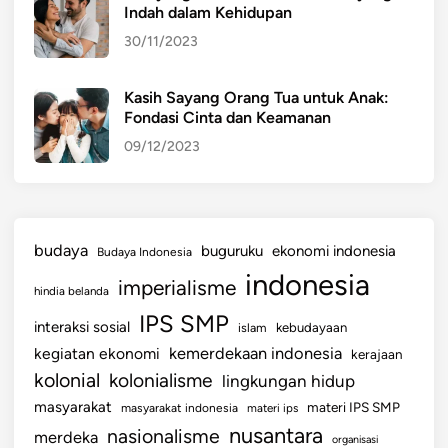
Indah dalam Kehidupan
30/11/2023
Kasih Sayang Orang Tua untuk Anak:
Fondasi Cinta dan Keamanan
09/12/2023
budaya
buguruku
ekonomi indonesia
Budaya Indonesia
indonesia
imperialisme
hindia belanda
IPS SMP
interaksi sosial
islam
kebudayaan
kemerdekaan indonesia
kegiatan ekonomi
kerajaan
kolonial
kolonialisme
lingkungan hidup
masyarakat
materi IPS SMP
masyarakat indonesia
materi ips
nusantara
nasionalisme
merdeka
organisasi