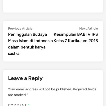
Post
Previous
Next
Previous Article
Next Article
article:
artic
Peninggalan Budaya
Kesimpulan BAB IV IPS
navigation
Masa Islam di Indonesia
Kelas 7 Kurikulum 2013
dalam bentuk karya
sastra
Leave a Reply
Your email address will not be published.
Required fields
are marked
*
COMMENT
*