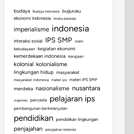
budaya
buguruku
Budaya Indonesia
ekonomi indonesia
hindia belanda
indonesia
imperialisme
IPS SMP
interaksi sosial
islam
kegiatan ekonomi
kebudayaan
kemerdekaan indonesia
kerajaan
kolonial
kolonialisme
lingkungan hidup
masyarakat
materi IPS SMP
masyarakat indonesia
materi ips
nusantara
nasionalisme
merdeka
pelajaran ips
pancasila
organisasi
pembangunan berkelanjutan
pendidikan
pendidikan lingkungan
penjajahan
penjajahan belanda