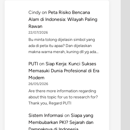
Cindy
on
Peta Risiko Bencana
Alam di Indonesia: Wilayah Paling
Rawan
22/07/2026
Bu minta tolong dijelasin simbol yang
ada di peta itu apaa? Dan dijelaskan
makna warna merah, kuning dll yg ada…
PUTI
on
Siap Kerja: Kunci Sukses
Memasuki Dunia Profesional di Era
Modern
26/05/2026
Are there more information regarding
about this topic for us to research for?
Thank you, Regard PUTI
Sistem Informasi
on
Siapa yang
Membubarkan PKI? Sejarah dan
Dampaknya di Indonesia