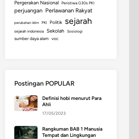
Pergerakan Nasional
Peristiwa G30s PKI
perjuangan
Perlawanan Rakyat
sejarah
Politik
perubahan iklim
PKI
Sekolah
sejarah indonesia
Sosiologi
sumber daya alam
voc
Postingan POPULAR
Definisi hobi menurut Para
Ahli
17/05/2023
Rangkuman BAB 1 Manusia
Tempat dan Lingkungan