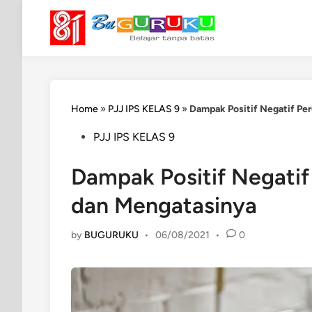
Skip
to
content
Home
»
PJJ IPS KELAS 9
»
Dampak Positif Negatif Pe
Posted
PJJ IPS KELAS 9
in
Dampak Positif Negatif
dan Mengatasinya
by
BUGURUKU
•
06/08/2021
•
0