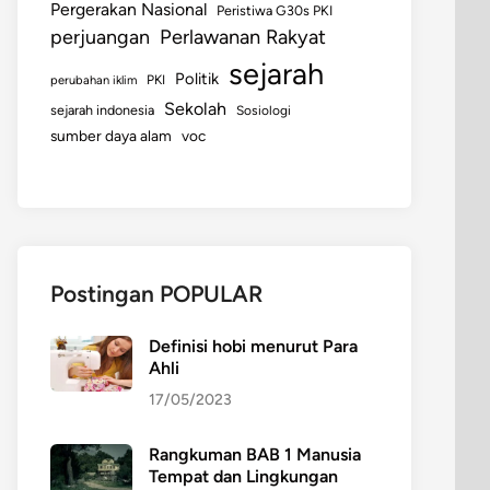
Pergerakan Nasional
Peristiwa G30s PKI
perjuangan
Perlawanan Rakyat
sejarah
Politik
perubahan iklim
PKI
Sekolah
sejarah indonesia
Sosiologi
sumber daya alam
voc
Postingan POPULAR
Definisi hobi menurut Para
Ahli
17/05/2023
Rangkuman BAB 1 Manusia
Tempat dan Lingkungan