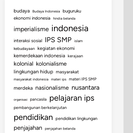
budaya
buguruku
Budaya Indonesia
ekonomi indonesia
hindia belanda
indonesia
imperialisme
IPS SMP
interaksi sosial
islam
kegiatan ekonomi
kebudayaan
kemerdekaan indonesia
kerajaan
kolonial
kolonialisme
lingkungan hidup
masyarakat
materi IPS SMP
masyarakat indonesia
materi ips
nusantara
nasionalisme
merdeka
pelajaran ips
pancasila
organisasi
pembangunan berkelanjutan
pendidikan
pendidikan lingkungan
penjajahan
penjajahan belanda