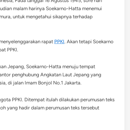
esia, Pada tanggal 16 Agustus 1945, sore hari
emudian malam harinya Soekarno-Hatta menemui
mura, untuk mengetahui sikapnya terhadap
 menyelenggarakan rapat
PPKI
. Akan tetapi Soekarno
pat PPKI.
an Jepang, Soekarno-Hatta menuju tempat
kantor penghubung Angkatan Laut Jepang yang
a, di jalan Imam Bonjol No.1 Jakarta.
ggota PPKI. Ditempat itulah dilakukan perumusan teks
oh yang hadir dalam perumusan teks tersebut