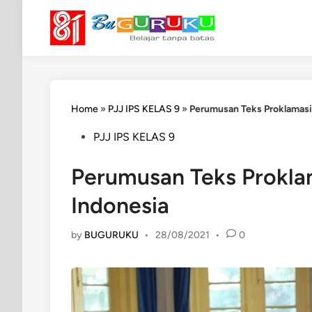
Skip
to
content
Home
»
PJJ IPS KELAS 9
»
Perumusan Teks Proklamas
Posted
PJJ IPS KELAS 9
in
Perumusan Teks Prokl
Indonesia
by
BUGURUKU
•
28/08/2021
•
0