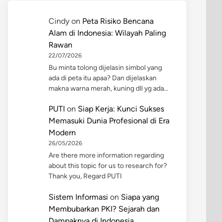
Cindy
on
Peta Risiko Bencana
Alam di Indonesia: Wilayah Paling
Rawan
22/07/2026
Bu minta tolong dijelasin simbol yang
ada di peta itu apaa? Dan dijelaskan
makna warna merah, kuning dll yg ada…
PUTI
on
Siap Kerja: Kunci Sukses
Memasuki Dunia Profesional di Era
Modern
26/05/2026
Are there more information regarding
about this topic for us to research for?
Thank you, Regard PUTI
Sistem Informasi
on
Siapa yang
Membubarkan PKI? Sejarah dan
Dampaknya di Indonesia