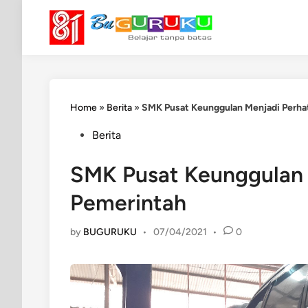
Skip
to
content
Home
»
Berita
»
SMK Pusat Keunggulan Menjadi Perha
Posted
Berita
in
SMK Pusat Keunggulan 
Pemerintah
by
BUGURUKU
•
07/04/2021
•
0