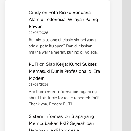
Cindy
on
Peta Risiko Bencana
Alam di Indonesia: Wilayah Paling
Rawan
22/07/2026
Bu minta tolong dijelasin simbol yang
ada di peta itu apaa? Dan dijelaskan
makna warna merah, kuning dll yg ada…
PUTI
on
Siap Kerja: Kunci Sukses
Memasuki Dunia Profesional di Era
Modern
26/05/2026
Are there more information regarding
about this topic for us to research for?
Thank you, Regard PUTI
Sistem Informasi
on
Siapa yang
Membubarkan PKI? Sejarah dan
Dampaknya di Indonesia