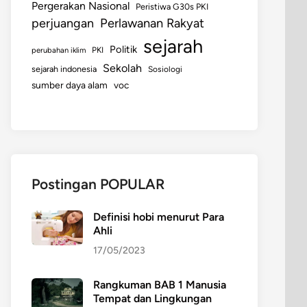
Pergerakan Nasional
Peristiwa G30s PKI
perjuangan
Perlawanan Rakyat
sejarah
Politik
perubahan iklim
PKI
Sekolah
sejarah indonesia
Sosiologi
sumber daya alam
voc
Postingan POPULAR
Definisi hobi menurut Para
Ahli
17/05/2023
Rangkuman BAB 1 Manusia
Tempat dan Lingkungan