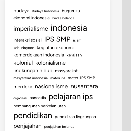
budaya
buguruku
Budaya Indonesia
ekonomi indonesia
hindia belanda
indonesia
imperialisme
IPS SMP
interaksi sosial
islam
kegiatan ekonomi
kebudayaan
kemerdekaan indonesia
kerajaan
kolonial
kolonialisme
lingkungan hidup
masyarakat
materi IPS SMP
masyarakat indonesia
materi ips
nusantara
nasionalisme
merdeka
pelajaran ips
pancasila
organisasi
pembangunan berkelanjutan
pendidikan
pendidikan lingkungan
penjajahan
penjajahan belanda