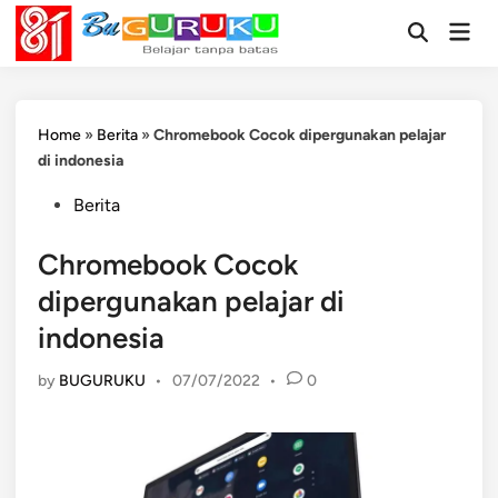
Skip
Mai
to
Open
Men
Search
content
Home
»
Berita
»
Chromebook Cocok dipergunakan pelajar
di indonesia
Posted
Berita
in
Chromebook Cocok
dipergunakan pelajar di
indonesia
by
BUGURUKU
•
07/07/2022
•
0