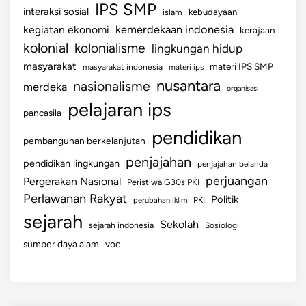
IPS SMP
interaksi sosial
islam
kebudayaan
kemerdekaan indonesia
kegiatan ekonomi
kerajaan
kolonial
kolonialisme
lingkungan hidup
masyarakat
materi IPS SMP
masyarakat indonesia
materi ips
nusantara
nasionalisme
merdeka
organisasi
pelajaran ips
pancasila
pendidikan
pembangunan berkelanjutan
penjajahan
pendidikan lingkungan
penjajahan belanda
perjuangan
Pergerakan Nasional
Peristiwa G30s PKI
Perlawanan Rakyat
Politik
perubahan iklim
PKI
sejarah
Sekolah
sejarah indonesia
Sosiologi
sumber daya alam
voc