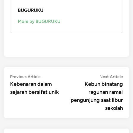
BUGURUKU
More by BUGURUKU
Post
Previous
Next
Previous Article
Next Article
article:
artic
Kebenaran dalam
Kebun binatang
navigation
sejarah bersifat unik
ragunan ramai
pengunjung saat libur
sekolah