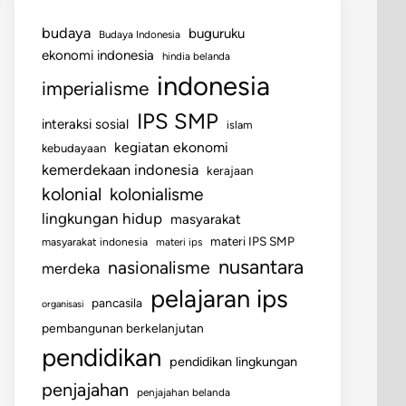
budaya
buguruku
Budaya Indonesia
ekonomi indonesia
hindia belanda
indonesia
imperialisme
IPS SMP
interaksi sosial
islam
kegiatan ekonomi
kebudayaan
kemerdekaan indonesia
kerajaan
kolonial
kolonialisme
lingkungan hidup
masyarakat
materi IPS SMP
masyarakat indonesia
materi ips
nusantara
nasionalisme
merdeka
pelajaran ips
pancasila
organisasi
pembangunan berkelanjutan
pendidikan
pendidikan lingkungan
penjajahan
penjajahan belanda