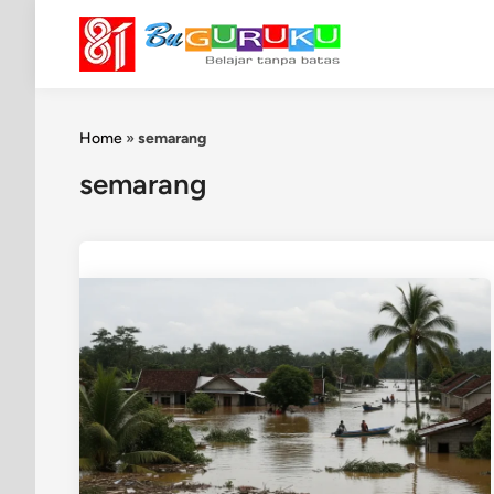
Skip
to
content
Home
»
semarang
semarang