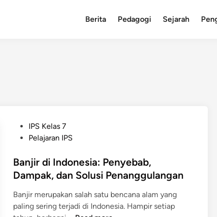
Berita
Pedagogi
Sejarah
Pen
P
IPS Kelas 7
o
Pelajaran IPS
s
t
Banjir di Indonesia: Penyebab,
e
Dampak, dan Solusi Penanggulangan
d
Banjir merupakan salah satu bencana alam yang
i
paling sering terjadi di Indonesia. Hampir setiap
n