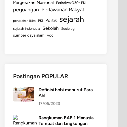
Pergerakan Nasional
Peristiwa G30s PKI
perjuangan
Perlawanan Rakyat
sejarah
Politik
perubahan iklim
PKI
Sekolah
sejarah indonesia
Sosiologi
sumber daya alam
voc
Postingan POPULAR
Definisi hobi menurut Para
Ahli
17/05/2023
Rangkuman BAB 1 Manusia
Tempat dan Lingkungan