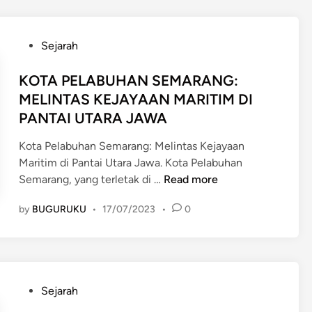
S
e
I
n
A
y
P
Sejarah
D
e
o
A
b
s
KOTA PELABUHAN SEMARANG:
R
a
t
MELINTAS KEJAYAAN MARITIM DI
I
b
e
PANTAI UTARA JAWA
J
,
d
A
D
i
Kota Pelabuhan Semarang: Melintas Kejayaan
W
a
n
Maritim di Pantai Utara Jawa. Kota Pelabuhan
A
m
K
Semarang, yang terletak di …
Read more
:
p
O
M
a
by
BUGURUKU
•
17/07/2023
•
0
T
E
k
A
N
,
P
I
d
E
K
a
L
M
P
n
Sejarah
A
A
o
S