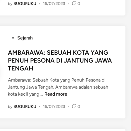
N
N
A
by
BUGURUKU
•
16/07/2023
•
0
N
I
T
G
N
D
P
I
:
G
I
A
S
M
L
G
N
E
I
E
T
N
P
D
Sejarah
D
A
I
o
A
O
I
K
s
AMBARAWA: SEBUAH KOTA YANG
H
N
U
M
t
D
PENUH PESONA DI JANTUNG JAWA
G
T
A
e
E
TENGAH
S
A
T
d
N
O
R
I
i
G
Ambarawa: Sebuah Kota yang Penuh Pesona di
N
A
K
n
A
Jantung Jawa Tengah. Ambarawa adalah sebuah
G
J
E
A
N
kota kecil yang …
Read more
O
A
L
M
K
:
W
E
by
BUGURUKU
•
16/07/2023
•
0
B
E
K
A
Z
A
L
E
A
R
E
A
T
A
Z