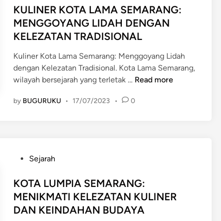
B
T
s
KULINER KOTA LAMA SEMARANG:
o
U
I
t
l
MENGGOYANG LIDAH DENGAN
H
P
e
u
KELEZATAN TRADISIONAL
A
E
d
s
N
S
i
i
Kuliner Kota Lama Semarang: Menggoyang Lidah
S
O
n
P
dengan Kelezatan Tradisional. Kota Lama Semarang,
E
N
e
K
wilayah bersejarah yang terletak …
Read more
M
A
n
U
A
K
by
BUGURUKU
•
17/07/2023
•
0
a
L
R
O
n
I
A
T
g
N
N
A
g
E
G
P
u
R
:
P
E
Sejarah
l
K
M
o
L
a
O
E
s
KOTA LUMPIA SEMARANG:
A
n
T
L
t
B
MENIKMATI KELEZATAN KULINER
g
A
I
e
U
DAN KEINDAHAN BUDAYA
a
L
N
d
H