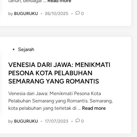
B
tahun, berbagai …
Read more
a
by
BUGURUKU
•
26/10/2025
•
0
n
j
i
r
d
P
Sejarah
i
o
I
s
VENESIA DARI JAWA: MENIKMATI
n
t
PESONA KOTA PELABUHAN
d
e
SEMARANG YANG ROMANTIS
o
d
n
i
Venesia dari Jawa: Menikmati Pesona Kota
e
n
Pelabuhan Semarang yang Romantis. Semarang,
s
V
kota pelabuhan yang terletak di …
Read more
i
E
a
by
BUGURUKU
•
17/07/2023
•
0
N
:
E
P