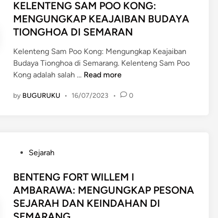
E
s
KELENTENG SAM POO KONG:
R
A
R
N
t
I
MENGUNGKAP KEAJAIBAN BUDAYA
N
A
U
e
T
TIONGHOA DI SEMARAN
B
W
H
d
U
U
A
P
i
A
Kelenteng Sam Poo Kong: Mengungkap Keajaiban
D
:
E
n
L
Budaya Tionghoa di Semarang. Kelenteng Sam Poo
A
M
S
K
I
Kong adalah salah …
Read more
Y
E
O
E
T
A
R
N
by
BUGURUKU
•
16/07/2023
•
0
L
A
A
A
E
S
Y
D
N
D
A
I
T
I
K
J
E
J
A
P
A
Sejarah
N
A
N
o
N
G
W
S
s
BENTENG FORT WILLEM I
T
S
A
E
t
U
AMBARAWA: MENGUNGKAP PESONA
A
T
J
e
N
SEJARAH DAN KEINDAHAN DI
M
E
A
d
G
P
N
SEMARANG