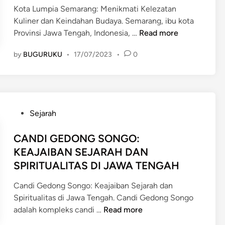
n
A
T
i
A
Kota Lumpia Semarang: Menikmati Kelezatan
M
A
n
N
Kuliner dan Keindahan Budaya. Semarang, ibu kota
A
S
S
K
Provinsi Jawa Tengah, Indonesia, …
Read more
S
K
E
O
E
E
by
BUGURUKU
•
17/07/2023
•
0
M
T
M
J
A
A
A
A
R
L
R
Y
A
U
A
A
N
M
N
P
A
Sejarah
G
P
G
o
N
Y
I
:
s
CANDI GEDONG SONGO:
M
A
A
M
t
A
KEAJAIBAN SEJARAH DAN
N
S
E
e
R
SPIRITUALITAS DI JAWA TENGAH
G
E
N
d
I
R
M
G
i
T
Candi Gedong Songo: Keajaiban Sejarah dan
O
A
G
n
I
Spiritualitas di Jawa Tengah. Candi Gedong Songo
M
R
O
C
M
adalah kompleks candi …
Read more
A
A
Y
A
D