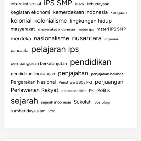
IPS SMP
interaksi sosial
islam
kebudayaan
kemerdekaan indonesia
kegiatan ekonomi
kerajaan
kolonial
kolonialisme
lingkungan hidup
masyarakat
materi IPS SMP
masyarakat indonesia
materi ips
nusantara
nasionalisme
merdeka
organisasi
pelajaran ips
pancasila
pendidikan
pembangunan berkelanjutan
penjajahan
pendidikan lingkungan
penjajahan belanda
perjuangan
Pergerakan Nasional
Peristiwa G30s PKI
Perlawanan Rakyat
Politik
perubahan iklim
PKI
sejarah
Sekolah
sejarah indonesia
Sosiologi
sumber daya alam
voc