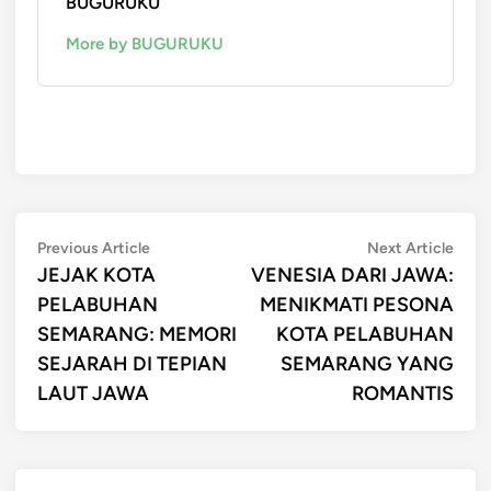
BUGURUKU
More by BUGURUKU
Post
Previous
Next
Previous Article
Next Article
article:
artic
JEJAK KOTA
VENESIA DARI JAWA:
navigation
PELABUHAN
MENIKMATI PESONA
SEMARANG: MEMORI
KOTA PELABUHAN
SEJARAH DI TEPIAN
SEMARANG YANG
LAUT JAWA
ROMANTIS