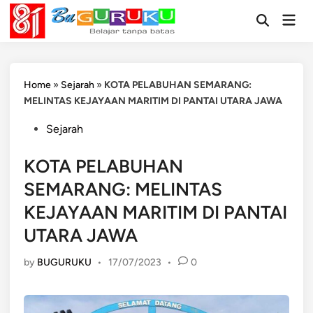
Skip
Mai
to
Open
Men
Search
content
Home
»
Sejarah
»
KOTA PELABUHAN SEMARANG:
MELINTAS KEJAYAAN MARITIM DI PANTAI UTARA JAWA
Posted
Sejarah
in
KOTA PELABUHAN
SEMARANG: MELINTAS
KEJAYAAN MARITIM DI PANTAI
UTARA JAWA
by
BUGURUKU
•
17/07/2023
•
0