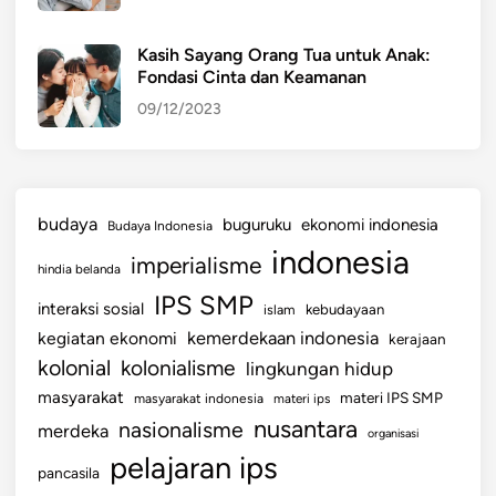
Kasih Sayang Orang Tua untuk Anak:
Fondasi Cinta dan Keamanan
09/12/2023
budaya
buguruku
ekonomi indonesia
Budaya Indonesia
indonesia
imperialisme
hindia belanda
IPS SMP
interaksi sosial
islam
kebudayaan
kemerdekaan indonesia
kegiatan ekonomi
kerajaan
kolonial
kolonialisme
lingkungan hidup
masyarakat
materi IPS SMP
masyarakat indonesia
materi ips
nusantara
nasionalisme
merdeka
organisasi
pelajaran ips
pancasila