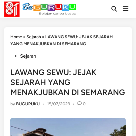
Skip
Mai
to
Open
Men
Search
content
Home
»
Sejarah
»
LAWANG SEWU: JEJAK SEJARAH
YANG MENAKJUBKAN DI SEMARANG
Posted
Sejarah
in
LAWANG SEWU: JEJAK
SEJARAH YANG
MENAKJUBKAN DI SEMARANG
by
BUGURUKU
•
15/07/2023
•
0