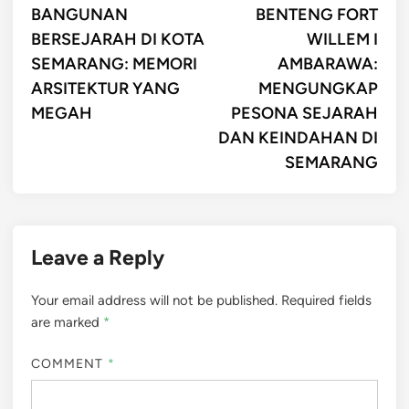
article:
artic
BANGUNAN
BENTENG FORT
navigation
BERSEJARAH DI KOTA
WILLEM I
SEMARANG: MEMORI
AMBARAWA:
ARSITEKTUR YANG
MENGUNGKAP
MEGAH
PESONA SEJARAH
DAN KEINDAHAN DI
SEMARANG
Leave a Reply
Your email address will not be published.
Required fields
are marked
*
COMMENT
*