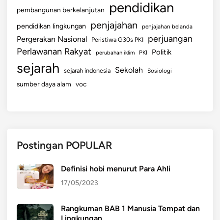
pendidikan
pembangunan berkelanjutan
penjajahan
pendidikan lingkungan
penjajahan belanda
perjuangan
Pergerakan Nasional
Peristiwa G30s PKI
Perlawanan Rakyat
Politik
perubahan iklim
PKI
sejarah
Sekolah
sejarah indonesia
Sosiologi
sumber daya alam
voc
Postingan POPULAR
Definisi hobi menurut Para Ahli
17/05/2023
Rangkuman BAB 1 Manusia Tempat dan
Lingkungan