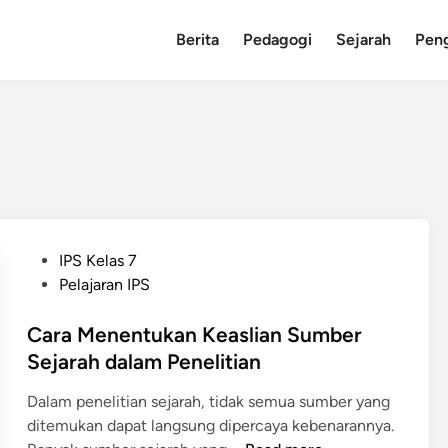
Berita
Pedagogi
Sejarah
Pen
P
IPS Kelas 7
o
Pelajaran IPS
s
t
Cara Menentukan Keaslian Sumber
e
Sejarah dalam Penelitian
d
Dalam penelitian sejarah, tidak semua sumber yang
i
ditemukan dapat langsung dipercaya kebenarannya.
n