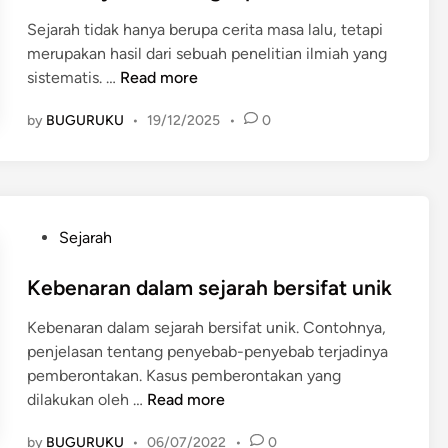
i
d
i
k
m
Sejarah tidak hanya berupa cerita masa lalu, tetapi
i
a
a
e
merupakan hasil dari sebuah penelitian ilmiah yang
n
n
h
r
M
sistematis. …
Read more
S
P
,
e
e
e
by
BUGURUKU
•
19/12/2025
•
0
S
t
j
n
e
o
a
e
k
d
r
l
u
e
a
i
n
P
h
t
P
Sejarah
d
e
i
o
e
n
a
s
Kebenaran dalam sejarah bersifat unik
r
e
n
t
,
l
Kebenaran dalam sejarah bersifat unik. Contohnya,
S
e
d
i
penjelasan tentang penyebab-penyebab terjadinya
e
d
a
t
pemberontakan. Kasus pemberontakan yang
j
i
n
i
K
dilakukan oleh …
Read more
a
n
T
a
e
r
e
n
by
BUGURUKU
•
06/07/2022
•
0
b
a