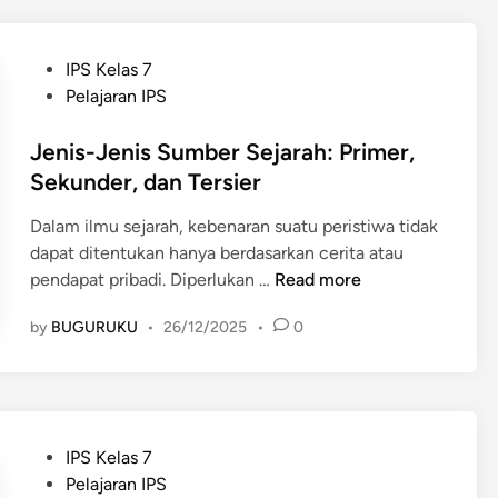
i
S
a
u
n
P
IPS Kelas 7
m
S
o
Pelajaran IPS
b
u
s
e
m
t
Jenis-Jenis Sumber Sejarah: Primer,
r
b
e
Sekunder, dan Tersier
S
e
d
e
r
Dalam ilmu sejarah, kebenaran suatu peristiwa tidak
i
j
S
dapat ditentukan hanya berdasarkan cerita atau
n
a
e
J
pendapat pribadi. Diperlukan …
Read more
r
j
e
a
by
BUGURUKU
•
26/12/2025
•
0
a
n
h
r
i
d
a
s
a
h
-
l
d
J
a
P
IPS Kelas 7
a
e
m
o
Pelajaran IPS
l
n