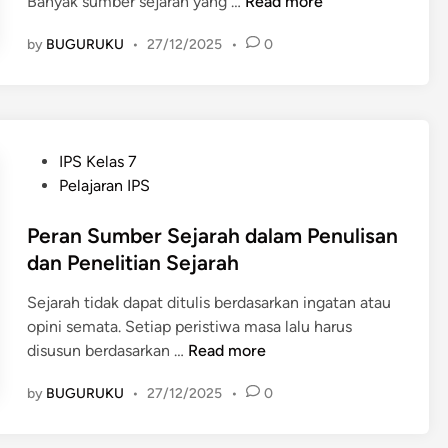
C
Banyak sumber sejarah yang …
Read more
a
by
BUGURUKU
•
27/12/2025
•
0
r
a
M
e
n
P
IPS Kelas 7
e
o
Pelajaran IPS
n
s
t
t
Peran Sumber Sejarah dalam Penulisan
u
e
dan Penelitian Sejarah
k
d
a
Sejarah tidak dapat ditulis berdasarkan ingatan atau
i
n
opini semata. Setiap peristiwa masa lalu harus
n
K
P
disusun berdasarkan …
Read more
e
e
a
by
BUGURUKU
•
27/12/2025
•
0
r
s
a
l
n