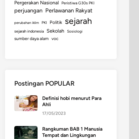
Pergerakan Nasional
Peristiwa G30s PKI
perjuangan
Perlawanan Rakyat
sejarah
Politik
perubahan iklim
PKI
Sekolah
sejarah indonesia
Sosiologi
sumber daya alam
voc
Postingan POPULAR
Definisi hobi menurut Para
Ahli
17/05/2023
Rangkuman BAB 1 Manusia
Tempat dan Lingkungan