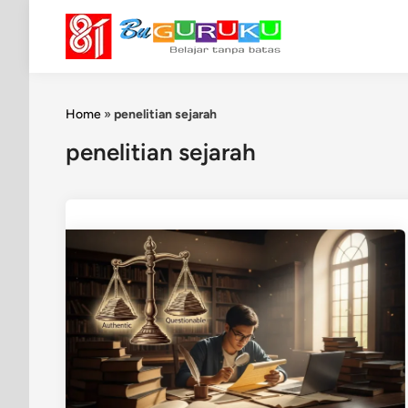
Skip
to
content
Home
»
penelitian sejarah
penelitian sejarah