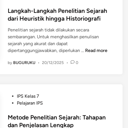
P
s
a
i
e
t
Langkah-Langkah Penelitian Sejarah
m
s
n
e
dari Heuristik hingga Historiografi
P
S
u
d
e
u
l
Penelitian sejarah tidak dilakukan secara
i
n
m
i
sembarangan. Untuk menghasilkan penulisan
n
e
b
s
sejarah yang akurat dan dapat
l
e
a
L
dipertanggungjawabkan, diperlukan …
Read more
i
r
n
a
t
S
by
BUGURUKU
•
20/12/2025
•
0
d
n
i
e
a
g
a
j
n
k
n
a
P
a
r
e
h
a
P
IPS Kelas 7
n
-
h
o
Pelajaran IPS
e
L
:
s
l
a
P
t
Metode Penelitian Sejarah: Tahapan
i
n
r
e
dan Penjelasan Lengkap
t
g