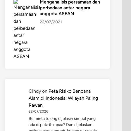
Menganalisis persamaan dan
perbedaan antar negara
anggota ASEAN
22/07/2021
Cindy
on
Peta Risiko Bencana
Alam di Indonesia: Wilayah Paling
Rawan
22/07/2026
Bu minta tolong dijelasin simbol yang
ada di peta itu apaa? Dan dijelaskan
makna warna merah, kuning dll yg ada…