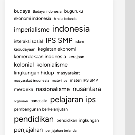
budaya
buguruku
Budaya Indonesia
ekonomi indonesia
hindia belanda
indonesia
imperialisme
IPS SMP
interaksi sosial
islam
kegiatan ekonomi
kebudayaan
kemerdekaan indonesia
kerajaan
kolonial
kolonialisme
lingkungan hidup
masyarakat
materi IPS SMP
masyarakat indonesia
materi ips
nusantara
nasionalisme
merdeka
pelajaran ips
pancasila
organisasi
pembangunan berkelanjutan
pendidikan
pendidikan lingkungan
penjajahan
penjajahan belanda