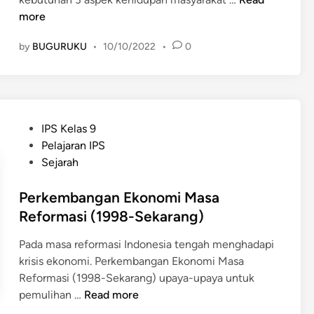
n
:
A
more
P
G
s
e
o
by
BUGURUKU
•
10/10/2022
•
0
p
n
t
e
g
o
k
a
n
K
r
g
e
u
P
IPS Kelas 9
R
h
h
o
Pelajaran IPS
o
i
n
s
Sejarah
y
d
y
t
o
u
a
e
Perkembangan Ekonomi Masa
n
p
t
d
Reformasi (1998-Sekarang)
g
a
e
i
u
n
r
Pada masa reformasi Indonesia tengah menghadapi
n
n
M
h
krisis ekonomi. Perkembangan Ekonomi Masa
t
a
a
Reformasi (1998-Sekarang) upaya-upaya untuk
u
s
d
P
pemulihan …
Read more
k
y
a
e