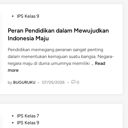
a
n
a
d
P
IPS Kelas 9
n
o
o
S
n
s
Peran Pendidikan dalam Mewujudkan
t
e
t
Indonesia Maju
a
s
e
t
i
Pendidikan memegang peranan sangat penting
d
u
a
dalam menentukan kemajuan suatu bangsa. Negara-
i
s
:
P
negara maju di dunia umumnya memiliki …
Read
n
S
G
e
more
o
u
r
s
n
by
BUGURUKU
•
07/05/2026
•
0
a
i
u
n
a
n
P
l
g
e
y
,
n
a
L
P
IPS Kelas 7
d
n
a
o
IPS Kelas 9
i
g