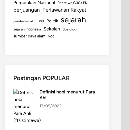
Pergerakan Nasional
Peristiwa G30s PKI
perjuangan
Perlawanan Rakyat
sejarah
Politik
perubahan iklim
PKI
Sekolah
sejarah indonesia
Sosiologi
sumber daya alam
voc
Postingan POPULAR
Definisi hobi menurut Para
Ahli
17/05/2023