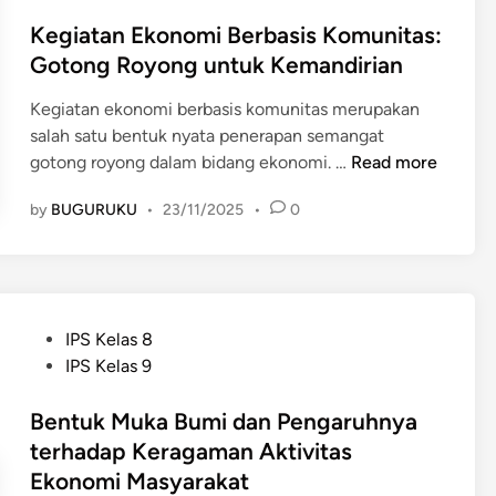
u
s
d
A
t
t
Kegiatan Ekonomi Berbasis Komunitas:
i
d
,
e
Gotong Royong untuk Kemandirian
k
a
d
d
a
d
a
Kegiatan ekonomi berbasis komunitas merupakan
i
n
i
n
salah satu bentuk nyata penerapan semangat
n
d
M
D
K
gotong royong dalam bidang ekonomi. …
Read more
a
a
a
e
l
by
BUGURUKU
•
23/11/2025
•
0
s
t
g
a
y
a
i
m
a
r
a
M
r
a
t
e
a
n
a
w
P
IPS Kelas 8
k
n
u
o
IPS Kelas 9
a
E
j
s
t
k
u
t
Bentuk Muka Bumi dan Pengaruhnya
o
d
e
terhadap Keragaman Aktivitas
n
k
d
Ekonomi Masyarakat
o
a