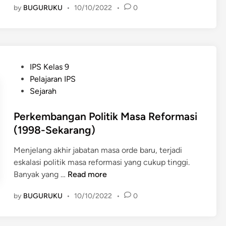
K
a
by
BUGURUKU
•
10/10/2022
•
0
p
r
e
r
K
k
m
a
e
e
a
k
r
m
n
a
a
b
d
t
P
IPS Kelas 9
g
a
i
I
o
Pelajaran IPS
a
n
r
n
s
Sejarah
m
g
i
d
t
a
a
a
o
e
Perkembangan Politik Masa Reformasi
n
n
n
n
d
(1998-Sekarang)
A
E
e
i
k
k
s
Menjelang akhir jabatan masa orde baru, terjadi
n
t
o
i
eskalasi politik masa reformasi yang cukup tinggi.
i
n
a
P
Banyak yang …
Read more
v
o
M
e
i
m
by
BUGURUKU
•
10/10/2022
•
0
a
r
t
i
s
k
a
M
a
e