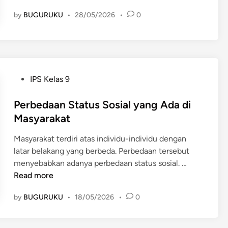
e
by
BUGURUKU
•
28/05/2026
•
0
n
g
e
n
a
l
P
IPS Kelas 9
B
o
e
s
Perbedaan Status Sosial yang Ada di
n
t
Masyarakat
t
e
Masyarakat terdiri atas individu-individu dengan
a
d
latar belakang yang berbeda. Perbedaan tersebut
n
i
P
menyebabkan adanya perbedaan status sosial. …
g
n
e
Read more
A
r
l
by
BUGURUKU
•
18/05/2026
•
0
b
a
e
m
d
I