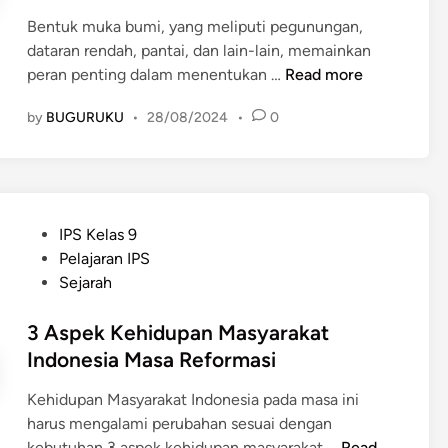
i
m
n
n
Bentuk muka bumi, yang meliputi pegunungan,
i
I
dataran rendah, pantai, dan lain-lain, memainkan
B
n
B
peran penting dalam menentukan …
Read more
e
d
e
r
o
by
BUGURUKU
•
28/08/2024
•
0
n
b
n
t
a
e
u
s
s
k
i
i
M
s
P
IPS Kelas 9
a
u
K
o
Pelajaran IPS
M
k
o
s
Sejarah
a
a
m
t
j
B
u
e
3 Aspek Kehidupan Masyarakat
u
u
n
d
Indonesia Masa Reformasi
m
i
i
i
t
Kehidupan Masyarakat Indonesia pada masa ini
n
d
a
harus mengalami perubahan sesuai dengan
a
s
3
kebutuhan 3 aspek kehidupan masyarakat …
Read