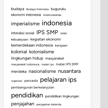
budaya
buguruku
Budaya Indonesia
ekonomi indonesia
hindia belanda
indonesia
imperialisme
IPS SMP
interaksi sosial
islam
kegiatan ekonomi
kebudayaan
kemerdekaan indonesia
kerajaan
kolonial
kolonialisme
lingkungan hidup
masyarakat
materi IPS SMP
masyarakat indonesia
materi ips
nusantara
nasionalisme
merdeka
pelajaran ips
pancasila
organisasi
pembangunan berkelanjutan
pendidikan
pendidikan lingkungan
penjajahan
penjajahan belanda