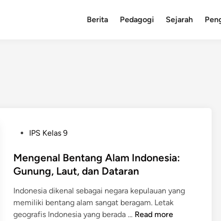
Berita
Pedagogi
Sejarah
Pen
P
IPS Kelas 9
o
s
Mengenal Bentang Alam Indonesia:
t
Gunung, Laut, dan Dataran
e
Indonesia dikenal sebagai negara kepulauan yang
d
memiliki bentang alam sangat beragam. Letak
i
M
geografis Indonesia yang berada …
Read more
n