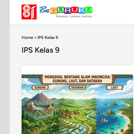
Skip
to
content
Home
»
IPS Kelas 9
IPS Kelas 9