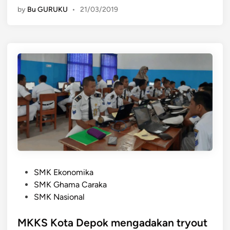
by
Bu GURUKU
•
21/03/2019
r
K
I
N
T
a
a
s
h
i
u
o
n
n
P
a
e
l
l
t
a
e
j
r
a
p
P
r
i
SMK Ekonomika
o
a
l
SMK Ghama Caraka
s
n
i
SMK Nasional
t
2
h
e
MKKS Kota Depok mengadakan tryout
0
k