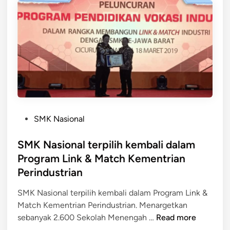
e
r
j
a
E
v
a
l
u
P
a
SMK Nasional
o
s
s
SMK Nasional terpilih kembali dalam
i
t
S
Program Link & Match Kementrian
e
e
Perindustrian
d
m
i
e
SMK Nasional terpilih kembali dalam Program Link &
n
s
Match Kementrian Perindustrian. Menargetkan
t
S
sebanyak 2.600 Sekolah Menengah …
Read more
e
M