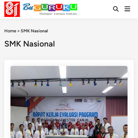
Skip
Mai
to
Open
Men
Search
content
Home
»
SMK Nasional
SMK Nasional