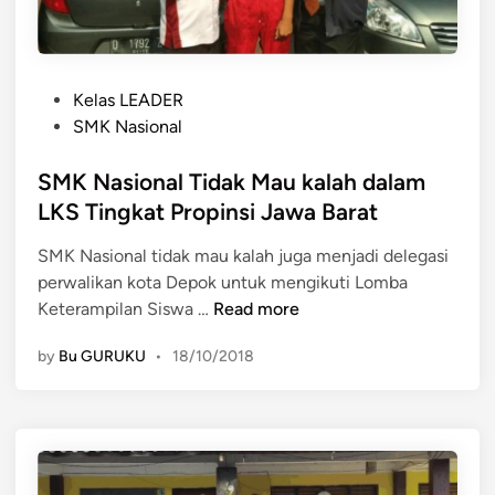
K
N
a
P
s
Kelas LEADER
o
i
SMK Nasional
s
o
t
SMK Nasional Tidak Mau kalah dalam
n
e
a
LKS Tingkat Propinsi Jawa Barat
d
l
SMK Nasional tidak mau kalah juga menjadi delegasi
i
J
perwalikan kota Depok untuk mengikuti Lomba
n
u
S
Keterampilan Siswa …
Read more
a
M
r
by
Bu GURUKU
•
18/10/2018
K
a
N
L
a
P
s
I
i
K
o