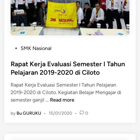
P
SMK Nasional
o
s
Rapat Kerja Evaluasi Semester I Tahun
t
Pelajaran 2019-2020 di Ciloto
e
Rapat Kerja Evaluasi Semester I Tahun Pelajaran
d
2019-2020 di Ciloto. Kegiatan Belajar Mengajar di
i
R
semester ganjil …
Read more
n
a
by
Bu GURUKU
•
15/01/2020
•
0
p
a
t
K