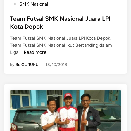
P
n
SMK Nasional
r
o
e
a
s
Team Futsal SMK Nasional Juara LPI
s
t
t
i
Kota Depok
e
a
Team Futsal SMK Nasional Juara LPI Kota Depok.
d
K
Team Futsal SMK Nasional ikut Bertanding dalam
i
e
T
Liga …
Read more
n
l
e
a
by
Bu GURUKU
•
18/10/2018
a
s
m
1
F
0
u
t
s
a
l
S
M