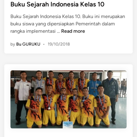
i
Buku Sejarah Indonesia Kelas 10
i
n
l
Buku Sejarah Indonesia Kelas 10. Buku ini merupakan
L
buku siswa yang dipersiapkan Pemerintah dalam
K
B
rangka implementasi …
Read more
S
u
P
by
Bu GURUKU
•
19/10/2018
k
r
u
o
S
p
e
i
j
n
a
s
r
i
a
J
h
a
I
w
n
a
d
B
o
a