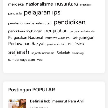
a
nusantara
nasionalisme
merdeka
organisasi
h
pelajaran ips
a
pancasila
pendidikan
pembangunan berkelanjutan
penjajahan
pendidikan lingkungan
penjajahan belanda
perjuangan
Pergerakan Nasional
Peristiwa G30s PKI
Perlawanan Rakyat
Politik
perubahan iklim
PKI
sejarah
Sekolah
sejarah indonesia
Sosiologi
sumber daya alam
voc
Postingan POPULAR
Definisi hobi menurut Para Ahli