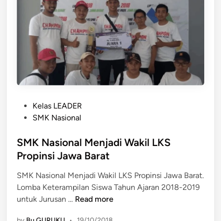
n
o
i
n
M
a
O
l
U
’
d
s
e
A
n
l
g
P
u
Kelas LEADER
a
o
m
SMK Nasional
n
s
n
C
t
SMK Nasional Menjadi Wakil LKS
u
h
e
s
Propinsi Jawa Barat
i
d
G
e
SMK Nasional Menjadi Wakil LKS Propinsi Jawa Barat.
i
o
n
Lomba Keterampilan Siswa Tahun Ajaran 2018-2019
n
e
H
S
untuk Jurusan …
Read more
s
s
M
T
i
by
Bu GURUKU
•
19/10/2018