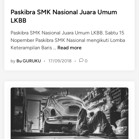
M
o
o
s
Paskibra SMK Nasional Juara Umum
b
t
LKBB
i
e
Paskibra SMK Nasional Juara Umum LKBB. Sabtu 15
l
d
Nopember Paskibra SMK Nasional mengikuti Lomba
C
i
P
Keterampilan Baris …
Read more
e
n
a
p
by
Bu GURUKU
•
17/09/2018
•
0
s
a
k
t
i
P
b
a
r
n
a
a
S
s
M
K
N
a