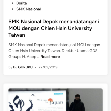
P
n
Berita
i
o
g
SMK Nasional
n
s
a
k
t
SMK Nasional Depok menandatangani
d
&
e
a
MOU dengan Chien Hsin University
M
d
k
a
Taiwan
i
a
t
n
n
SMK Nasional Depok menandatangani MOU dengan
c
t
Chien Hsin University Taiwan. Direktur Utama GDS
h
S
r
Groups H. Acep …
Read more
K
M
y
e
by
Bu GURUKU
•
22/02/2019
K
o
m
N
u
e
a
t
n
s
o
t
i
n
r
o
l
i
n
i
a
a
n
n