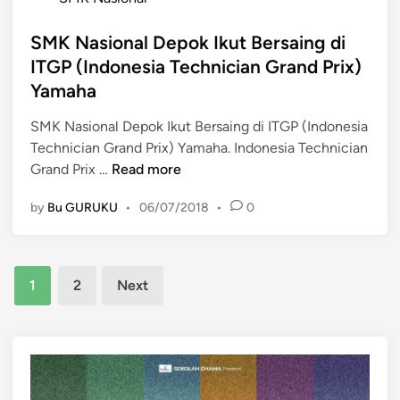
o
S
s
SMK Nasional Depok Ikut Bersaing di
M
t
K
ITGP (Indonesia Technician Grand Prix)
e
N
Yamaha
d
a
i
s
SMK Nasional Depok Ikut Bersaing di ITGP (Indonesia
n
i
Technician Grand Prix) Yamaha. Indonesia Technician
S
o
Grand Prix …
Read more
M
n
by
Bu GURUKU
•
06/07/2018
•
0
K
a
N
l
a
D
Posts
s
e
1
2
Next
i
p
pagination
o
o
n
k
a
A
l
n