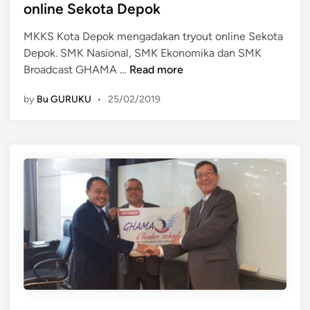
d
1
e
online Sekota Depok
i
9
m
MKKS Kota Depok mengadakan tryout online Sekota
n
-
b
Depok. SMK Nasional, SMK Ekonomika dan SMK
2
a
M
Broadcast GHAMA …
Read more
0
l
K
2
i
by
Bu GURUKU
•
25/02/2019
K
0
d
S
d
a
K
i
l
o
C
a
t
i
m
a
l
P
D
o
r
e
t
o
p
o
g
o
r
k
a
m
m
e
L