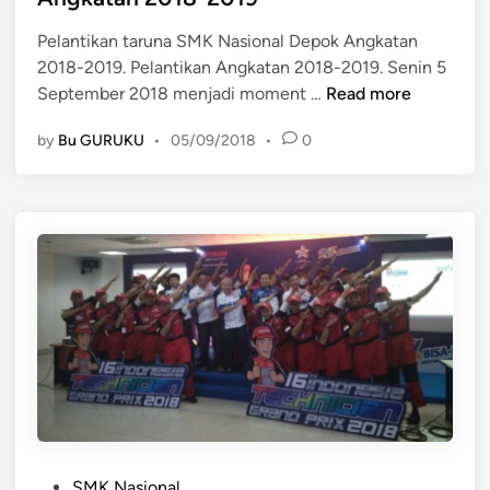
e
M
Pelantikan taruna SMK Nasional Depok Angkatan
d
2018-2019. Pelantikan Angkatan 2018-2019. Senin 5
i
P
September 2018 menjadi moment …
Read more
n
e
by
Bu GURUKU
•
05/09/2018
•
0
l
a
n
t
i
k
a
n
t
a
r
u
n
P
a
SMK Nasional