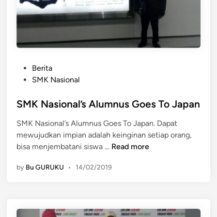
l
e
P
D
S
e
e
e
r
p
k
i
o
o
n
P
k
t
Berita
d
o
m
a
SMK Nasional
u
s
e
D
s
t
SMK Nasional’s Alumnus Goes To Japan
n
e
t
e
a
p
r
SMK Nasional’s Alumnus Goes To Japan. Dapat
d
n
o
i
mewujudkan impian adalah keinginan setiap orang,
i
d
k
a
S
bisa menjembatani siswa …
Read more
n
a
n
M
t
by
Bu GURUKU
•
14/02/2019
K
a
N
n
a
g
s
a
i