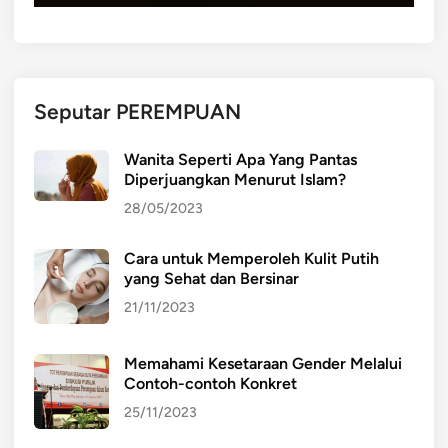
I
T
G
P
(
Seputar PEREMPUAN
I
n
Wanita Seperti Apa Yang Pantas
Diperjuangkan Menurut Islam?
d
o
28/05/2023
n
e
Cara untuk Memperoleh Kulit Putih
s
yang Sehat dan Bersinar
i
21/11/2023
a
T
Memahami Kesetaraan Gender Melalui
e
Contoh-contoh Konkret
c
25/11/2023
h
n