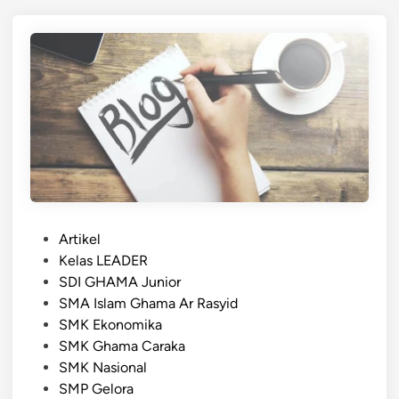
a
l
s
a
i
m
o
L
n
K
a
S
l
T
m
i
e
n
m
g
b
k
P
o
Artikel
a
o
y
Kelas LEADER
t
s
o
SDI GHAMA Junior
P
t
n
SMA Islam Ghama Ar Rasyid
r
e
g
SMK Ekonomika
o
d
k
SMK Ghama Caraka
p
i
e
SMK Nasional
i
n
m
SMP Gelora
n