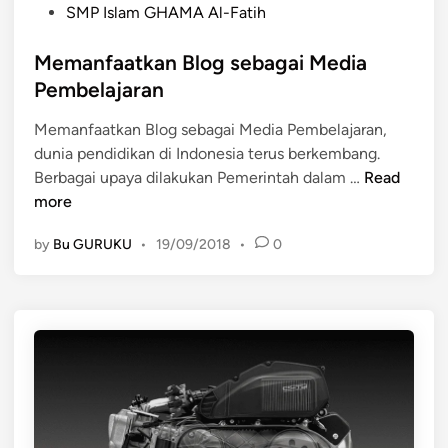
b
SMP Islam GHAMA Al-Fatih
s
a
i
Memanfaatkan Blog sebagai Media
l
J
i
Pembelajaran
a
P
w
Memanfaatkan Blog sebagai Media Pembelajaran,
i
a
dunia pendidikan di Indonesia terus berkembang.
a
B
M
Berbagai upaya dilakukan Pemerintah dalam …
Read
l
a
e
more
a
r
m
a
by
Bu GURUKU
•
19/09/2018
•
0
a
t
n
f
a
a
t
k
a
n