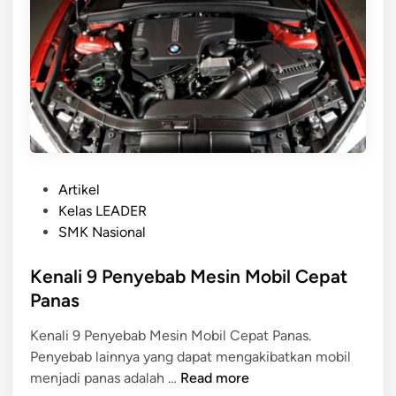
m
u
b
h
e
M
l
e
a
r
j
a
a
w
r
a
a
P
t
Artikel
n
o
M
Kelas LEADER
s
o
SMK Nasional
t
t
e
Kenali 9 Penyebab Mesin Mobil Cepat
o
d
r
Panas
i
M
Kenali 9 Penyebab Mesin Mobil Cepat Panas.
n
a
Penyebab lainnya yang dapat mengakibatkan mobil
t
K
menjadi panas adalah …
Read more
i