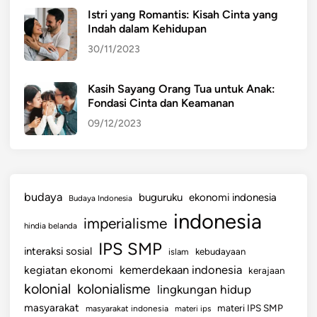
i
Istri yang Romantis: Kisah Cinta yang
Indah dalam Kehidupan
c
i
30/11/2023
a
n
Kasih Sayang Orang Tua untuk Anak:
G
Fondasi Cinta dan Keamanan
r
09/12/2023
a
n
d
P
budaya
buguruku
ekonomi indonesia
Budaya Indonesia
r
indonesia
i
imperialisme
hindia belanda
x
IPS SMP
interaksi sosial
)
islam
kebudayaan
Y
kemerdekaan indonesia
kegiatan ekonomi
kerajaan
a
kolonial
kolonialisme
lingkungan hidup
m
masyarakat
materi IPS SMP
masyarakat indonesia
materi ips