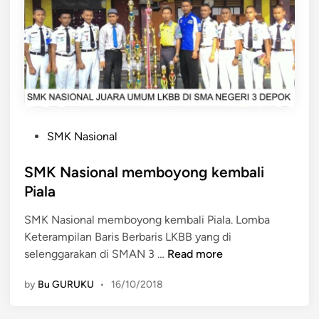
o
n
t
a
a
l
D
T
e
i
p
d
o
a
k
P
k
SMK Nasional
o
M
s
SMK Nasional memboyong kembali
a
t
u
Piala
e
k
SMK Nasional memboyong kembali Piala. Lomba
d
a
Keterampilan Baris Berbaris LKBB yang di
i
l
S
selenggarakan di SMAN 3 …
Read more
n
a
M
h
by
Bu GURUKU
•
16/10/2018
K
d
N
a