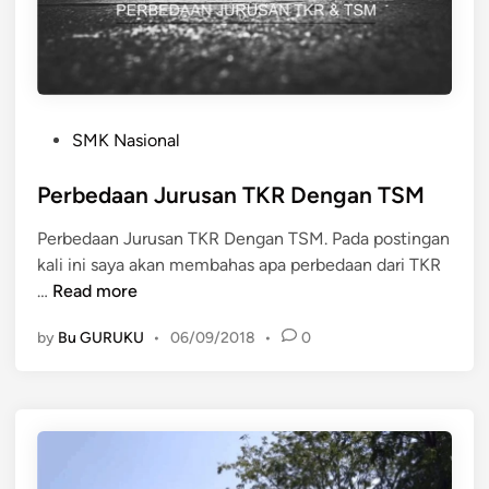
s
i
o
n
a
P
SMK Nasional
l
o
J
s
Perbedaan Jurusan TKR Dengan TSM
u
t
a
Perbedaan Jurusan TKR Dengan TSM. Pada postingan
e
r
kali ini saya akan membahas apa perbedaan dari TKR
d
a
P
…
Read more
i
U
e
n
m
by
Bu GURUKU
•
06/09/2018
•
0
r
u
b
m
e
L
d
K
a
B
a