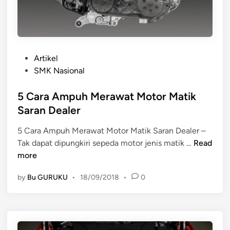
B
l
o
g
P
s
Artikel
o
e
SMK Nasional
s
b
t
5 Cara Ampuh Merawat Motor Matik
a
e
g
Saran Dealer
d
a
5 Cara Ampuh Merawat Motor Matik Saran Dealer –
i
i
5
Tak dapat dipungkiri sepeda motor jenis matik …
Read
n
M
C
more
e
a
d
by
Bu GURUKU
•
18/09/2018
•
0
r
i
a
a
A
P
m
e
p