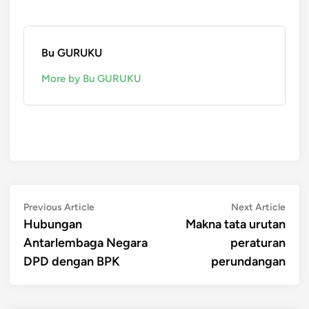
Bu GURUKU
More by Bu GURUKU
Post
Previous
Next
Previous Article
Next Article
article:
artic
Hubungan
Makna tata urutan
navigation
Antarlembaga Negara
peraturan
DPD dengan BPK
perundangan