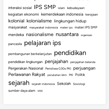
IPS SMP
interaksi sosial
islam
kebudayaan
kemerdekaan indonesia
kegiatan ekonomi
kerajaan
kolonial
kolonialisme
lingkungan hidup
masyarakat
materi IPS SMP
masyarakat indonesia
materi ips
nusantara
nasionalisme
merdeka
organisasi
pelajaran ips
pancasila
pendidikan
pembangunan berkelanjutan
penjajahan
pendidikan lingkungan
penjajahan belanda
perjuangan
Pergerakan Nasional
Peristiwa G30s PKI
Perlawanan Rakyat
Politik
perubahan iklim
PKI
sejarah
Sekolah
sejarah indonesia
Sosiologi
sumber daya alam
voc