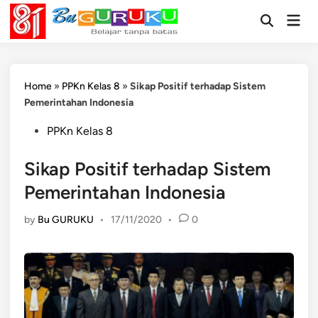
Skip
Mai
to
Open
Men
Search
content
Home
»
PPKn Kelas 8
»
Sikap Positif terhadap Sistem
Pemerintahan Indonesia
Posted
PPKn Kelas 8
in
Sikap Positif terhadap Sistem
Pemerintahan Indonesia
by
Bu GURUKU
•
17/11/2020
•
0