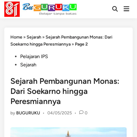
Skip
Mai
to
Open
Men
Search
content
Home
»
Sejarah
»
Sejarah Pembangunan Monas: Dari
Soekarno hingga Peresmiannya
»
Page 2
Posted
Pelajaran IPS
in
Sejarah
Sejarah Pembangunan Monas:
Dari Soekarno hingga
Peresmiannya
by
BUGURUKU
•
04/05/2025
•
0