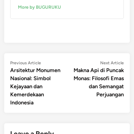
More by BUGURUKU
Post
Previous
Next
Previous Article
Next Article
article:
artic
Arsitektur Monumen
Makna Api di Puncak
navigation
Nasional: Simbol
Monas: Filosofi Emas
Kejayaan dan
dan Semangat
Kemerdekaan
Perjuangan
Indonesia
Leave a Reply