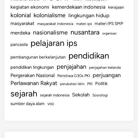
kemerdekaan indonesia
kegiatan ekonomi
kerajaan
kolonial
kolonialisme
lingkungan hidup
masyarakat
materi IPS SMP
masyarakat indonesia
materi ips
nusantara
nasionalisme
merdeka
organisasi
pelajaran ips
pancasila
pendidikan
pembangunan berkelanjutan
penjajahan
pendidikan lingkungan
penjajahan belanda
perjuangan
Pergerakan Nasional
Peristiwa G30s PKI
Perlawanan Rakyat
Politik
perubahan iklim
PKI
sejarah
Sekolah
sejarah indonesia
Sosiologi
sumber daya alam
voc