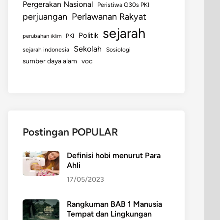
Pergerakan Nasional
Peristiwa G30s PKI
perjuangan
Perlawanan Rakyat
sejarah
Politik
perubahan iklim
PKI
Sekolah
sejarah indonesia
Sosiologi
sumber daya alam
voc
Postingan POPULAR
Definisi hobi menurut Para
Ahli
17/05/2023
Rangkuman BAB 1 Manusia
Tempat dan Lingkungan