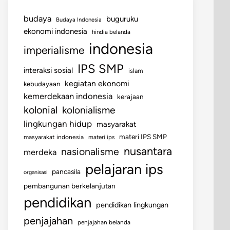
budaya
buguruku
Budaya Indonesia
ekonomi indonesia
hindia belanda
indonesia
imperialisme
IPS SMP
interaksi sosial
islam
kegiatan ekonomi
kebudayaan
kemerdekaan indonesia
kerajaan
kolonial
kolonialisme
lingkungan hidup
masyarakat
materi IPS SMP
masyarakat indonesia
materi ips
nusantara
nasionalisme
merdeka
pelajaran ips
pancasila
organisasi
pembangunan berkelanjutan
pendidikan
pendidikan lingkungan
penjajahan
penjajahan belanda