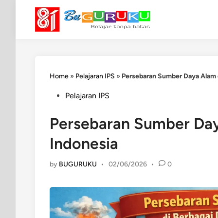
Skip
to
content
Home
»
Pelajaran IPS
»
Persebaran Sumber Daya Alam d
Posted
Pelajaran IPS
in
Persebaran Sumber Day
Indonesia
by
BUGURUKU
•
02/06/2026
•
0