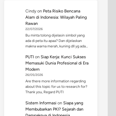
Cindy
on
Peta Risiko Bencana
Alam di Indonesia: Wilayah Paling
Rawan
22/07/2026
Bu minta tolong dijelasin simbol yang
ada di peta itu apaa? Dan dijelaskan
makna warna merah, kuning dll yg ada…
PUTI
on
Siap Kerja: Kunci Sukses
Memasuki Dunia Profesional di Era
Modern
26/05/2026
Are there more information regarding
about this topic for us to research for?
Thank you, Regard PUTI
Sistem Informasi
on
Siapa yang
Membubarkan PKI? Sejarah dan
Dampaknya di Indonesia