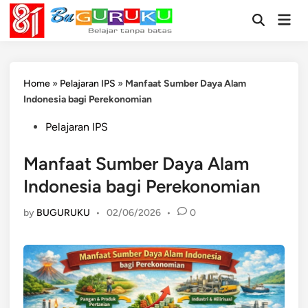
Skip
Mai
to
Open
Men
Search
content
Home
»
Pelajaran IPS
»
Manfaat Sumber Daya Alam
Indonesia bagi Perekonomian
Posted
Pelajaran IPS
in
Manfaat Sumber Daya Alam
Indonesia bagi Perekonomian
by
BUGURUKU
•
02/06/2026
•
0