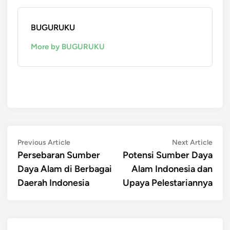
BUGURUKU
More by BUGURUKU
Post
Previous
Next
Previous Article
Next Article
article:
artic
Persebaran Sumber
Potensi Sumber Daya
navigation
Daya Alam di Berbagai
Alam Indonesia dan
Daerah Indonesia
Upaya Pelestariannya