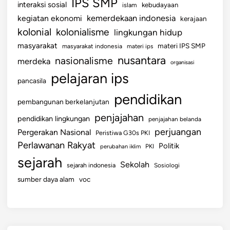
IPS SMP
interaksi sosial
islam
kebudayaan
kemerdekaan indonesia
kegiatan ekonomi
kerajaan
kolonial
kolonialisme
lingkungan hidup
masyarakat
materi IPS SMP
masyarakat indonesia
materi ips
nusantara
nasionalisme
merdeka
organisasi
pelajaran ips
pancasila
pendidikan
pembangunan berkelanjutan
penjajahan
pendidikan lingkungan
penjajahan belanda
perjuangan
Pergerakan Nasional
Peristiwa G30s PKI
Perlawanan Rakyat
Politik
perubahan iklim
PKI
sejarah
Sekolah
sejarah indonesia
Sosiologi
sumber daya alam
voc