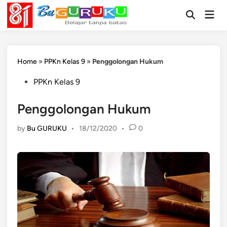
Skip
Mai
to
Open
Men
Search
content
Home
»
PPKn Kelas 9
»
Penggolongan Hukum
Posted
PPKn Kelas 9
in
Penggolongan Hukum
by
Bu GURUKU
•
18/12/2020
•
0