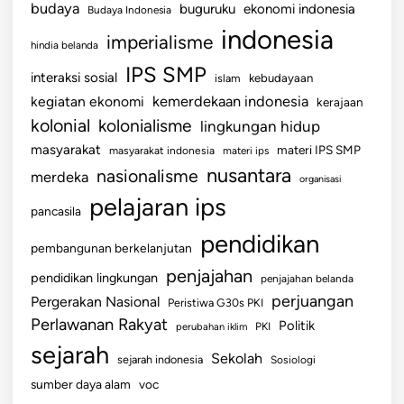
budaya
buguruku
ekonomi indonesia
Budaya Indonesia
indonesia
imperialisme
hindia belanda
IPS SMP
interaksi sosial
islam
kebudayaan
kemerdekaan indonesia
kegiatan ekonomi
kerajaan
kolonial
kolonialisme
lingkungan hidup
masyarakat
materi IPS SMP
masyarakat indonesia
materi ips
nusantara
nasionalisme
merdeka
organisasi
pelajaran ips
pancasila
pendidikan
pembangunan berkelanjutan
penjajahan
pendidikan lingkungan
penjajahan belanda
perjuangan
Pergerakan Nasional
Peristiwa G30s PKI
Perlawanan Rakyat
Politik
perubahan iklim
PKI
sejarah
Sekolah
sejarah indonesia
Sosiologi
sumber daya alam
voc