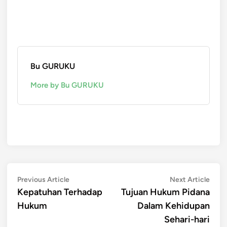
Bu GURUKU
More by Bu GURUKU
Post
Previous
Next
Previous Article
Next Article
article:
artic
Kepatuhan Terhadap
Tujuan Hukum Pidana
navigation
Hukum
Dalam Kehidupan
Sehari-hari