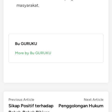
masyarakat.
Bu GURUKU
More by Bu GURUKU
Post
Previous
Next
Previous Article
Next Article
article:
artic
Sikap Positif terhadap
Penggolongan Hukum
navigation