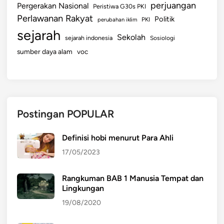
perjuangan
Pergerakan Nasional
Peristiwa G30s PKI
Perlawanan Rakyat
Politik
perubahan iklim
PKI
sejarah
Sekolah
sejarah indonesia
Sosiologi
sumber daya alam
voc
Postingan POPULAR
Definisi hobi menurut Para Ahli
17/05/2023
Rangkuman BAB 1 Manusia Tempat dan
Lingkungan
19/08/2020