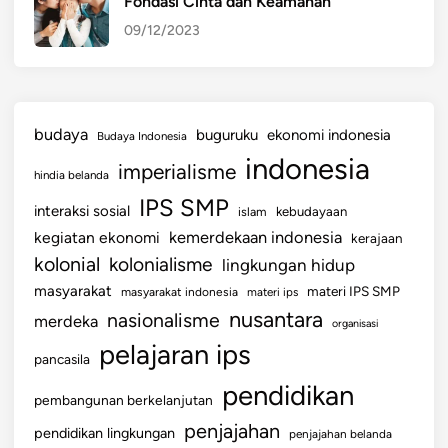
Fondasi Cinta dan Keamanan
09/12/2023
budaya
buguruku
ekonomi indonesia
Budaya Indonesia
indonesia
imperialisme
hindia belanda
IPS SMP
interaksi sosial
islam
kebudayaan
kemerdekaan indonesia
kegiatan ekonomi
kerajaan
kolonial
kolonialisme
lingkungan hidup
masyarakat
materi IPS SMP
masyarakat indonesia
materi ips
nusantara
nasionalisme
merdeka
organisasi
pelajaran ips
pancasila
pendidikan
pembangunan berkelanjutan
penjajahan
pendidikan lingkungan
penjajahan belanda