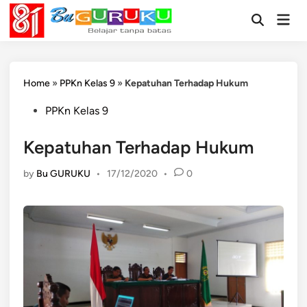
Skip
Mai
to
Open
Men
Search
content
Home
»
PPKn Kelas 9
»
Kepatuhan Terhadap Hukum
Posted
PPKn Kelas 9
in
Kepatuhan Terhadap Hukum
by
Bu GURUKU
•
17/12/2020
•
0