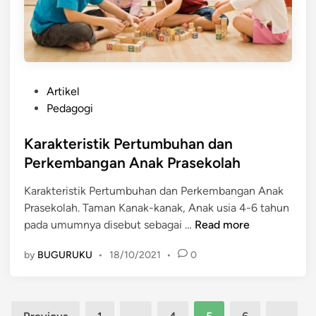
e
u
p
k
r
a
i
n
b
p
P
a
Artikel
e
o
d
Pedagogi
r
s
i
b
t
Karakteristik Pertumbuhan dan
a
e
e
n
Perkembangan Anak Prasekolah
d
d
d
a
Karakteristik Pertumbuhan dan Perkembangan Anak
i
e
a
Prasekolah. Taman Kanak-kanak, Anak usia 4-6 tahun
n
n
n
K
pada umumnya disebut sebagai …
Read more
g
t
a
a
i
by
BUGURUKU
•
18/10/2021
•
0
r
n
n
a
c
g
k
a
k
Posts
t
r
a