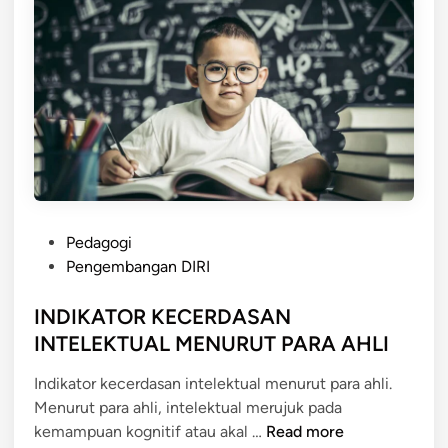
P
Pedagogi
o
Pengembangan DIRI
s
t
INDIKATOR KECERDASAN
e
INTELEKTUAL MENURUT PARA AHLI
d
Indikator kecerdasan intelektual menurut para ahli.
i
Menurut para ahli, intelektual merujuk pada
n
I
kemampuan kognitif atau akal …
Read more