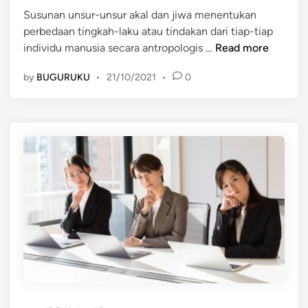
Susunan unsur-unsur akal dan jiwa menentukan
i
r
perbedaan tingkah-laku atau tindakan dari tiap-tiap
n
u
S
individu manusia secara antropologis …
Read more
n
u
g
by
BUGURUKU
•
21/10/2021
•
0
s
a
u
n
n
k
a
e
n
p
u
r
n
i
s
b
u
a
r
d
-
i
u
a
n
n
s
b