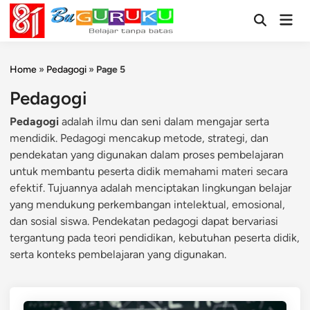
Skip
Mai
to
Open
Men
Search
content
Home
»
Pedagogi
»
Page 5
Pedagogi
Pedagogi
adalah ilmu dan seni dalam mengajar serta
mendidik. Pedagogi mencakup metode, strategi, dan
pendekatan yang digunakan dalam proses pembelajaran
untuk membantu peserta didik memahami materi secara
efektif. Tujuannya adalah menciptakan lingkungan belajar
yang mendukung perkembangan intelektual, emosional,
dan sosial siswa. Pendekatan pedagogi dapat bervariasi
tergantung pada teori pendidikan, kebutuhan peserta didik,
serta konteks pembelajaran yang digunakan.