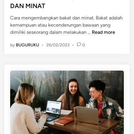
e
N
DAN MINAT
d
T
Cara mengembangkan bakat dan minat. Bakat adalah
i
E
kemampuan atau kecenderungan bawaan yang
n
L
C
dimiliki seseorang dalam melakukan …
Read more
E
A
K
by
BUGURUKU
•
26/02/2023
•
0
R
T
A
U
M
A
E
L
N
M
G
E
E
N
M
U
B
R
A
U
N
T
G
P
K
A