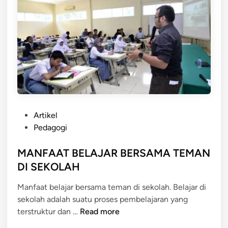
I
I
T
S
E
M
O
E
R
D
I
A
K
L
O
A
N
M
P
S
Artikel
P
o
T
Pedagogi
E
s
R
M
t
MANFAAT BELAJAR BERSAMA TEMAN
U
B
e
K
DI SEKOLAH
E
d
T
L
Manfaat belajar bersama teman di sekolah. Belajar di
i
I
A
sekolah adalah suatu proses pembelajaran yang
n
V
J
M
terstruktur dan …
Read more
I
A
A
S
R