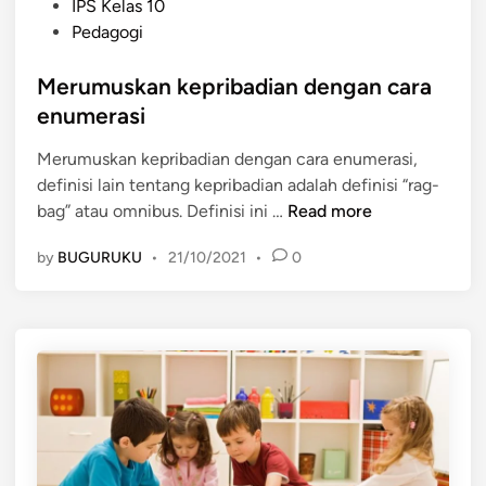
P
u
IPS Kelas 10
e
o
r
Pedagogi
r
s
a
k
t
Merumuskan kepribadian dengan cara
k
e
e
a
enumerasi
m
d
l
b
Merumuskan kepribadian dengan cara enumerasi,
i
d
a
definisi lain tentang kepribadian adalah definisi “rag-
n
a
n
M
bag” atau omnibus. Definisi ini …
Read more
n
g
e
j
p
by
BUGURUKU
•
21/10/2021
•
0
r
i
a
u
w
d
m
a
a
u
m
a
s
e
n
k
n
a
a
e
k
n
n
k
t