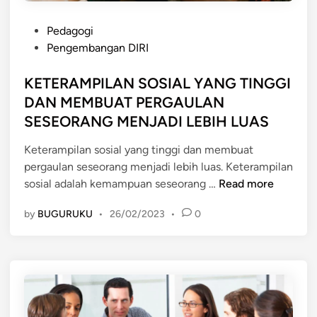
A
R
P
N
Pedagogi
A
o
B
Pengembangan DIRI
A
s
A
H
t
KETERAMPILAN SOSIAL YANG TINGGI
K
L
e
A
DAN MEMBUAT PERGAULAN
I
d
T
SESEORANG MENJADI LEBIH LUAS
i
D
n
A
Keterampilan sosial yang tinggi dan membuat
N
pergaulan seseorang menjadi lebih luas. Keterampilan
K
M
sosial adalah kemampuan seseorang …
Read more
E
I
by
BUGURUKU
•
26/02/2023
•
0
T
N
E
A
R
T
A
M
P