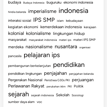
budaya
buguruku
ekonomi indonesia
Budaya Indonesia
indonesia
imperialisme
hindia belanda
IPS SMP
interaksi sosial
islam
kebudayaan
kemerdekaan indonesia
kegiatan ekonomi
kerajaan
kolonial
kolonialisme
lingkungan hidup
masyarakat
materi IPS SMP
masyarakat indonesia
materi ips
nusantara
nasionalisme
merdeka
organisasi
pelajaran ips
pancasila
pendidikan
pembangunan berkelanjutan
penjajahan
pendidikan lingkungan
penjajahan belanda
perjuangan
Pergerakan Nasional
Peristiwa G30s PKI
Perlawanan Rakyat
Politik
perubahan iklim
PKI
sejarah
Sekolah
sejarah indonesia
Sosiologi
sumber daya alam
voc