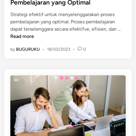
N
Pembelajaran yang Optimal
d
T
i
E
Strategi efektif untuk menyelenggarakan proses
n
M
pembelajaran yang optimal. Proses pembelajaran
S
A
dapat terselenggara secara efektifve, efisien, dan …
t
N
Read more
r
D
by
BUGURUKU
•
18/02/2023
•
0
a
I
t
S
e
E
g
K
i
O
E
L
f
A
e
H
k
t
i
f