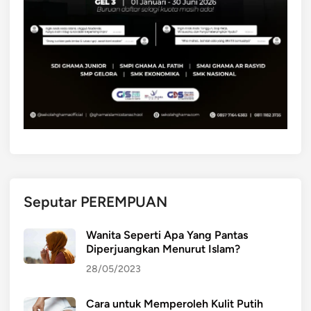
a
n
P
e
r
k
e
m
b
a
n
g
Seputar PEREMPUAN
a
n
Wanita Seperti Apa Yang Pantas
A
Diperjuangkan Menurut Islam?
n
28/05/2023
a
k
Cara untuk Memperoleh Kulit Putih