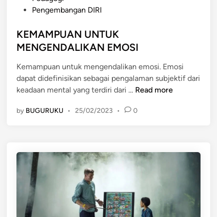
E
o
S
Pengembangan DIRI
B
s
I
I
t
KEMAMPUAN UNTUK
D
H
e
I
MENGENDALIKAN EMOSI
L
d
R
U
Kemampuan untuk mengendalikan emosi. Emosi
i
I
A
dapat didefinisikan sebagai pengalaman subjektif dari
n
T
S
K
keadaan mental yang terdiri dari …
Read more
E
E
R
by
BUGURUKU
•
25/02/2023
•
0
M
M
A
A
M
S
P
U
U
K
A
K
N
E
U
C
N
E