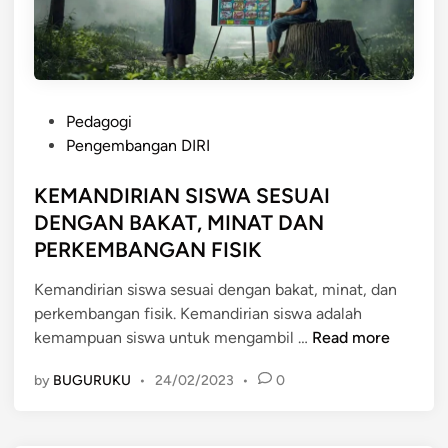
T
R
U
D
K
A
M
S
E
A
P
N
Pedagogi
N
o
G
Pengembangan DIRI
s
E
t
KEMANDIRIAN SISWA SESUAI
N
e
D
DENGAN BAKAT, MINAT DAN
d
A
PERKEMBANGAN FISIK
i
L
n
I
Kemandirian siswa sesuai dengan bakat, minat, dan
K
perkembangan fisik. Kemandirian siswa adalah
K
A
kemampuan siswa untuk mengambil …
Read more
E
N
by
BUGURUKU
•
24/02/2023
•
0
M
E
A
M
N
O