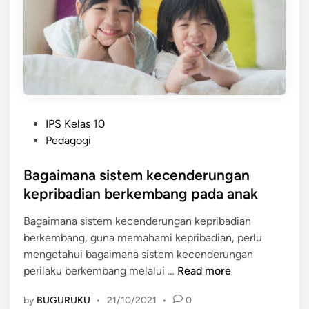
s
a
o
n
s
P
i
r
a
o
l
s
C
e
P
i
IPS Kelas 10
s
o
r
Pedagogi
P
s
i
e
t
Bagaimana sistem kecenderungan
u
m
e
t
kepribadian berkembang pada anak
b
d
a
e
Bagaimana sistem kecenderungan kepribadian
i
m
l
berkembang, guna memahami kepribadian, perlu
n
a
a
mengetahui bagaimana sistem kecenderungan
d
j
B
perilaku berkembang melalui …
Read more
a
a
a
r
r
by
BUGURUKU
•
21/10/2021
•
0
g
i
a