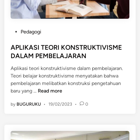
I
I
B
A
E
K
L
T
P
A
I
Pedagogi
o
J
F
s
APLIKASI TEORI KONSTRUKTIVISME
A
t
R
DALAM PEMBELAJARAN
e
K
Aplikasi teori konstruktivisme dalam pembelajaran.
d
O
Teori belajar konstruktivisme menyatakan bahwa
i
N
pembelajaran melibatkan konstruksi pengetahuan
n
S
A
baru yang …
Read more
T
P
R
by
BUGURUKU
•
19/02/2023
•
0
L
U
I
K
K
T
A
I
S
V