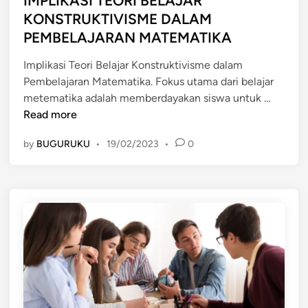
IMPLIKASI TEORI BELAJAR
P
t
D
KONSTRUKTIVISME DALAM
E
e
I
R
PEMBELAJARAN MATEMATIKA
d
K
K
i
U
Implikasi Teori Belajar Konstruktivisme dalam
E
n
N
Pembelajaran Matematika. Fokus utama dari belajar
M
I
T
metematika adalah memberdayakan siswa untuk …
B
M
U
Read more
A
P
K
N
by
BUGURUKU
•
19/02/2023
•
0
L
P
G
I
A
A
K
R
N
A
T
F
S
I
I
I
S
S
T
I
I
E
P
K
O
A
R
S