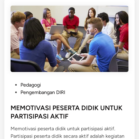
D
S
I
I
R
I
A
N
S
I
S
W
A
P
S
Pedagogi
o
E
Pengembangan DIRI
s
S
t
MEMOTIVASI PESERTA DIDIK UNTUK
U
e
A
PARTISIPASI AKTIF
d
I
Memotivasi peserta didik untuk partisipasi aktif.
i
D
Partisipasi peserta didik secara aktif adalah kegiatan
n
E