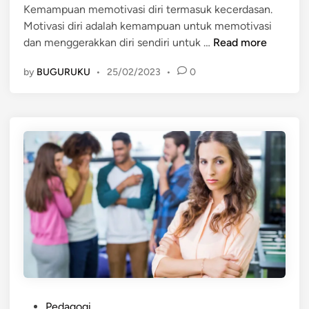
Kemampuan memotivasi diri termasuk kecerdasan.
i
I
N
Motivasi diri adalah kemampuan untuk memotivasi
n
O
S
K
dan menggerakkan diri sendiri untuk …
Read more
R
E
E
A
S
by
BUGURUKU
•
25/02/2023
•
0
M
N
E
A
G
O
M
L
R
P
A
A
U
I
N
A
N
G
N
M
M
E
E
N
M
J
O
A
T
D
I
I
V
L
P
A
Pedagogi