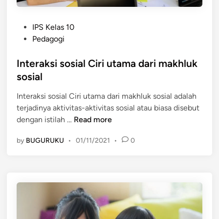
u
n
P
t
IPS Kelas 10
o
u
Pedagogi
s
k
t
Interaksi sosial Ciri utama dari makhluk
M
e
e
sosial
d
n
Interaksi sosial Ciri utama dari makhluk sosial adalah
i
y
terjadinya aktivitas-aktivitas sosial atau biasa disebut
n
e
I
dengan istilah …
Read more
l
n
e
by
BUGURUKU
•
01/11/2021
•
0
t
n
e
g
r
g
a
a
k
r
s
a
i
k