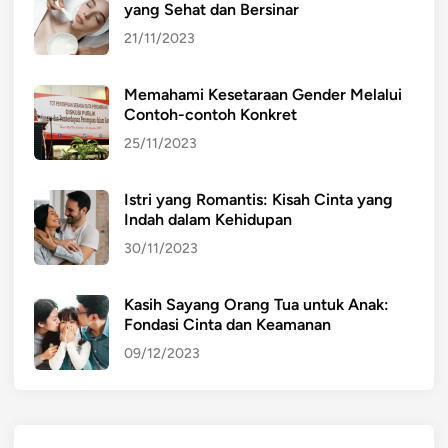
P
yang Sehat dan Bersinar
r
21/11/2023
a
s
Memahami Kesetaraan Gender Melalui
e
Contoh-contoh Konkret
k
25/11/2023
o
l
a
Istri yang Romantis: Kisah Cinta yang
Indah dalam Kehidupan
h
30/11/2023
Kasih Sayang Orang Tua untuk Anak:
Fondasi Cinta dan Keamanan
09/12/2023