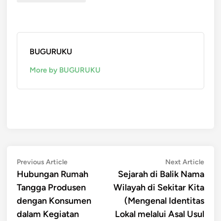
BUGURUKU
More by BUGURUKU
Post
Previous
Next
Previous Article
Next Article
article:
artic
Hubungan Rumah
Sejarah di Balik Nama
navigation
Tangga Produsen
Wilayah di Sekitar Kita
dengan Konsumen
(Mengenal Identitas
dalam Kegiatan
Lokal melalui Asal Usul