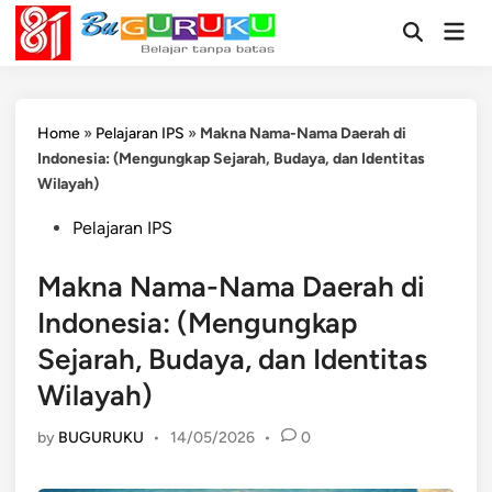
Skip
Mai
to
Open
Men
Search
content
Home
»
Pelajaran IPS
»
Makna Nama-Nama Daerah di
Indonesia: (Mengungkap Sejarah, Budaya, dan Identitas
Wilayah)
Posted
Pelajaran IPS
in
Makna Nama-Nama Daerah di
Indonesia: (Mengungkap
Sejarah, Budaya, dan Identitas
Wilayah)
by
BUGURUKU
•
14/05/2026
•
0