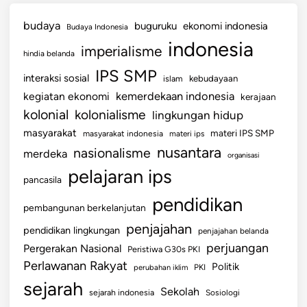
budaya
buguruku
ekonomi indonesia
Budaya Indonesia
indonesia
imperialisme
hindia belanda
IPS SMP
interaksi sosial
islam
kebudayaan
kemerdekaan indonesia
kegiatan ekonomi
kerajaan
kolonial
kolonialisme
lingkungan hidup
masyarakat
materi IPS SMP
masyarakat indonesia
materi ips
nusantara
nasionalisme
merdeka
organisasi
pelajaran ips
pancasila
pendidikan
pembangunan berkelanjutan
penjajahan
pendidikan lingkungan
penjajahan belanda
perjuangan
Pergerakan Nasional
Peristiwa G30s PKI
Perlawanan Rakyat
Politik
perubahan iklim
PKI
sejarah
Sekolah
sejarah indonesia
Sosiologi