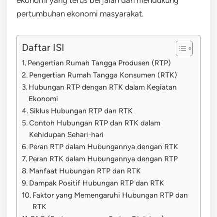
pertumbuhan ekonomi masyarakat.
Daftar ISI
Pengertian Rumah Tangga Produsen (RTP)
Pengertian Rumah Tangga Konsumen (RTK)
Hubungan RTP dengan RTK dalam Kegiatan
Ekonomi
Siklus Hubungan RTP dan RTK
Contoh Hubungan RTP dan RTK dalam
Kehidupan Sehari-hari
Peran RTP dalam Hubungannya dengan RTK
Peran RTK dalam Hubungannya dengan RTP
Manfaat Hubungan RTP dan RTK
Dampak Positif Hubungan RTP dan RTK
Faktor yang Memengaruhi Hubungan RTP dan
RTK