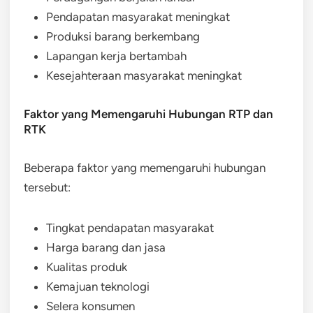
Pendapatan masyarakat meningkat
Produksi barang berkembang
Lapangan kerja bertambah
Kesejahteraan masyarakat meningkat
Faktor yang Memengaruhi Hubungan RTP dan
RTK
Beberapa faktor yang memengaruhi hubungan
tersebut:
Tingkat pendapatan masyarakat
Harga barang dan jasa
Kualitas produk
Kemajuan teknologi
Selera konsumen