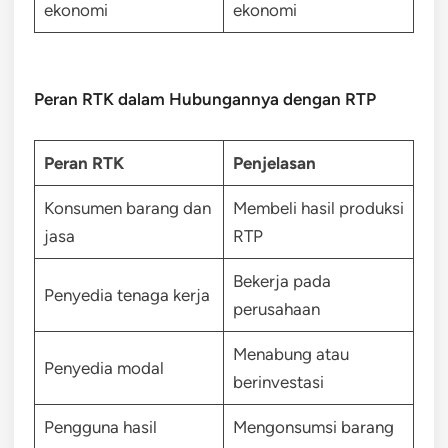
ekonomi
ekonomi
Peran RTK dalam Hubungannya dengan RTP
Peran RTK
Penjelasan
Konsumen barang dan
Membeli hasil produksi
jasa
RTP
Bekerja pada
Penyedia tenaga kerja
perusahaan
Menabung atau
Penyedia modal
berinvestasi
Pengguna hasil
Mengonsumsi barang