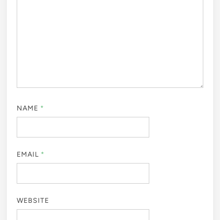
NAME
*
EMAIL
*
WEBSITE