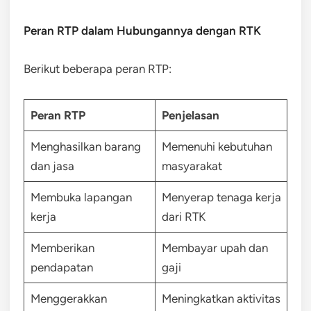
Peran RTP dalam Hubungannya dengan RTK
Berikut beberapa peran RTP:
Peran RTP
Penjelasan
Menghasilkan barang
Memenuhi kebutuhan
dan jasa
masyarakat
Membuka lapangan
Menyerap tenaga kerja
kerja
dari RTK
Memberikan
Membayar upah dan
pendapatan
gaji
Menggerakkan
Meningkatkan aktivitas