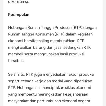
dikonsumsi.
Kesimpulan
Hubungan Rumah Tangga Produsen (RTP) dengan
Rumah Tangga Konsumen (RTK) dalam kegiatan
ekonomi bersifat saling membutuhkan. RTP
menghasilkan barang dan jasa, sedangkan RTK
membeli serta menggunakan hasil produksi
tersebut.
Selain itu, RTK juga menyediakan faktor produksi
seperti tenaga kerja dan modal yang diperlukan
RTP. Hubungan ini menciptakan siklus ekonomi
yang membantu meningkatkan kesejahteraan
masyarakat dan pertumbuhan ekonomi negara.