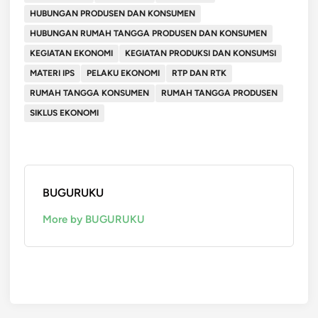
HUBUNGAN PRODUSEN DAN KONSUMEN
HUBUNGAN RUMAH TANGGA PRODUSEN DAN KONSUMEN
KEGIATAN EKONOMI
KEGIATAN PRODUKSI DAN KONSUMSI
MATERI IPS
PELAKU EKONOMI
RTP DAN RTK
RUMAH TANGGA KONSUMEN
RUMAH TANGGA PRODUSEN
SIKLUS EKONOMI
BUGURUKU
More by BUGURUKU