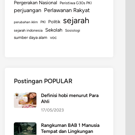
Pergerakan Nasional
Peristiwa G30s PKI
perjuangan
Perlawanan Rakyat
sejarah
Politik
perubahan iklim
PKI
Sekolah
sejarah indonesia
Sosiologi
sumber daya alam
voc
Postingan POPULAR
Definisi hobi menurut Para
Ahli
17/05/2023
Rangkuman BAB 1 Manusia
Tempat dan Lingkungan