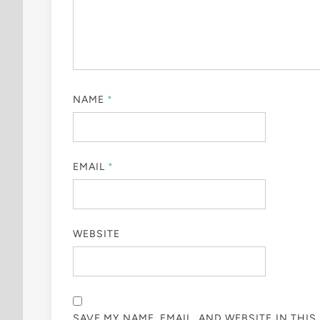
NAME
*
EMAIL
*
WEBSITE
SAVE MY NAME, EMAIL, AND WEBSITE IN THI