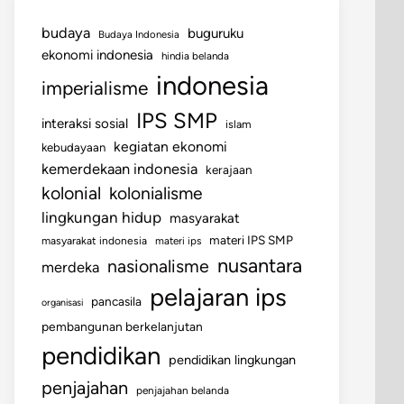
budaya
buguruku
Budaya Indonesia
ekonomi indonesia
hindia belanda
indonesia
imperialisme
IPS SMP
interaksi sosial
islam
kegiatan ekonomi
kebudayaan
kemerdekaan indonesia
kerajaan
kolonial
kolonialisme
lingkungan hidup
masyarakat
materi IPS SMP
masyarakat indonesia
materi ips
nusantara
nasionalisme
merdeka
pelajaran ips
pancasila
organisasi
pembangunan berkelanjutan
pendidikan
pendidikan lingkungan
penjajahan
penjajahan belanda