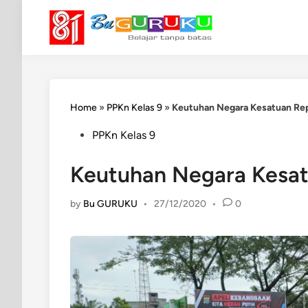
Skip
to
content
Home
»
PPKn Kelas 9
»
Keutuhan Negara Kesatuan Rep
Posted
PPKn Kelas 9
in
Keutuhan Negara Kesat
by
Bu GURUKU
•
27/12/2020
•
0