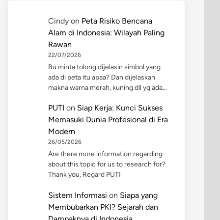
Cindy
on
Peta Risiko Bencana
Alam di Indonesia: Wilayah Paling
Rawan
22/07/2026
Bu minta tolong dijelasin simbol yang
ada di peta itu apaa? Dan dijelaskan
makna warna merah, kuning dll yg ada…
PUTI
on
Siap Kerja: Kunci Sukses
Memasuki Dunia Profesional di Era
Modern
26/05/2026
Are there more information regarding
about this topic for us to research for?
Thank you, Regard PUTI
Sistem Informasi
on
Siapa yang
Membubarkan PKI? Sejarah dan
Dampaknya di Indonesia